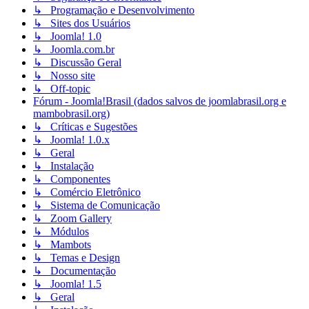
↳ Programação e Desenvolvimento
↳ Sites dos Usuários
↳ Joomla! 1.0
↳ Joomla.com.br
↳ Discussão Geral
↳ Nosso site
↳ Off-topic
Fórum - Joomla!Brasil (dados salvos de joomlabrasil.org e
mambobrasil.org)
↳ Críticas e Sugestões
↳ Joomla! 1.0.x
↳ Geral
↳ Instalação
↳ Componentes
↳ Comércio Eletrônico
↳ Sistema de Comunicação
↳ Zoom Gallery
↳ Módulos
↳ Mambots
↳ Temas e Design
↳ Documentação
↳ Joomla! 1.5
↳ Geral