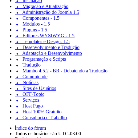
↳ Instalação
↳ Migração e Atualização
↳ Administração do Joomla 1.5
↳ Componentes - 1.5
↳ Módulos - 1.5
↳ Plugins - 1.5
↳ Editores WYSIWYG - 1.5
↳ Templates e Design- 1.5
↳ Desenvolvimento e Tradução
↳ Adaptação e Desenvolvimento
↳ Programação e Scripts
↳ Tradução
↳ Mambo 4.5.2 - BR - Debatendo a Tradução
↳ Comunidade
↳ Notícias
↳ Sites de Usuários
↳ OFF-Topic
↳ Serviços
↳ Host Pago
↳ Host 100% Gratuito
↳ Consultoria e Trabalho
Índice do fórum
Todos os horários são
UTC-03:00