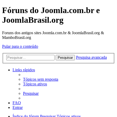
Fóruns do Joomla.com.br e
JoomlaBrasil.org
Foruns dos antigos sites Joomla.com.br & JoomlaBrasil.org &
MamboBrasil.org
Pular para o conteúdo
Pesquisa avançada
Pesquisar
Links rápidos
Tópicos sem resposta
Tópicos ativos
Pesquisar
FAQ
Entrar
Índice do fórum
Pesquisar
Tópicos ativos