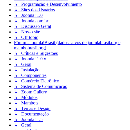
↳ Programação e Desenvolvimento
↳ Sites dos Usuários
↳ Joomla! 1.0
↳ Joomla.com.br
↳ Discussão Geral
↳ Nosso site
↳ Off-topic
Fórum - Joomla!Brasil (dados salvos de joomlabrasil.org e
mambobrasil.org)
↳ Críticas e Sugestões
↳ Joomla! 1.0.x
↳ Geral
↳ Instalação
↳ Componentes
↳ Comércio Eletrônico
↳ Sistema de Comunicação
↳ Zoom Gallery
↳ Módulos
↳ Mambots
↳ Temas e Design
↳ Documentação
↳ Joomla! 1.5
↳ Geral