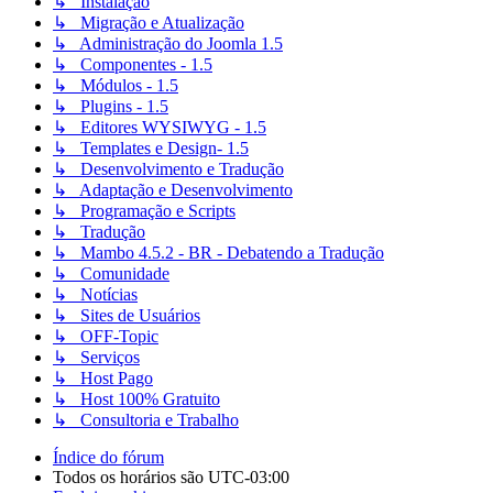
↳ Instalação
↳ Migração e Atualização
↳ Administração do Joomla 1.5
↳ Componentes - 1.5
↳ Módulos - 1.5
↳ Plugins - 1.5
↳ Editores WYSIWYG - 1.5
↳ Templates e Design- 1.5
↳ Desenvolvimento e Tradução
↳ Adaptação e Desenvolvimento
↳ Programação e Scripts
↳ Tradução
↳ Mambo 4.5.2 - BR - Debatendo a Tradução
↳ Comunidade
↳ Notícias
↳ Sites de Usuários
↳ OFF-Topic
↳ Serviços
↳ Host Pago
↳ Host 100% Gratuito
↳ Consultoria e Trabalho
Índice do fórum
Todos os horários são
UTC-03:00