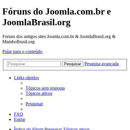
Fóruns do Joomla.com.br e
JoomlaBrasil.org
Foruns dos antigos sites Joomla.com.br & JoomlaBrasil.org &
MamboBrasil.org
Pular para o conteúdo
Pesquisa avançada
Pesquisar
Links rápidos
Tópicos sem resposta
Tópicos ativos
Pesquisar
FAQ
Entrar
Índice do fórum
Pesquisar
Tópicos ativos