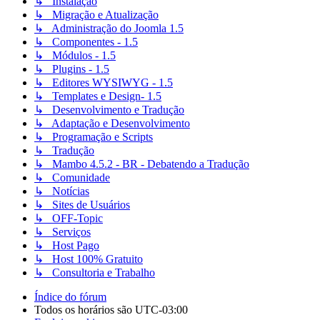
↳ Instalação
↳ Migração e Atualização
↳ Administração do Joomla 1.5
↳ Componentes - 1.5
↳ Módulos - 1.5
↳ Plugins - 1.5
↳ Editores WYSIWYG - 1.5
↳ Templates e Design- 1.5
↳ Desenvolvimento e Tradução
↳ Adaptação e Desenvolvimento
↳ Programação e Scripts
↳ Tradução
↳ Mambo 4.5.2 - BR - Debatendo a Tradução
↳ Comunidade
↳ Notícias
↳ Sites de Usuários
↳ OFF-Topic
↳ Serviços
↳ Host Pago
↳ Host 100% Gratuito
↳ Consultoria e Trabalho
Índice do fórum
Todos os horários são
UTC-03:00