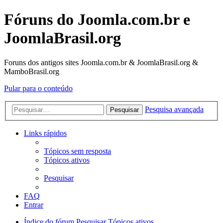
Fóruns do Joomla.com.br e
JoomlaBrasil.org
Foruns dos antigos sites Joomla.com.br & JoomlaBrasil.org &
MamboBrasil.org
Pular para o conteúdo
Pesquisa avançada
Pesquisar
Links rápidos
Tópicos sem resposta
Tópicos ativos
Pesquisar
FAQ
Entrar
Índice do fórum
Pesquisar
Tópicos ativos