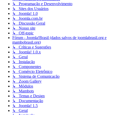
↳ Programação e Desenvolvimento
↳ Sites dos Usuários
↳ Joomla! 1.0
↳ Joomla.com.br
↳ Discussão Geral
↳ Nosso site
↳ Off-topic
Fórum - Joomla!Brasil (dados salvos de joomlabrasil.org e
mambobrasil.org)
↳ Críticas e Sugestões
↳ Joomla! 1.0.x
↳ Geral
↳ Instalação
↳ Componentes
↳ Comércio Eletrônico
↳ Sistema de Comunicação
↳ Zoom Gallery
↳ Módulos
↳ Mambots
↳ Temas e Design
↳ Documentação
↳ Joomla! 1.5
↳ Geral