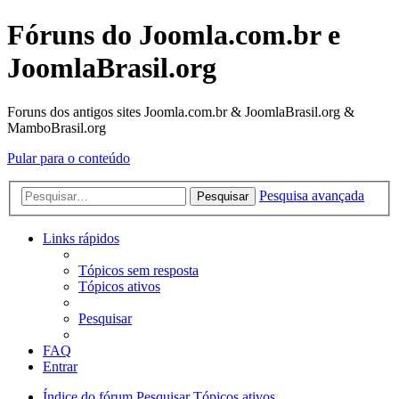
Fóruns do Joomla.com.br e
JoomlaBrasil.org
Foruns dos antigos sites Joomla.com.br & JoomlaBrasil.org &
MamboBrasil.org
Pular para o conteúdo
Pesquisa avançada
Pesquisar
Links rápidos
Tópicos sem resposta
Tópicos ativos
Pesquisar
FAQ
Entrar
Índice do fórum
Pesquisar
Tópicos ativos