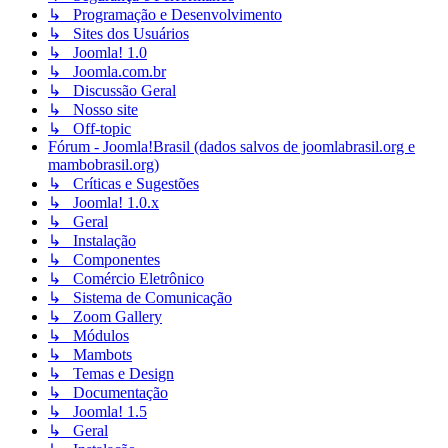
↳ Programação e Desenvolvimento
↳ Sites dos Usuários
↳ Joomla! 1.0
↳ Joomla.com.br
↳ Discussão Geral
↳ Nosso site
↳ Off-topic
Fórum - Joomla!Brasil (dados salvos de joomlabrasil.org e
mambobrasil.org)
↳ Críticas e Sugestões
↳ Joomla! 1.0.x
↳ Geral
↳ Instalação
↳ Componentes
↳ Comércio Eletrônico
↳ Sistema de Comunicação
↳ Zoom Gallery
↳ Módulos
↳ Mambots
↳ Temas e Design
↳ Documentação
↳ Joomla! 1.5
↳ Geral