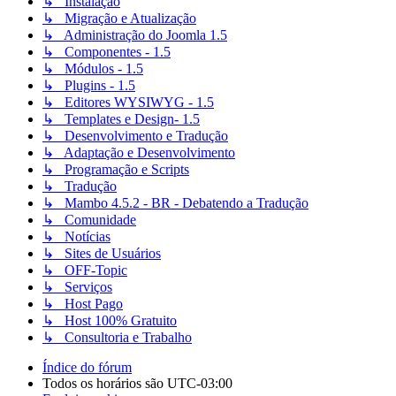
↳ Instalação
↳ Migração e Atualização
↳ Administração do Joomla 1.5
↳ Componentes - 1.5
↳ Módulos - 1.5
↳ Plugins - 1.5
↳ Editores WYSIWYG - 1.5
↳ Templates e Design- 1.5
↳ Desenvolvimento e Tradução
↳ Adaptação e Desenvolvimento
↳ Programação e Scripts
↳ Tradução
↳ Mambo 4.5.2 - BR - Debatendo a Tradução
↳ Comunidade
↳ Notícias
↳ Sites de Usuários
↳ OFF-Topic
↳ Serviços
↳ Host Pago
↳ Host 100% Gratuito
↳ Consultoria e Trabalho
Índice do fórum
Todos os horários são
UTC-03:00