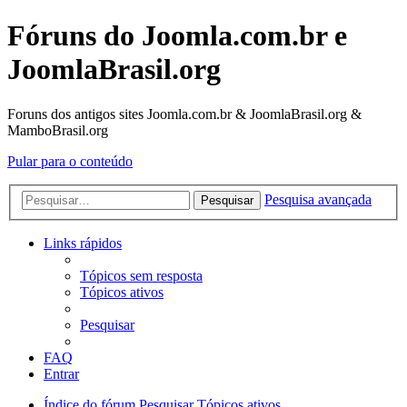
Fóruns do Joomla.com.br e
JoomlaBrasil.org
Foruns dos antigos sites Joomla.com.br & JoomlaBrasil.org &
MamboBrasil.org
Pular para o conteúdo
Pesquisa avançada
Pesquisar
Links rápidos
Tópicos sem resposta
Tópicos ativos
Pesquisar
FAQ
Entrar
Índice do fórum
Pesquisar
Tópicos ativos