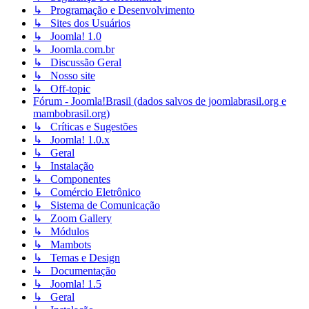
↳ Programação e Desenvolvimento
↳ Sites dos Usuários
↳ Joomla! 1.0
↳ Joomla.com.br
↳ Discussão Geral
↳ Nosso site
↳ Off-topic
Fórum - Joomla!Brasil (dados salvos de joomlabrasil.org e
mambobrasil.org)
↳ Críticas e Sugestões
↳ Joomla! 1.0.x
↳ Geral
↳ Instalação
↳ Componentes
↳ Comércio Eletrônico
↳ Sistema de Comunicação
↳ Zoom Gallery
↳ Módulos
↳ Mambots
↳ Temas e Design
↳ Documentação
↳ Joomla! 1.5
↳ Geral