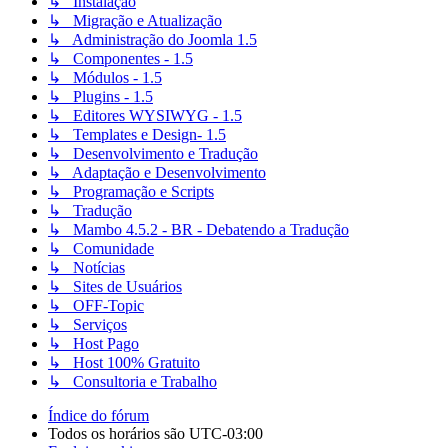
↳ Instalação
↳ Migração e Atualização
↳ Administração do Joomla 1.5
↳ Componentes - 1.5
↳ Módulos - 1.5
↳ Plugins - 1.5
↳ Editores WYSIWYG - 1.5
↳ Templates e Design- 1.5
↳ Desenvolvimento e Tradução
↳ Adaptação e Desenvolvimento
↳ Programação e Scripts
↳ Tradução
↳ Mambo 4.5.2 - BR - Debatendo a Tradução
↳ Comunidade
↳ Notícias
↳ Sites de Usuários
↳ OFF-Topic
↳ Serviços
↳ Host Pago
↳ Host 100% Gratuito
↳ Consultoria e Trabalho
Índice do fórum
Todos os horários são
UTC-03:00