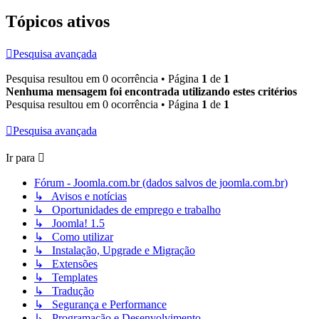
Tópicos ativos
Pesquisa avançada
Pesquisa resultou em 0 ocorrência • Página
1
de
1
Nenhuma mensagem foi encontrada utilizando estes critérios
Pesquisa resultou em 0 ocorrência • Página
1
de
1
Pesquisa avançada
Ir para
Fórum - Joomla.com.br (dados salvos de joomla.com.br)
↳ Avisos e notícias
↳ Oportunidades de emprego e trabalho
↳ Joomla! 1.5
↳ Como utilizar
↳ Instalação, Upgrade e Migração
↳ Extensões
↳ Templates
↳ Tradução
↳ Segurança e Performance
↳ Programação e Desenvolvimento