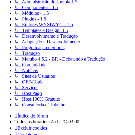
↳ Administração do Joomla 1.5
↳ Componentes - 1.5
↳ Módulos - 1.5
↳ Plugins - 1.5
↳ Editores WYSIWYG - 1.5
↳ Templates e Design- 1.5
↳ Desenvolvimento e Tradução
↳ Adaptação e Desenvolvimento
↳ Programação e Scripts
↳ Tradução
↳ Mambo 4.5.2 - BR - Debatendo a Tradução
↳ Comunidade
↳ Notícias
↳ Sites de Usuários
↳ OFF-Topic
↳ Serviços
↳ Host Pago
↳ Host 100% Gratuito
↳ Consultoria e Trabalho
Índice do fórum
Todos os horários são
UTC-03:00
Excluir cookies
Contate-nos