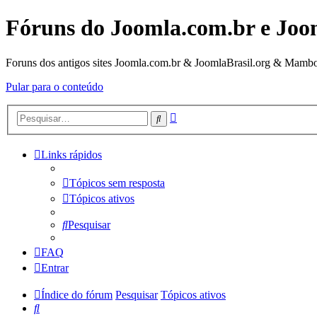
Fóruns do Joomla.com.br e Joo
Foruns dos antigos sites Joomla.com.br & JoomlaBrasil.org & Mambo
Pular para o conteúdo
Pesquisa
Pesquisar
avançada
Links rápidos
Tópicos sem resposta
Tópicos ativos
Pesquisar
FAQ
Entrar
Índice do fórum
Pesquisar
Tópicos ativos
Pesquisar