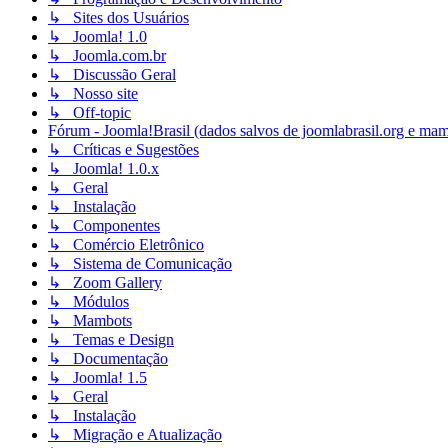
↳ Sites dos Usuários
↳ Joomla! 1.0
↳ Joomla.com.br
↳ Discussão Geral
↳ Nosso site
↳ Off-topic
Fórum - Joomla!Brasil (dados salvos de joomlabrasil.org e mam
↳ Críticas e Sugestões
↳ Joomla! 1.0.x
↳ Geral
↳ Instalação
↳ Componentes
↳ Comércio Eletrônico
↳ Sistema de Comunicação
↳ Zoom Gallery
↳ Módulos
↳ Mambots
↳ Temas e Design
↳ Documentação
↳ Joomla! 1.5
↳ Geral
↳ Instalação
↳ Migração e Atualização