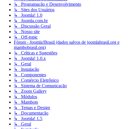
↳ Programação e Desenvolvimento
↳ Sites dos Usuários
↳ Joomla! 1.0
↳ Joomla.com.br
↳ Discussão Geral
↳ Nosso site
↳ Off-topic
Fórum - Joomla!Brasil (dados salvos de joomlabrasil.org e
mambobrasil.org)
↳ Críticas e Sugestões
↳ Joomla! 1.0.x
↳ Geral
↳ Instalação
↳ Componentes
↳ Comércio Eletrônico
↳ Sistema de Comunicação
↳ Zoom Gallery
↳ Módulos
↳ Mambots
↳ Temas e Design
↳ Documentação
↳ Joomla! 1.5
↳ Geral