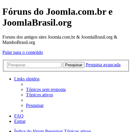
Fóruns do Joomla.com.br e
JoomlaBrasil.org
Foruns dos antigos sites Joomla.com.br & JoomlaBrasil.org &
MamboBrasil.org
Pular para o conteúdo
Pesquisa avançada
Pesquisar
Links rápidos
Tópicos sem resposta
Tópicos ativos
Pesquisar
FAQ
Entrar
Índice do fórum
Pesquisar
Tópicos ativos