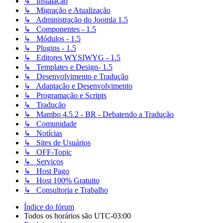
↳ Instalação
↳ Migração e Atualização
↳ Administração do Joomla 1.5
↳ Componentes - 1.5
↳ Módulos - 1.5
↳ Plugins - 1.5
↳ Editores WYSIWYG - 1.5
↳ Templates e Design- 1.5
↳ Desenvolvimento e Tradução
↳ Adaptação e Desenvolvimento
↳ Programação e Scripts
↳ Tradução
↳ Mambo 4.5.2 - BR - Debatendo a Tradução
↳ Comunidade
↳ Notícias
↳ Sites de Usuários
↳ OFF-Topic
↳ Serviços
↳ Host Pago
↳ Host 100% Gratuito
↳ Consultoria e Trabalho
Índice do fórum
Todos os horários são
UTC-03:00