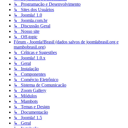
↳ Programação e Desenvolvimento
↳ Sites dos Usuários
↳ Joomla! 1.0
↳ Joomla.com.br
↳ Discussão Geral
↳ Nosso site
↳ Off-topic
Fórum - Joomla!Brasil (dados salvos de joomlabrasil.org e
mambobrasil.org)
↳ Críticas e Sugestões
↳ Joomla! 1.0.x
↳ Geral
↳ Instalação
↳ Componentes
↳ Comércio Eletrônico
↳ Sistema de Comunicação
↳ Zoom Gallery
↳ Módulos
↳ Mambots
↳ Temas e Design
↳ Documentação
↳ Joomla! 1.5
↳ Geral