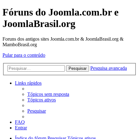
Fóruns do Joomla.com.br e
JoomlaBrasil.org
Foruns dos antigos sites Joomla.com.br & JoomlaBrasil.org &
MamboBrasil.org
Pular para o conteúdo
Pesquisa avançada
Pesquisar
Links rápidos
Tópicos sem resposta
Tópicos ativos
Pesquisar
FAQ
Entrar
Índice do fórum
Pesquisar
Tópicos ativos