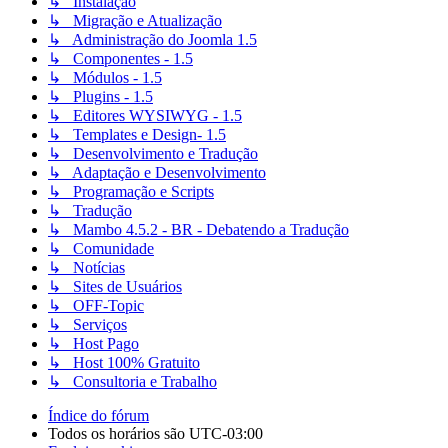
↳ Instalação
↳ Migração e Atualização
↳ Administração do Joomla 1.5
↳ Componentes - 1.5
↳ Módulos - 1.5
↳ Plugins - 1.5
↳ Editores WYSIWYG - 1.5
↳ Templates e Design- 1.5
↳ Desenvolvimento e Tradução
↳ Adaptação e Desenvolvimento
↳ Programação e Scripts
↳ Tradução
↳ Mambo 4.5.2 - BR - Debatendo a Tradução
↳ Comunidade
↳ Notícias
↳ Sites de Usuários
↳ OFF-Topic
↳ Serviços
↳ Host Pago
↳ Host 100% Gratuito
↳ Consultoria e Trabalho
Índice do fórum
Todos os horários são
UTC-03:00