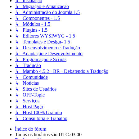
↳ Instalação
↳ Migração e Atualização
↳ Administração do Joomla 1.5
↳ Componentes - 1.5
↳ Módulos - 1.5
↳ Plugins - 1.5
↳ Editores WYSIWYG - 1.5
↳ Templates e Design- 1.5
↳ Desenvolvimento e Tradução
↳ Adaptação e Desenvolvimento
↳ Programação e Scripts
↳ Tradução
↳ Mambo 4.5.2 - BR - Debatendo a Tradução
↳ Comunidade
↳ Notícias
↳ Sites de Usuários
↳ OFF-Topic
↳ Serviços
↳ Host Pago
↳ Host 100% Gratuito
↳ Consultoria e Trabalho
Índice do fórum
Todos os horários são
UTC-03:00