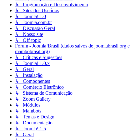
↳ Programação e Desenvolvimento
↳ Sites dos Usuários
↳ Joomla! 1.0
↳ Joomla.com.br
↳ Discussão Geral
↳ Nosso site
↳ Off-topic
Fórum - Joomla!Brasil (dados salvos de joomlabrasil.org e
mambobrasil.org)
↳ Críticas e Sugestões
↳ Joomla! 1.0.x
↳ Geral
↳ Instalação
↳ Componentes
↳ Comércio Eletrônico
↳ Sistema de Comunicação
↳ Zoom Gallery
↳ Módulos
↳ Mambots
↳ Temas e Design
↳ Documentação
↳ Joomla! 1.5
↳ Geral