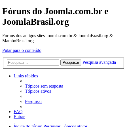
Fóruns do Joomla.com.br e
JoomlaBrasil.org
Foruns dos antigos sites Joomla.com.br & JoomlaBrasil.org &
MamboBrasil.org
Pular para o conteúdo
Pesquisa avançada
Pesquisar
Links rápidos
Tópicos sem resposta
Tópicos ativos
Pesquisar
FAQ
Entrar
Índice do fórum
Pesquisar
Tópicos ativos