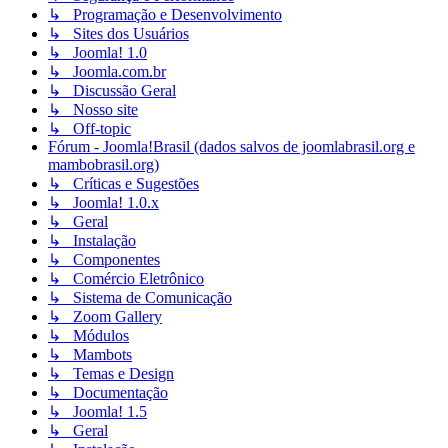
↳ Programação e Desenvolvimento
↳ Sites dos Usuários
↳ Joomla! 1.0
↳ Joomla.com.br
↳ Discussão Geral
↳ Nosso site
↳ Off-topic
Fórum - Joomla!Brasil (dados salvos de joomlabrasil.org e
mambobrasil.org)
↳ Críticas e Sugestões
↳ Joomla! 1.0.x
↳ Geral
↳ Instalação
↳ Componentes
↳ Comércio Eletrônico
↳ Sistema de Comunicação
↳ Zoom Gallery
↳ Módulos
↳ Mambots
↳ Temas e Design
↳ Documentação
↳ Joomla! 1.5
↳ Geral