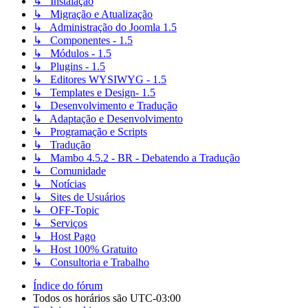
↳ Instalação
↳ Migração e Atualização
↳ Administração do Joomla 1.5
↳ Componentes - 1.5
↳ Módulos - 1.5
↳ Plugins - 1.5
↳ Editores WYSIWYG - 1.5
↳ Templates e Design- 1.5
↳ Desenvolvimento e Tradução
↳ Adaptação e Desenvolvimento
↳ Programação e Scripts
↳ Tradução
↳ Mambo 4.5.2 - BR - Debatendo a Tradução
↳ Comunidade
↳ Notícias
↳ Sites de Usuários
↳ OFF-Topic
↳ Serviços
↳ Host Pago
↳ Host 100% Gratuito
↳ Consultoria e Trabalho
Índice do fórum
Todos os horários são
UTC-03:00