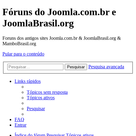
Fóruns do Joomla.com.br e
JoomlaBrasil.org
Foruns dos antigos sites Joomla.com.br & JoomlaBrasil.org &
MamboBrasil.org
Pular para o conteúdo
Pesquisa avançada
Pesquisar
Links rápidos
Tópicos sem resposta
Tópicos ativos
Pesquisar
FAQ
Entrar
Índice do fórum
Pesquisar
Tópicos ativos