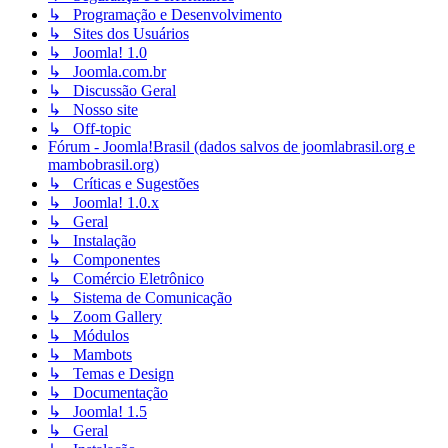
↳ Programação e Desenvolvimento
↳ Sites dos Usuários
↳ Joomla! 1.0
↳ Joomla.com.br
↳ Discussão Geral
↳ Nosso site
↳ Off-topic
Fórum - Joomla!Brasil (dados salvos de joomlabrasil.org e
mambobrasil.org)
↳ Críticas e Sugestões
↳ Joomla! 1.0.x
↳ Geral
↳ Instalação
↳ Componentes
↳ Comércio Eletrônico
↳ Sistema de Comunicação
↳ Zoom Gallery
↳ Módulos
↳ Mambots
↳ Temas e Design
↳ Documentação
↳ Joomla! 1.5
↳ Geral