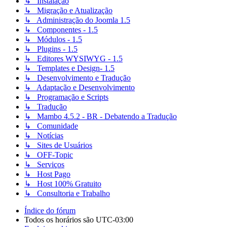
↳ Instalação
↳ Migração e Atualização
↳ Administração do Joomla 1.5
↳ Componentes - 1.5
↳ Módulos - 1.5
↳ Plugins - 1.5
↳ Editores WYSIWYG - 1.5
↳ Templates e Design- 1.5
↳ Desenvolvimento e Tradução
↳ Adaptação e Desenvolvimento
↳ Programação e Scripts
↳ Tradução
↳ Mambo 4.5.2 - BR - Debatendo a Tradução
↳ Comunidade
↳ Notícias
↳ Sites de Usuários
↳ OFF-Topic
↳ Serviços
↳ Host Pago
↳ Host 100% Gratuito
↳ Consultoria e Trabalho
Índice do fórum
Todos os horários são
UTC-03:00