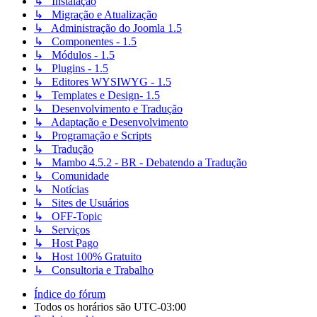
↳ Instalação
↳ Migração e Atualização
↳ Administração do Joomla 1.5
↳ Componentes - 1.5
↳ Módulos - 1.5
↳ Plugins - 1.5
↳ Editores WYSIWYG - 1.5
↳ Templates e Design- 1.5
↳ Desenvolvimento e Tradução
↳ Adaptação e Desenvolvimento
↳ Programação e Scripts
↳ Tradução
↳ Mambo 4.5.2 - BR - Debatendo a Tradução
↳ Comunidade
↳ Notícias
↳ Sites de Usuários
↳ OFF-Topic
↳ Serviços
↳ Host Pago
↳ Host 100% Gratuito
↳ Consultoria e Trabalho
Índice do fórum
Todos os horários são
UTC-03:00