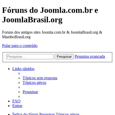
Fóruns do Joomla.com.br e
JoomlaBrasil.org
Foruns dos antigos sites Joomla.com.br & JoomlaBrasil.org &
MamboBrasil.org
Pular para o conteúdo
Pesquisa avançada
Pesquisar
Links rápidos
Tópicos sem resposta
Tópicos ativos
Pesquisar
FAQ
Entrar
Índice do fórum
Pesquisar
Tópicos ativos