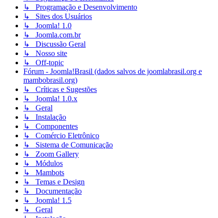
↳ Programação e Desenvolvimento
↳ Sites dos Usuários
↳ Joomla! 1.0
↳ Joomla.com.br
↳ Discussão Geral
↳ Nosso site
↳ Off-topic
Fórum - Joomla!Brasil (dados salvos de joomlabrasil.org e
mambobrasil.org)
↳ Críticas e Sugestões
↳ Joomla! 1.0.x
↳ Geral
↳ Instalação
↳ Componentes
↳ Comércio Eletrônico
↳ Sistema de Comunicação
↳ Zoom Gallery
↳ Módulos
↳ Mambots
↳ Temas e Design
↳ Documentação
↳ Joomla! 1.5
↳ Geral