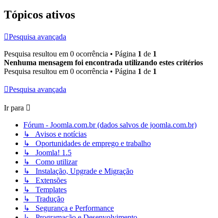
Tópicos ativos
Pesquisa avançada
Pesquisa resultou em 0 ocorrência • Página
1
de
1
Nenhuma mensagem foi encontrada utilizando estes critérios
Pesquisa resultou em 0 ocorrência • Página
1
de
1
Pesquisa avançada
Ir para
Fórum - Joomla.com.br (dados salvos de joomla.com.br)
↳ Avisos e notícias
↳ Oportunidades de emprego e trabalho
↳ Joomla! 1.5
↳ Como utilizar
↳ Instalação, Upgrade e Migração
↳ Extensões
↳ Templates
↳ Tradução
↳ Segurança e Performance
↳ Programação e Desenvolvimento