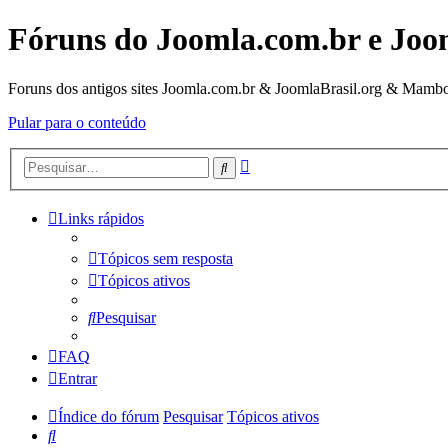
Fóruns do Joomla.com.br e Joo
Foruns dos antigos sites Joomla.com.br & JoomlaBrasil.org & Mambo
Pular para o conteúdo
Pesquisa
Pesquisar
avançada
Links rápidos
Tópicos sem resposta
Tópicos ativos
Pesquisar
FAQ
Entrar
Índice do fórum
Pesquisar
Tópicos ativos
Pesquisar