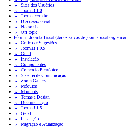
↳ Sites dos Usuários
↳ Joomla! 1.0
↳ Joomla.com.br
↳ Discussão Geral
↳ Nosso site
↳ Off-topic
Fórum - Joomla!Brasil (dados salvos de joomlabrasil.org e mam
↳ Críticas e Sugestões
↳ Joomla! 1.0.x
↳ Geral
↳ Instalação
↳ Componentes
↳ Comércio Eletrônico
↳ Sistema de Comunicação
↳ Zoom Gallery
↳ Módulos
↳ Mambots
↳ Temas e Design
↳ Documentação
↳ Joomla! 1.5
↳ Geral
↳ Instalação
↳ Migração e Atualização