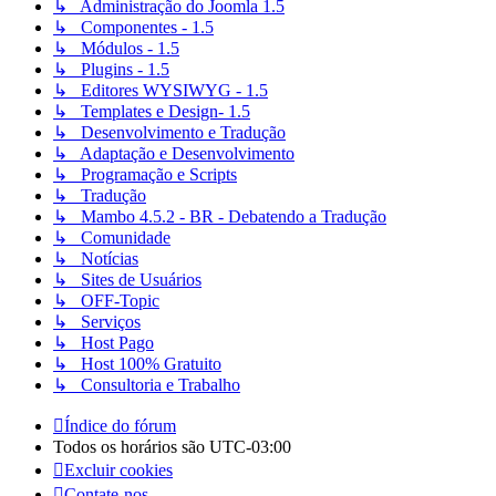
↳ Administração do Joomla 1.5
↳ Componentes - 1.5
↳ Módulos - 1.5
↳ Plugins - 1.5
↳ Editores WYSIWYG - 1.5
↳ Templates e Design- 1.5
↳ Desenvolvimento e Tradução
↳ Adaptação e Desenvolvimento
↳ Programação e Scripts
↳ Tradução
↳ Mambo 4.5.2 - BR - Debatendo a Tradução
↳ Comunidade
↳ Notícias
↳ Sites de Usuários
↳ OFF-Topic
↳ Serviços
↳ Host Pago
↳ Host 100% Gratuito
↳ Consultoria e Trabalho
Índice do fórum
Todos os horários são
UTC-03:00
Excluir cookies
Contate-nos