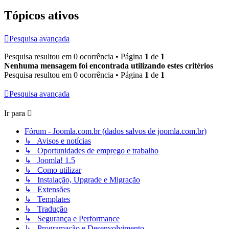
Tópicos ativos
Pesquisa avançada
Pesquisa resultou em 0 ocorrência • Página
1
de
1
Nenhuma mensagem foi encontrada utilizando estes critérios
Pesquisa resultou em 0 ocorrência • Página
1
de
1
Pesquisa avançada
Ir para
Fórum - Joomla.com.br (dados salvos de joomla.com.br)
↳ Avisos e notícias
↳ Oportunidades de emprego e trabalho
↳ Joomla! 1.5
↳ Como utilizar
↳ Instalação, Upgrade e Migração
↳ Extensões
↳ Templates
↳ Tradução
↳ Segurança e Performance
↳ Programação e Desenvolvimento