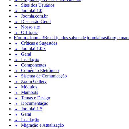
↳ Sites dos Usuários
↳ Joomla! 1.0
↳ Joomla.com.br
↳ Discussão Geral
↳ Nosso site
↳ Off-topic
Fórum - Joomla!Brasil (dados salvos de joomlabrasil.org e mam
↳ Críticas e Sugestões
↳ Joomla! 1.0.x
↳ Geral
↳ Instalação
↳ Componentes
↳ Comércio Eletrônico
↳ Sistema de Comunicação
↳ Zoom Gallery
↳ Módulos
↳ Mambots
↳ Temas e Design
↳ Documentação
↳ Joomla! 1.5
↳ Geral
↳ Instalação
↳ Migração e Atualização