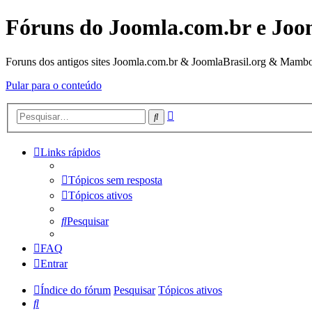
Fóruns do Joomla.com.br e Joo
Foruns dos antigos sites Joomla.com.br & JoomlaBrasil.org & Mambo
Pular para o conteúdo
Pesquisa
Pesquisar
avançada
Links rápidos
Tópicos sem resposta
Tópicos ativos
Pesquisar
FAQ
Entrar
Índice do fórum
Pesquisar
Tópicos ativos
Pesquisar