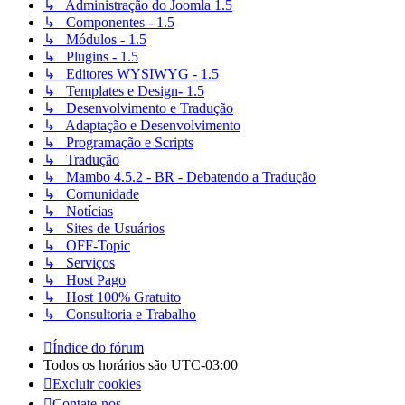
↳ Administração do Joomla 1.5
↳ Componentes - 1.5
↳ Módulos - 1.5
↳ Plugins - 1.5
↳ Editores WYSIWYG - 1.5
↳ Templates e Design- 1.5
↳ Desenvolvimento e Tradução
↳ Adaptação e Desenvolvimento
↳ Programação e Scripts
↳ Tradução
↳ Mambo 4.5.2 - BR - Debatendo a Tradução
↳ Comunidade
↳ Notícias
↳ Sites de Usuários
↳ OFF-Topic
↳ Serviços
↳ Host Pago
↳ Host 100% Gratuito
↳ Consultoria e Trabalho
Índice do fórum
Todos os horários são
UTC-03:00
Excluir cookies
Contate-nos