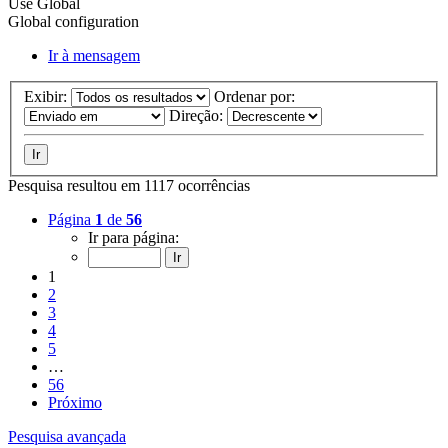
Use Global
Global configuration
Ir à mensagem
Exibir:
Ordenar por:
Direção:
Pesquisa resultou em 1117 ocorrências
Página
1
de
56
Ir para página:
1
2
3
4
5
…
56
Próximo
Pesquisa avançada