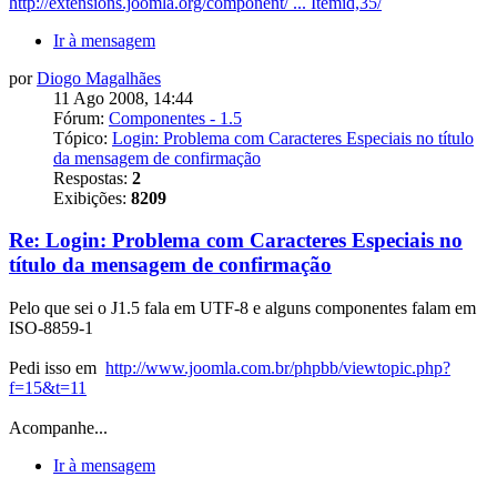
http://extensions.joomla.org/component/ ... Itemid,35/
Ir à mensagem
por
Diogo Magalhães
11 Ago 2008, 14:44
Fórum:
Componentes - 1.5
Tópico:
Login: Problema com Caracteres Especiais no título
da mensagem de confirmação
Respostas:
2
Exibições:
8209
Re: Login: Problema com Caracteres Especiais no
título da mensagem de confirmação
Pelo que sei o J1.5 fala em UTF-8 e alguns componentes falam em
ISO-8859-1
Pedi isso em
http://www.joomla.com.br/phpbb/viewtopic.php?
f=15&t=11
Acompanhe...
Ir à mensagem