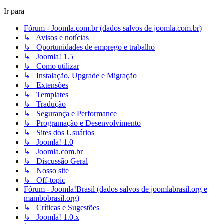
Ir para
Fórum - Joomla.com.br (dados salvos de joomla.com.br)
↳ Avisos e notícias
↳ Oportunidades de emprego e trabalho
↳ Joomla! 1.5
↳ Como utilizar
↳ Instalação, Upgrade e Migração
↳ Extensões
↳ Templates
↳ Tradução
↳ Segurança e Performance
↳ Programação e Desenvolvimento
↳ Sites dos Usuários
↳ Joomla! 1.0
↳ Joomla.com.br
↳ Discussão Geral
↳ Nosso site
↳ Off-topic
Fórum - Joomla!Brasil (dados salvos de joomlabrasil.org e
mambobrasil.org)
↳ Críticas e Sugestões
↳ Joomla! 1.0.x