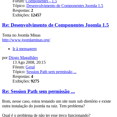
Fórum:
Componentes - 1.5
Tópico:
Desenvolvimento de Componentes Joomla 1.5
Respostas:
2
Exibições:
12457
Re: Desenvolvimento de Componentes Joomla 1.5
Tenta no Joomla Minas
http://www.joomlaminas.org/
Ir à mensagem
por
Diogo Magalhães
13 Ago 2008, 20:15
Fórum:
Geral
Tópico:
Session Path sem permissão ...
Respostas:
4
Exibições:
9275
Re: Session Path sem permissão ...
Bom, nesse caso, estou testando um site num sub diretório e existe
outra instalação do joomla na raiz. Tem problema?
Qual é o problema de não ter esse treco funcionando?