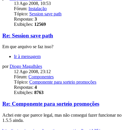
13 Ago 2008, 10:53
Fórum:
Instalação
Tópico:
Session save path
Respostas:
3
Exibições:
12569
Re: Session save path
Em que arquivo se faz isso?
Ir à mensagem
por
Diogo Magalhães
12 Ago 2008, 23:12
Fórum:
Componentes
Tópico:
Componente para sorteio promoções
Respostas:
4
Exibições:
8763
Re: Componente para sorteio promoções
Achei este que parece legal, mas não consegui fazer funcionar no
1.5.5 ainda.