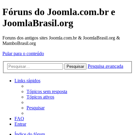
Fóruns do Joomla.com.br e
JoomlaBrasil.org
Foruns dos antigos sites Joomla.com.br & JoomlaBrasil.org &
MamboBrasil.org
Pular para o conteúdo
Pesquisa avançada
Pesquisar
Links rápidos
Tópicos sem resposta
Tópicos ativos
Pesquisar
FAQ
Entrar
Índice do fórum