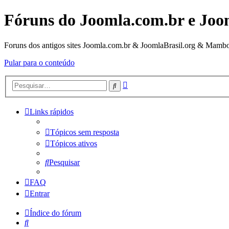
Fóruns do Joomla.com.br e Joo
Foruns dos antigos sites Joomla.com.br & JoomlaBrasil.org & Mambo
Pular para o conteúdo
Pesquisa
Pesquisar
avançada
Links rápidos
Tópicos sem resposta
Tópicos ativos
Pesquisar
FAQ
Entrar
Índice do fórum
Pesquisar