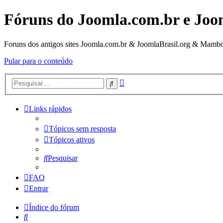
Fóruns do Joomla.com.br e Joo
Foruns dos antigos sites Joomla.com.br & JoomlaBrasil.org & Mambo
Pular para o conteúdo
Pesquisa
Pesquisar
avançada
Links rápidos
Tópicos sem resposta
Tópicos ativos
Pesquisar
FAQ
Entrar
Índice do fórum
Pesquisar