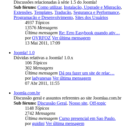
Discussões relacionadas à série 1.5 do Joomla!
Sub fóruns:
Como utilizar
,
Instalação, Upgrade e Migração
,
Extensões
,
Templates
,
Tradução
,
Segurança e Performance
,
Programação e Desenvolvimento
,
Sites dos Usuários
4937
Tópicos
13576
Mensagens
Última mensagem
Re: Erro Easybook quando ativ…
por
OVRFOZ
Ver última mensagem
13 Mai 2011, 17:09
Joomla! 1.0
Dúvidas relativas a Joomla! 1.0.x
106
Tópicos
302
Mensagens
Última mensagem
Dá pra fazer um site de relac…
por
ladyanesas
Ver última mensagem
07 Abr 2011, 11:55
Joomla.com.br
Discussão geral e assuntos referentes ao site Joomlaa.com.br
Sub fóruns:
Discussão Geral
,
Nosso site
,
Off-topic
1148
Tópicos
2742
Mensagens
Última mensagem
Curso presencial em Sao Paulo.
por
guidini
Ver última mensagem