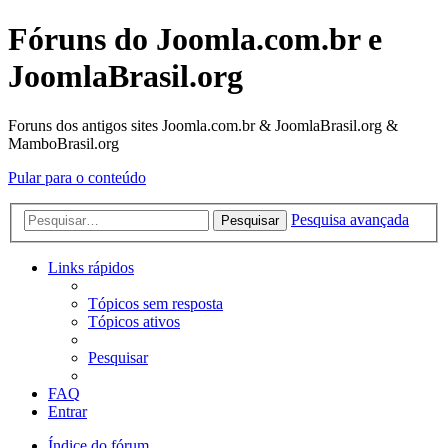
Fóruns do Joomla.com.br e
JoomlaBrasil.org
Foruns dos antigos sites Joomla.com.br & JoomlaBrasil.org &
MamboBrasil.org
Pular para o conteúdo
Pesquisa avançada
Pesquisar
Links rápidos
Tópicos sem resposta
Tópicos ativos
Pesquisar
FAQ
Entrar
Índice do fórum