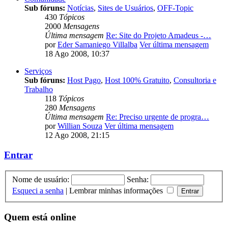
Sub fóruns:
Notícias
,
Sites de Usuários
,
OFF-Topic
430
Tópicos
2000
Mensagens
Última mensagem
Re: Site do Projeto Amadeus -…
por
Eder Samaniego Villalba
Ver última mensagem
18 Ago 2008, 10:37
Serviços
Sub fóruns:
Host Pago
,
Host 100% Gratuito
,
Consultoria e
Trabalho
118
Tópicos
280
Mensagens
Última mensagem
Re: Preciso urgente de progra…
por
Willian Souza
Ver última mensagem
12 Ago 2008, 21:15
Entrar
Nome de usuário:
Senha:
Esqueci a senha
|
Lembrar minhas informações
Quem está online