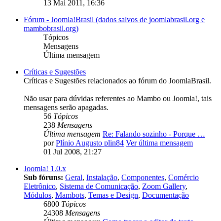
13 Mai 2011, 16:36
Fórum - Joomla!Brasil (dados salvos de joomlabrasil.org e
mambobrasil.org)
Tópicos
Mensagens
Última mensagem
Críticas e Sugestões
Críticas e Sugestões relacionados ao fórum do JoomlaBrasil.
Não usar para dúvidas referentes ao Mambo ou Joomla!, tais
mensagens serão apagadas.
56
Tópicos
238
Mensagens
Última mensagem
Re: Falando sozinho - Porque …
por
Plínio Augusto plin84
Ver última mensagem
01 Jul 2008, 21:27
Joomla! 1.0.x
Sub fóruns:
Geral
,
Instalação
,
Componentes
,
Comércio
Eletrônico
,
Sistema de Comunicação
,
Zoom Gallery
,
Módulos
,
Mambots
,
Temas e Design
,
Documentação
6800
Tópicos
24308
Mensagens