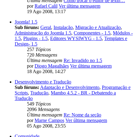
Última mensagem
Como trocar o editor de texto…
por
Rafael Calil
Ver última mensagem
19 Ago 2008, 13:17
Joomla! 1.5
Sub fóruns:
Geral
,
Instalação
,
Migração e Atualização
,
Administração do Joomla 1.5
,
Componentes - 1.5
,
Módulos -
1.5
,
Plugins - 1.5
,
Editores WYSIWYG - 1.5
,
Templates e
Design- 1.5
257
Tópicos
720
Mensagens
Última mensagem
Re: Invadido no 1.5
por
Diogo Magalhães
Ver última mensagem
18 Ago 2008, 14:27
Desenvolvimento e Tradução
Sub fóruns:
Adaptação e Desenvolvimento
,
Programação e
Scripts
,
Tradução
,
Mambo 4.5.2 - BR - Debatendo a
Tradução
549
Tópicos
2096
Mensagens
Última mensagem
Re: Nome da seção
por
Marne Campos
Ver última mensagem
05 Ago 2008, 23:55
Comunidade