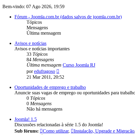
Bem-vindo: 07 Ago 2026, 19:59
Fórum - Joomla.com.br (dados salvos de joomla.com.br)
Tópicos
Mensagens
Última mensagem
Avisos e notícias
Avisos e notícias importantes
33
Tópicos
84
Mensagens
Última mensagem
Curso Joomla RJ
Ver
por
edufragoso
última
21 Mar 2011, 20:52
mensagem
Oportunidades de emprego e trabalho
Anuncie suas vagas de emprego ou oportunidades para trabal
0
Tópicos
0
Mensagens
Não há mensagens
Joomla! 1.5
Discussões relacionadas à série 1.5 do Joomla!
Sub fóruns:
Como utilizar
,
Instalação, Upgrade e Migração