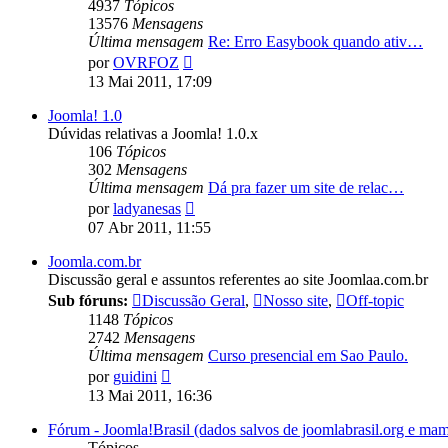
4937
Tópicos
13576
Mensagens
Última mensagem
Re: Erro Easybook quando ativ…
Ver
por
OVRFOZ
última
13 Mai 2011, 17:09
mensagem
Joomla! 1.0
Dúvidas relativas a Joomla! 1.0.x
106
Tópicos
302
Mensagens
Última mensagem
Dá pra fazer um site de relac…
Ver
por
ladyanesas
última
07 Abr 2011, 11:55
mensagem
Joomla.com.br
Discussão geral e assuntos referentes ao site Joomlaa.com.br
Sub fóruns:
Discussão Geral
,
Nosso site
,
Off-topic
1148
Tópicos
2742
Mensagens
Última mensagem
Curso presencial em Sao Paulo.
Ver
por
guidini
última
13 Mai 2011, 16:36
mensagem
Fórum - Joomla!Brasil (dados salvos de joomlabrasil.org e mam
Tópicos