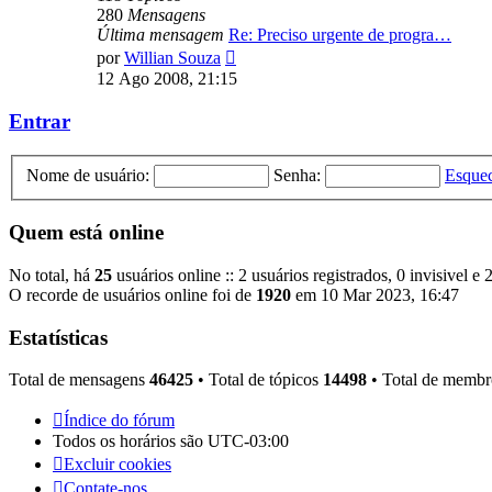
280
Mensagens
Última mensagem
Re: Preciso urgente de progra…
Ver
por
Willian Souza
última
12 Ago 2008, 21:15
mensagem
Entrar
Nome de usuário:
Senha:
Esquec
Quem está online
No total, há
25
usuários online :: 2 usuários registrados, 0 invisivel e
O recorde de usuários online foi de
1920
em 10 Mar 2023, 16:47
Estatísticas
Total de mensagens
46425
• Total de tópicos
14498
• Total de memb
Índice do fórum
Todos os horários são
UTC-03:00
Excluir cookies
Contate-nos