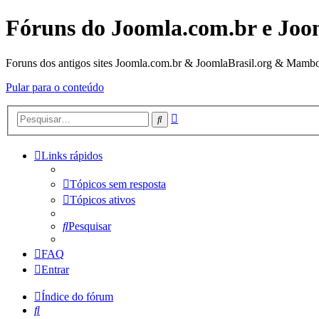
Fóruns do Joomla.com.br e Joo
Foruns dos antigos sites Joomla.com.br & JoomlaBrasil.org & Mambo
Pular para o conteúdo
Pesquisa
Pesquisar
avançada
Links rápidos
Tópicos sem resposta
Tópicos ativos
Pesquisar
FAQ
Entrar
Índice do fórum
Pesquisar