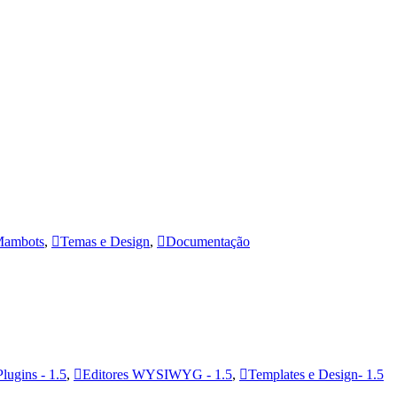
ambots
,
Temas e Design
,
Documentação
Plugins - 1.5
,
Editores WYSIWYG - 1.5
,
Templates e Design- 1.5