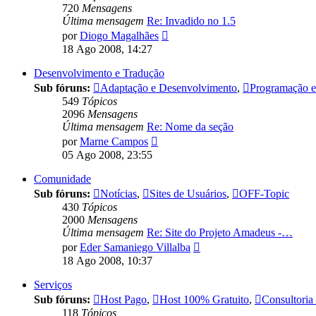
720
Mensagens
Última mensagem
Re: Invadido no 1.5
Ver
por
Diogo Magalhães
última
18 Ago 2008, 14:27
mensagem
Desenvolvimento e Tradução
Sub fóruns:
Adaptação e Desenvolvimento
,
Programação e 
549
Tópicos
2096
Mensagens
Última mensagem
Re: Nome da seção
Ver
por
Marne Campos
última
05 Ago 2008, 23:55
mensagem
Comunidade
Sub fóruns:
Notícias
,
Sites de Usuários
,
OFF-Topic
430
Tópicos
2000
Mensagens
Última mensagem
Re: Site do Projeto Amadeus -…
Ver
por
Eder Samaniego Villalba
última
18 Ago 2008, 10:37
mensagem
Serviços
Sub fóruns:
Host Pago
,
Host 100% Gratuito
,
Consultoria
118
Tópicos