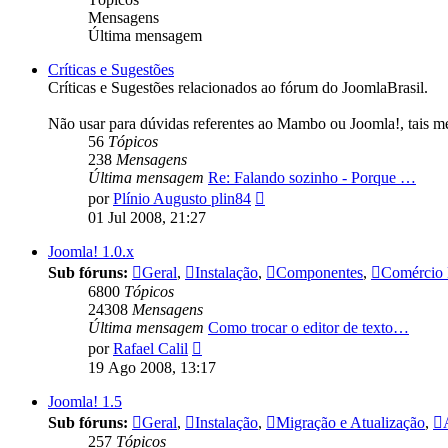
Mensagens
Última mensagem
Críticas e Sugestões
Críticas e Sugestões relacionados ao fórum do JoomlaBrasil.
Não usar para dúvidas referentes ao Mambo ou Joomla!, tais m
56
Tópicos
238
Mensagens
Última mensagem
Re: Falando sozinho - Porque …
Ver
por
Plínio Augusto plin84
última
01 Jul 2008, 21:27
mensagem
Joomla! 1.0.x
Sub fóruns:
Geral
,
Instalação
,
Componentes
,
Comércio 
6800
Tópicos
24308
Mensagens
Última mensagem
Como trocar o editor de texto…
Ver
por
Rafael Calil
última
19 Ago 2008, 13:17
mensagem
Joomla! 1.5
Sub fóruns:
Geral
,
Instalação
,
Migração e Atualização
,
257
Tópicos