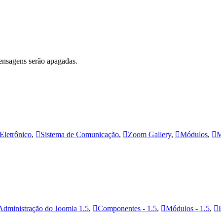
ensagens serão apagadas.
Eletrônico
,
Sistema de Comunicação
,
Zoom Gallery
,
Módulos
,
M
Administração do Joomla 1.5
,
Componentes - 1.5
,
Módulos - 1.5
,