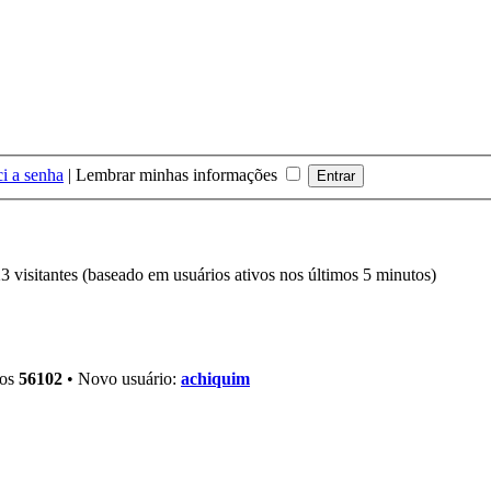
i a senha
|
Lembrar minhas informações
 23 visitantes (baseado em usuários ativos nos últimos 5 minutos)
ros
56102
• Novo usuário:
achiquim