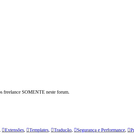
hos freelance SOMENTE neste forum.
,
Extensões
,
Templates
,
Tradução
,
Segurança e Performance
,
P