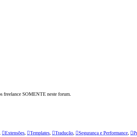
hos freelance SOMENTE neste forum.
,
Extensões
,
Templates
,
Tradução
,
Segurança e Performance
,
P