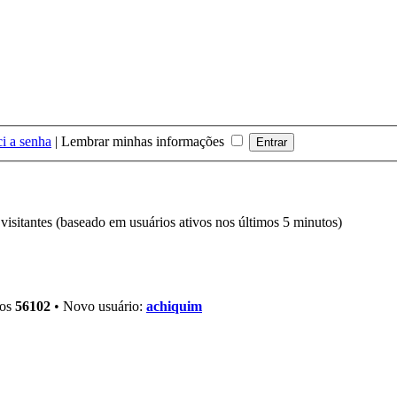
i a senha
|
Lembrar minhas informações
6 visitantes (baseado em usuários ativos nos últimos 5 minutos)
ros
56102
• Novo usuário:
achiquim