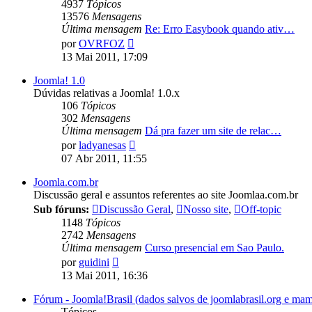
4937
Tópicos
13576
Mensagens
Última mensagem
Re: Erro Easybook quando ativ…
Ver
por
OVRFOZ
última
13 Mai 2011, 17:09
mensagem
Joomla! 1.0
Dúvidas relativas a Joomla! 1.0.x
106
Tópicos
302
Mensagens
Última mensagem
Dá pra fazer um site de relac…
Ver
por
ladyanesas
última
07 Abr 2011, 11:55
mensagem
Joomla.com.br
Discussão geral e assuntos referentes ao site Joomlaa.com.br
Sub fóruns:
Discussão Geral
,
Nosso site
,
Off-topic
1148
Tópicos
2742
Mensagens
Última mensagem
Curso presencial em Sao Paulo.
Ver
por
guidini
última
13 Mai 2011, 16:36
mensagem
Fórum - Joomla!Brasil (dados salvos de joomlabrasil.org e mam
Tópicos