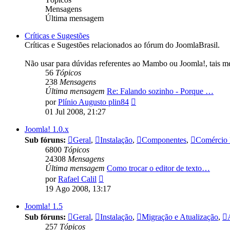
Mensagens
Última mensagem
Críticas e Sugestões
Críticas e Sugestões relacionados ao fórum do JoomlaBrasil.
Não usar para dúvidas referentes ao Mambo ou Joomla!, tais m
56
Tópicos
238
Mensagens
Última mensagem
Re: Falando sozinho - Porque …
Ver
por
Plínio Augusto plin84
última
01 Jul 2008, 21:27
mensagem
Joomla! 1.0.x
Sub fóruns:
Geral
,
Instalação
,
Componentes
,
Comércio 
6800
Tópicos
24308
Mensagens
Última mensagem
Como trocar o editor de texto…
Ver
por
Rafael Calil
última
19 Ago 2008, 13:17
mensagem
Joomla! 1.5
Sub fóruns:
Geral
,
Instalação
,
Migração e Atualização
,
257
Tópicos