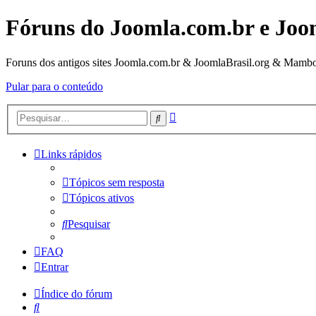
Fóruns do Joomla.com.br e Joo
Foruns dos antigos sites Joomla.com.br & JoomlaBrasil.org & Mambo
Pular para o conteúdo
Pesquisa
Pesquisar
avançada
Links rápidos
Tópicos sem resposta
Tópicos ativos
Pesquisar
FAQ
Entrar
Índice do fórum
Pesquisar