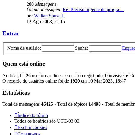
280
Mensagens
Última mensagem
Re: Preciso urgente de progra…
Ver
por
Willian Souza
última
12 Ago 2008, 21:15
mensagem
Entrar
Nome de usuário:
Senha:
Esquec
Quem está online
No total, há
26
usuários online :: 0 usuário registrado, 0 invisivel e 2
O recorde de usuários online foi de
1920
em 10 Mar 2023, 16:47
Estatísticas
Total de mensagens
46425
• Total de tópicos
14498
• Total de memb
Índice do fórum
Todos os horários são
UTC-03:00
Excluir cookies
Contate-nos