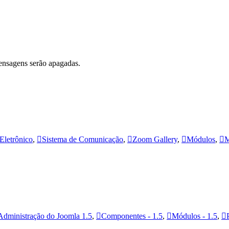
ensagens serão apagadas.
Eletrônico
,
Sistema de Comunicação
,
Zoom Gallery
,
Módulos
,
M
Administração do Joomla 1.5
,
Componentes - 1.5
,
Módulos - 1.5
,