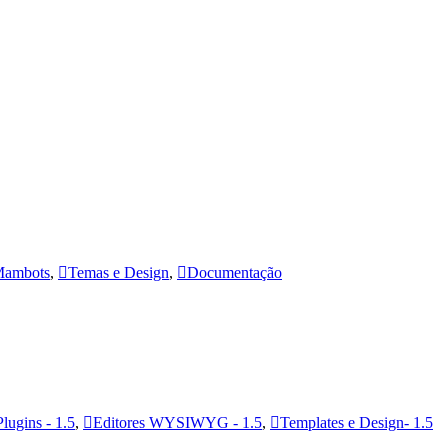
ambots
,
Temas e Design
,
Documentação
Plugins - 1.5
,
Editores WYSIWYG - 1.5
,
Templates e Design- 1.5