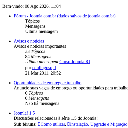
Bem-vindo: 08 Ago 2026, 11:04
Fórum - Joomla.com.br (dados salvos de joomla.com.br)
Tópicos
Mensagens
Última mensagem
Avisos e notícias
Avisos e notícias importantes
33
Tópicos
84
Mensagens
Última mensagem
Curso Joomla RJ
Ver
por
edufragoso
última
21 Mar 2011, 20:52
mensagem
Oportunidades de emprego e trabalho
Anuncie suas vagas de emprego ou oportunidades para trabal
0
Tópicos
0
Mensagens
Não há mensagens
Joomla! 1.5
Discussões relacionadas à série 1.5 do Joomla!
Sub fóruns:
Como utilizar
,
Instalação, Upgrade e Migração