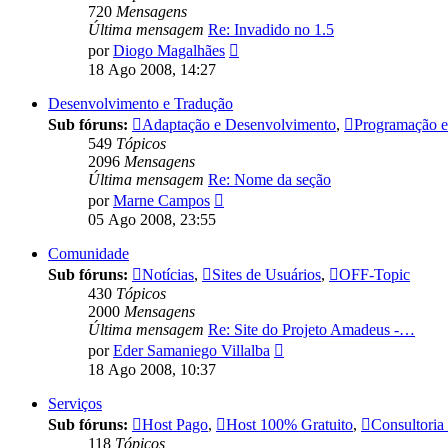
720
Mensagens
Última mensagem
Re: Invadido no 1.5
Ver
por
Diogo Magalhães
última
18 Ago 2008, 14:27
mensagem
Desenvolvimento e Tradução
Sub fóruns:
Adaptação e Desenvolvimento
,
Programação e 
549
Tópicos
2096
Mensagens
Última mensagem
Re: Nome da seção
Ver
por
Marne Campos
última
05 Ago 2008, 23:55
mensagem
Comunidade
Sub fóruns:
Notícias
,
Sites de Usuários
,
OFF-Topic
430
Tópicos
2000
Mensagens
Última mensagem
Re: Site do Projeto Amadeus -…
Ver
por
Eder Samaniego Villalba
última
18 Ago 2008, 10:37
mensagem
Serviços
Sub fóruns:
Host Pago
,
Host 100% Gratuito
,
Consultoria
118
Tópicos