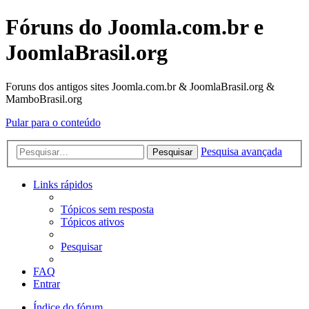
Fóruns do Joomla.com.br e
JoomlaBrasil.org
Foruns dos antigos sites Joomla.com.br & JoomlaBrasil.org &
MamboBrasil.org
Pular para o conteúdo
Pesquisa avançada
Pesquisar
Links rápidos
Tópicos sem resposta
Tópicos ativos
Pesquisar
FAQ
Entrar
Índice do fórum