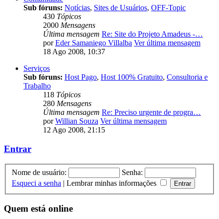
Sub fóruns:
Notícias
,
Sites de Usuários
,
OFF-Topic
430
Tópicos
2000
Mensagens
Última mensagem
Re: Site do Projeto Amadeus -…
por
Eder Samaniego Villalba
Ver última mensagem
18 Ago 2008, 10:37
Serviços
Sub fóruns:
Host Pago
,
Host 100% Gratuito
,
Consultoria e
Trabalho
118
Tópicos
280
Mensagens
Última mensagem
Re: Preciso urgente de progra…
por
Willian Souza
Ver última mensagem
12 Ago 2008, 21:15
Entrar
Nome de usuário:
Senha:
Esqueci a senha
|
Lembrar minhas informações
Quem está online