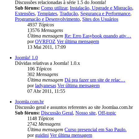
Discussões relacionadas à série 1.5 do Joomla!
Sub fóruns:
Como utilizar
,
Instalação, Upgrade e Migração
,
Extensões
,
Templates
,
Tradução
,
Segurança e Performance
,
Programação e Desenvolvimento
,
Sites dos Usuários
4937
Tópicos
13576
Mensagens
Última mensagem
Re: Erro Easybook quando ativ…
por
OVRFOZ
Ver última mensagem
13 Mai 2011, 17:09
Joomla! 1.0
Dúvidas relativas a Joomla! 1.0.x
106
Tópicos
302
Mensagens
Última mensagem
Dá pra fazer um site de relac…
por
ladyanesas
Ver última mensagem
07 Abr 2011, 11:55
Joomla.com.br
Discussão geral e assuntos referentes ao site Joomlaa.com.br
Sub fóruns:
Discussão Geral
,
Nosso site
,
Off-topic
1148
Tópicos
2742
Mensagens
Última mensagem
Curso presencial em Sao Paulo.
por
guidini
Ver última mensagem