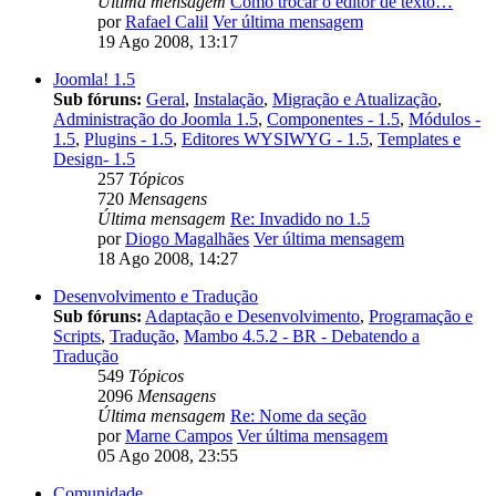
Última mensagem
Como trocar o editor de texto…
por
Rafael Calil
Ver última mensagem
19 Ago 2008, 13:17
Joomla! 1.5
Sub fóruns:
Geral
,
Instalação
,
Migração e Atualização
,
Administração do Joomla 1.5
,
Componentes - 1.5
,
Módulos -
1.5
,
Plugins - 1.5
,
Editores WYSIWYG - 1.5
,
Templates e
Design- 1.5
257
Tópicos
720
Mensagens
Última mensagem
Re: Invadido no 1.5
por
Diogo Magalhães
Ver última mensagem
18 Ago 2008, 14:27
Desenvolvimento e Tradução
Sub fóruns:
Adaptação e Desenvolvimento
,
Programação e
Scripts
,
Tradução
,
Mambo 4.5.2 - BR - Debatendo a
Tradução
549
Tópicos
2096
Mensagens
Última mensagem
Re: Nome da seção
por
Marne Campos
Ver última mensagem
05 Ago 2008, 23:55
Comunidade