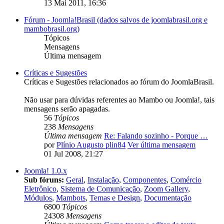
13 Mai 2011, 16:36
Fórum - Joomla!Brasil (dados salvos de joomlabrasil.org e
mambobrasil.org)
Tópicos
Mensagens
Última mensagem
Críticas e Sugestões
Críticas e Sugestões relacionados ao fórum do JoomlaBrasil.
Não usar para dúvidas referentes ao Mambo ou Joomla!, tais
mensagens serão apagadas.
56
Tópicos
238
Mensagens
Última mensagem
Re: Falando sozinho - Porque …
por
Plínio Augusto plin84
Ver última mensagem
01 Jul 2008, 21:27
Joomla! 1.0.x
Sub fóruns:
Geral
,
Instalação
,
Componentes
,
Comércio
Eletrônico
,
Sistema de Comunicação
,
Zoom Gallery
,
Módulos
,
Mambots
,
Temas e Design
,
Documentação
6800
Tópicos
24308
Mensagens