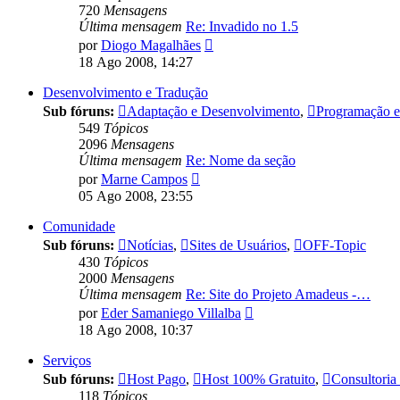
720
Mensagens
Última mensagem
Re: Invadido no 1.5
Ver
por
Diogo Magalhães
última
18 Ago 2008, 14:27
mensagem
Desenvolvimento e Tradução
Sub fóruns:
Adaptação e Desenvolvimento
,
Programação e 
549
Tópicos
2096
Mensagens
Última mensagem
Re: Nome da seção
Ver
por
Marne Campos
última
05 Ago 2008, 23:55
mensagem
Comunidade
Sub fóruns:
Notícias
,
Sites de Usuários
,
OFF-Topic
430
Tópicos
2000
Mensagens
Última mensagem
Re: Site do Projeto Amadeus -…
Ver
por
Eder Samaniego Villalba
última
18 Ago 2008, 10:37
mensagem
Serviços
Sub fóruns:
Host Pago
,
Host 100% Gratuito
,
Consultoria
118
Tópicos