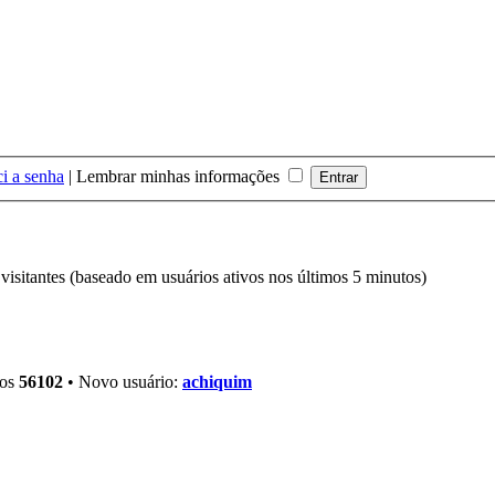
i a senha
|
Lembrar minhas informações
8 visitantes (baseado em usuários ativos nos últimos 5 minutos)
ros
56102
• Novo usuário:
achiquim