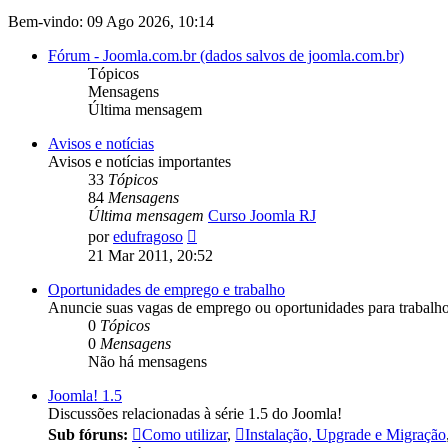
Bem-vindo: 09 Ago 2026, 10:14
Fórum - Joomla.com.br (dados salvos de joomla.com.br)
Tópicos
Mensagens
Última mensagem
Avisos e notícias
Avisos e notícias importantes
33
Tópicos
84
Mensagens
Última mensagem
Curso Joomla RJ
Ver
por
edufragoso
última
21 Mar 2011, 20:52
mensagem
Oportunidades de emprego e trabalho
Anuncie suas vagas de emprego ou oportunidades para trabal
0
Tópicos
0
Mensagens
Não há mensagens
Joomla! 1.5
Discussões relacionadas à série 1.5 do Joomla!
Sub fóruns:
Como utilizar
,
Instalação, Upgrade e Migração