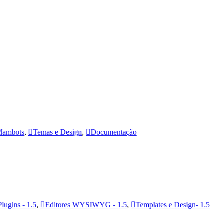
ambots
,
Temas e Design
,
Documentação
Plugins - 1.5
,
Editores WYSIWYG - 1.5
,
Templates e Design- 1.5