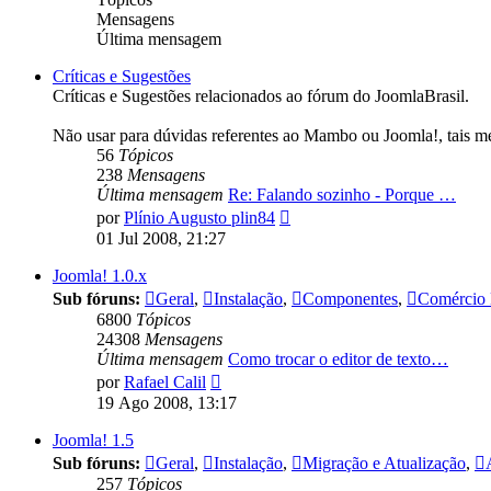
Mensagens
Última mensagem
Críticas e Sugestões
Críticas e Sugestões relacionados ao fórum do JoomlaBrasil.
Não usar para dúvidas referentes ao Mambo ou Joomla!, tais m
56
Tópicos
238
Mensagens
Última mensagem
Re: Falando sozinho - Porque …
Ver
por
Plínio Augusto plin84
última
01 Jul 2008, 21:27
mensagem
Joomla! 1.0.x
Sub fóruns:
Geral
,
Instalação
,
Componentes
,
Comércio 
6800
Tópicos
24308
Mensagens
Última mensagem
Como trocar o editor de texto…
Ver
por
Rafael Calil
última
19 Ago 2008, 13:17
mensagem
Joomla! 1.5
Sub fóruns:
Geral
,
Instalação
,
Migração e Atualização
,
257
Tópicos