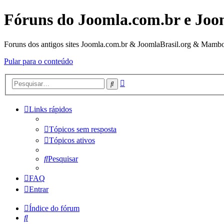
Fóruns do Joomla.com.br e Joo
Foruns dos antigos sites Joomla.com.br & JoomlaBrasil.org & Mambo
Pular para o conteúdo
Pesquisa
Pesquisar
avançada
Links rápidos
Tópicos sem resposta
Tópicos ativos
Pesquisar
FAQ
Entrar
Índice do fórum
Pesquisar