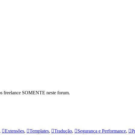
hos freelance SOMENTE neste forum.
,
Extensões
,
Templates
,
Tradução
,
Segurança e Performance
,
P