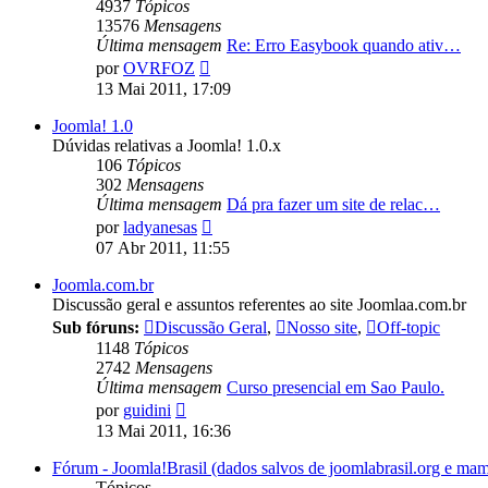
4937
Tópicos
13576
Mensagens
Última mensagem
Re: Erro Easybook quando ativ…
Ver
por
OVRFOZ
última
13 Mai 2011, 17:09
mensagem
Joomla! 1.0
Dúvidas relativas a Joomla! 1.0.x
106
Tópicos
302
Mensagens
Última mensagem
Dá pra fazer um site de relac…
Ver
por
ladyanesas
última
07 Abr 2011, 11:55
mensagem
Joomla.com.br
Discussão geral e assuntos referentes ao site Joomlaa.com.br
Sub fóruns:
Discussão Geral
,
Nosso site
,
Off-topic
1148
Tópicos
2742
Mensagens
Última mensagem
Curso presencial em Sao Paulo.
Ver
por
guidini
última
13 Mai 2011, 16:36
mensagem
Fórum - Joomla!Brasil (dados salvos de joomlabrasil.org e mam
Tópicos