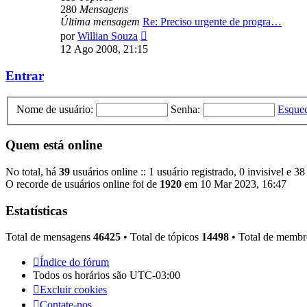
280
Mensagens
Última mensagem
Re: Preciso urgente de progra…
Ver
por
Willian Souza
última
12 Ago 2008, 21:15
mensagem
Entrar
Nome de usuário:
Senha:
Esquec
Quem está online
No total, há
39
usuários online :: 1 usuário registrado, 0 invisivel e 3
O recorde de usuários online foi de
1920
em 10 Mar 2023, 16:47
Estatísticas
Total de mensagens
46425
• Total de tópicos
14498
• Total de memb
Índice do fórum
Todos os horários são
UTC-03:00
Excluir cookies
Contate-nos