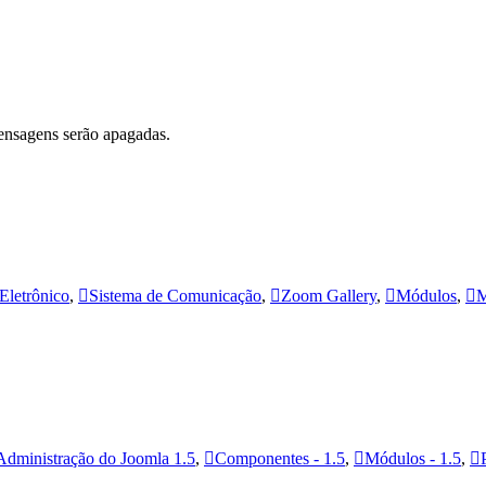
ensagens serão apagadas.
Eletrônico
,
Sistema de Comunicação
,
Zoom Gallery
,
Módulos
,
M
Administração do Joomla 1.5
,
Componentes - 1.5
,
Módulos - 1.5
,