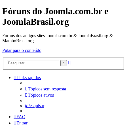
Fóruns do Joomla.com.br e
JoomlaBrasil.org
Foruns dos antigos sites Joomla.com.br & JoomlaBrasil.org &
MamboBrasil.org
Pular para o conteúdo
Pesquisa
Pesquisar
avançada
Links rápidos
Tópicos sem resposta
Tópicos ativos
Pesquisar
FAQ
Entrar