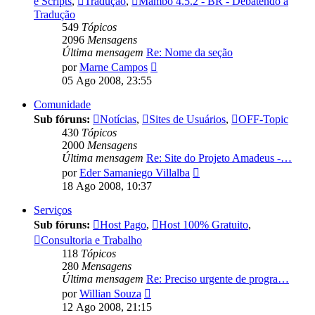
e Scripts
,
Tradução
,
Mambo 4.5.2 - BR - Debatendo a
Tradução
549
Tópicos
2096
Mensagens
Última mensagem
Re: Nome da seção
Ver
por
Marne Campos
última
05 Ago 2008, 23:55
mensagem
Comunidade
Sub fóruns:
Notícias
,
Sites de Usuários
,
OFF-Topic
430
Tópicos
2000
Mensagens
Última mensagem
Re: Site do Projeto Amadeus -…
Ver
por
Eder Samaniego Villalba
última
18 Ago 2008, 10:37
mensagem
Serviços
Sub fóruns:
Host Pago
,
Host 100% Gratuito
,
Consultoria e Trabalho
118
Tópicos
280
Mensagens
Última mensagem
Re: Preciso urgente de progra…
Ver
por
Willian Souza
última
12 Ago 2008, 21:15