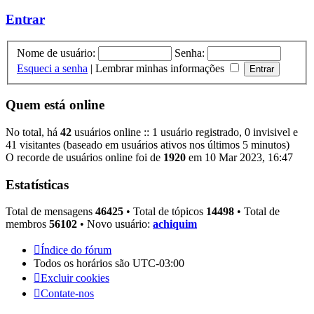
mensagem
Entrar
Nome de usuário:
Senha:
Esqueci a senha
|
Lembrar minhas informações
Quem está online
No total, há
42
usuários online :: 1 usuário registrado, 0 invisivel e
41 visitantes (baseado em usuários ativos nos últimos 5 minutos)
O recorde de usuários online foi de
1920
em 10 Mar 2023, 16:47
Estatísticas
Total de mensagens
46425
• Total de tópicos
14498
• Total de
membros
56102
• Novo usuário:
achiquim
Índice do fórum
Todos os horários são
UTC-03:00
Excluir cookies
Contate-nos