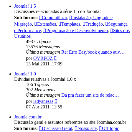
Joomla! 1.5
Discussões relacionadas à série 1.5 do Joomla!
Sub fóruns:
Como utilizar
,
Instalação, Upgrade e
Migração
,
Extensões
,
Templates
,
Tradução
,
Segurança
e Performance
,
Programação e Desenvolvimento
,
Sites dos
Usuários
4937
Tópicos
13576
Mensagens
Última mensagem
Re: Erro Easybook quando ativ…
Ver
por
OVRFOZ
última
13 Mai 2011, 17:09
mensagem
Joomla! 1.0
Dúvidas relativas a Joomla! 1.0.x
106
Tópicos
302
Mensagens
Última mensagem
Dá pra fazer um site de relac…
Ver
por
ladyanesas
última
07 Abr 2011, 11:55
mensagem
Joomla.com.br
Discussão geral e assuntos referentes ao site Joomlaa.com.br
Sub fóruns:
Discussão Geral
,
Nosso site
,
Off-topic