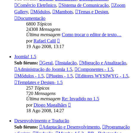
Comércio Eletrônico
,
Sistema de Comunicação
,
Zoom
Gallery
,
Módulos
,
Mambots
,
Temas e Design
,
Documentação
6800
Tópicos
24308
Mensagens
Última mensagem
Como trocar o editor de texto…
Ver
por
Rafael Calil
última
19 Ago 2008, 13:17
mensagem
Joomla! 1.5
Sub fóruns:
Geral
,
Instalação
,
Migração e Atualização
,
Administração do Joomla 1.5
,
Componentes - 1.5
,
Módulos - 1.5
,
Plugins - 1.5
,
Editores WYSIWYG - 1.5
,
Templates e Design- 1.5
257
Tópicos
720
Mensagens
Última mensagem
Re: Invadido no 1.5
Ver
por
Diogo Magalhães
última
18 Ago 2008, 14:27
mensagem
Desenvolvimento e Tradução
Sub fóruns:
Adaptação e Desenvolvimento
,
Programação