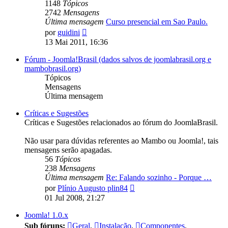
1148
Tópicos
2742
Mensagens
Última mensagem
Curso presencial em Sao Paulo.
Ver
por
guidini
última
13 Mai 2011, 16:36
mensagem
Fórum - Joomla!Brasil (dados salvos de joomlabrasil.org e
mambobrasil.org)
Tópicos
Mensagens
Última mensagem
Críticas e Sugestões
Críticas e Sugestões relacionados ao fórum do JoomlaBrasil.
Não usar para dúvidas referentes ao Mambo ou Joomla!, tais
mensagens serão apagadas.
56
Tópicos
238
Mensagens
Última mensagem
Re: Falando sozinho - Porque …
Ver
por
Plínio Augusto plin84
última
01 Jul 2008, 21:27
mensagem
Joomla! 1.0.x
Sub fóruns:
Geral
,
Instalação
,
Componentes
,