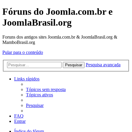
Fóruns do Joomla.com.br e
JoomlaBrasil.org
Foruns dos antigos sites Joomla.com.br & JoomlaBrasil.org &
MamboBrasil.org
Pular para o conteúdo
Pesquisa avançada
Pesquisar
Links rápidos
Tópicos sem resposta
Tópicos ativos
Pesquisar
FAQ
Entrar
Índice do fórum