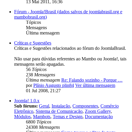
13 Mai 2011, 16:36
Fórum - Joomla!Brasil (dados salvos de joomlabrasil.org e
mambobrasil.org)
Tópicos
Mensagens
Última mensagem
Críticas e Sugestões
Críticas e Sugestões relacionados ao fórum do JoomlaBrasil.
Não usar para dúvidas referentes ao Mambo ou Joomla!, tais
mensagens serão apagadas.
56
Tópicos
238
Mensagens
Última mensagem
Re: Falando sozinho - Porque …
por
Plínio Augusto plin84
Ver última mensagem
01 Jul 2008, 21:27
Joomla! 1.0.x
Sub fóruns:
Geral
,
Instalação
,
Componentes
,
Comércio
Eletrônico
,
Sistema de Comunicação
,
Zoom Gallery
,
Módulos
,
Mambots
,
Temas e Design
,
Documentação
6800
Tópicos
24308
Mensagens