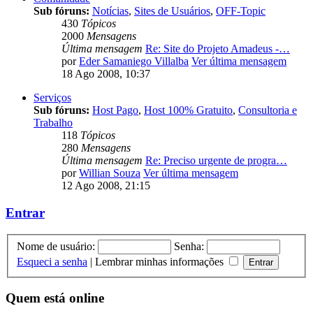
Sub fóruns:
Notícias
,
Sites de Usuários
,
OFF-Topic
430
Tópicos
2000
Mensagens
Última mensagem
Re: Site do Projeto Amadeus -…
por
Eder Samaniego Villalba
Ver última mensagem
18 Ago 2008, 10:37
Serviços
Sub fóruns:
Host Pago
,
Host 100% Gratuito
,
Consultoria e
Trabalho
118
Tópicos
280
Mensagens
Última mensagem
Re: Preciso urgente de progra…
por
Willian Souza
Ver última mensagem
12 Ago 2008, 21:15
Entrar
Nome de usuário:
Senha:
Esqueci a senha
|
Lembrar minhas informações
Quem está online