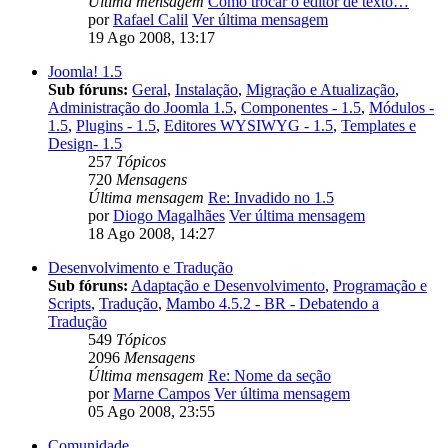
Última mensagem
Como trocar o editor de texto…
por
Rafael Calil
Ver última mensagem
19 Ago 2008, 13:17
Joomla! 1.5
Sub fóruns:
Geral
,
Instalação
,
Migração e Atualização
,
Administração do Joomla 1.5
,
Componentes - 1.5
,
Módulos -
1.5
,
Plugins - 1.5
,
Editores WYSIWYG - 1.5
,
Templates e
Design- 1.5
257
Tópicos
720
Mensagens
Última mensagem
Re: Invadido no 1.5
por
Diogo Magalhães
Ver última mensagem
18 Ago 2008, 14:27
Desenvolvimento e Tradução
Sub fóruns:
Adaptação e Desenvolvimento
,
Programação e
Scripts
,
Tradução
,
Mambo 4.5.2 - BR - Debatendo a
Tradução
549
Tópicos
2096
Mensagens
Última mensagem
Re: Nome da seção
por
Marne Campos
Ver última mensagem
05 Ago 2008, 23:55
Comunidade