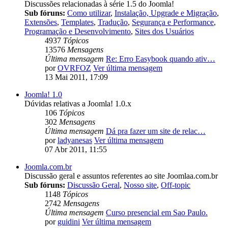
Discussões relacionadas à série 1.5 do Joomla!
Sub fóruns:
Como utilizar
,
Instalação, Upgrade e Migração
,
Extensões
,
Templates
,
Tradução
,
Segurança e Performance
,
Programação e Desenvolvimento
,
Sites dos Usuários
4937
Tópicos
13576
Mensagens
Última mensagem
Re: Erro Easybook quando ativ…
por
OVRFOZ
Ver última mensagem
13 Mai 2011, 17:09
Joomla! 1.0
Dúvidas relativas a Joomla! 1.0.x
106
Tópicos
302
Mensagens
Última mensagem
Dá pra fazer um site de relac…
por
ladyanesas
Ver última mensagem
07 Abr 2011, 11:55
Joomla.com.br
Discussão geral e assuntos referentes ao site Joomlaa.com.br
Sub fóruns:
Discussão Geral
,
Nosso site
,
Off-topic
1148
Tópicos
2742
Mensagens
Última mensagem
Curso presencial em Sao Paulo.
por
guidini
Ver última mensagem