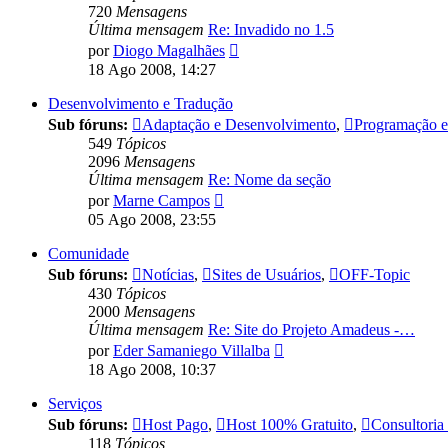
720
Mensagens
Última mensagem
Re: Invadido no 1.5
Ver
por
Diogo Magalhães
última
18 Ago 2008, 14:27
mensagem
Desenvolvimento e Tradução
Sub fóruns:
Adaptação e Desenvolvimento
,
Programação e 
549
Tópicos
2096
Mensagens
Última mensagem
Re: Nome da seção
Ver
por
Marne Campos
última
05 Ago 2008, 23:55
mensagem
Comunidade
Sub fóruns:
Notícias
,
Sites de Usuários
,
OFF-Topic
430
Tópicos
2000
Mensagens
Última mensagem
Re: Site do Projeto Amadeus -…
Ver
por
Eder Samaniego Villalba
última
18 Ago 2008, 10:37
mensagem
Serviços
Sub fóruns:
Host Pago
,
Host 100% Gratuito
,
Consultoria
118
Tópicos