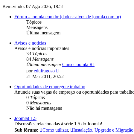
Bem-vindo: 07 Ago 2026, 18:51
Fórum - Joomla.com.br (dados salvos de joomla.com.br)
Tópicos
Mensagens
Última mensagem
Avisos e notícias
Avisos e notícias importantes
33
Tópicos
84
Mensagens
Última mensagem
Curso Joomla RJ
Ver
por
edufragoso
última
21 Mar 2011, 20:52
mensagem
Oportunidades de emprego e trabalho
Anuncie suas vagas de emprego ou oportunidades para trabal
0
Tópicos
0
Mensagens
Não há mensagens
Joomla! 1.5
Discussões relacionadas à série 1.5 do Joomla!
Sub fóruns:
Como utilizar
,
Instalação, Upgrade e Migração