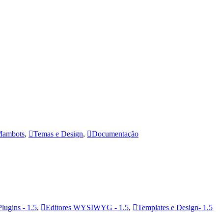
ambots
,
Temas e Design
,
Documentação
Plugins - 1.5
,
Editores WYSIWYG - 1.5
,
Templates e Design- 1.5