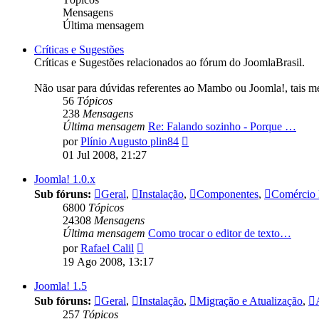
Mensagens
Última mensagem
Críticas e Sugestões
Críticas e Sugestões relacionados ao fórum do JoomlaBrasil.
Não usar para dúvidas referentes ao Mambo ou Joomla!, tais m
56
Tópicos
238
Mensagens
Última mensagem
Re: Falando sozinho - Porque …
Ver
por
Plínio Augusto plin84
última
01 Jul 2008, 21:27
mensagem
Joomla! 1.0.x
Sub fóruns:
Geral
,
Instalação
,
Componentes
,
Comércio 
6800
Tópicos
24308
Mensagens
Última mensagem
Como trocar o editor de texto…
Ver
por
Rafael Calil
última
19 Ago 2008, 13:17
mensagem
Joomla! 1.5
Sub fóruns:
Geral
,
Instalação
,
Migração e Atualização
,
257
Tópicos