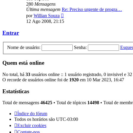
280
Mensagens
Última mensagem
Re: Preciso urgente de progra…
Ver
por
Willian Souza
última
12 Ago 2008, 21:15
mensagem
Entrar
Nome de usuário:
Senha:
Esquec
Quem está online
No total, há
33
usuários online :: 1 usuário registrado, 0 invisivel e 3
O recorde de usuários online foi de
1920
em 10 Mar 2023, 16:47
Estatísticas
Total de mensagens
46425
• Total de tópicos
14498
• Total de memb
Índice do fórum
Todos os horários são
UTC-03:00
Excluir cookies
Contate-nos