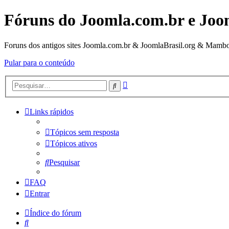
Fóruns do Joomla.com.br e Joo
Foruns dos antigos sites Joomla.com.br & JoomlaBrasil.org & Mambo
Pular para o conteúdo
Pesquisa
Pesquisar
avançada
Links rápidos
Tópicos sem resposta
Tópicos ativos
Pesquisar
FAQ
Entrar
Índice do fórum
Pesquisar