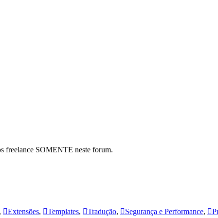
hos freelance SOMENTE neste forum.
,
Extensões
,
Templates
,
Tradução
,
Segurança e Performance
,
P