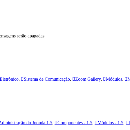
ensagens serão apagadas.
Eletrônico
,
Sistema de Comunicação
,
Zoom Gallery
,
Módulos
,
M
Administração do Joomla 1.5
,
Componentes - 1.5
,
Módulos - 1.5
,