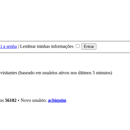
i a senha
|
Lembrar minhas informações
2 visitantes (baseado em usuários ativos nos últimos 5 minutos)
ros
56102
• Novo usuário:
achiquim