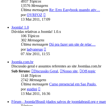
4937
Tópicos
13576
Mensagens
Última mensagem
Re: Erro Easybook quando ativ…
Ver
por
OVRFOZ
última
13 Mai 2011, 17:09
mensagem
Joomla! 1.0
Dúvidas relativas a Joomla! 1.0.x
106
Tópicos
302
Mensagens
Última mensagem
Dá pra fazer um site de relac…
Ver
por
ladyanesas
última
07 Abr 2011, 11:55
mensagem
Joomla.com.br
Discussão geral e assuntos referentes ao site Joomlaa.com.br
Sub fóruns:
Discussão Geral
,
Nosso site
,
Off-topic
1148
Tópicos
2742
Mensagens
Última mensagem
Curso presencial em Sao Paulo.
Ver
por
guidini
última
13 Mai 2011, 16:36
mensagem
Fórum - Joomla!Brasil (dados salvos de joomlabrasil.org e mam
Tópicos