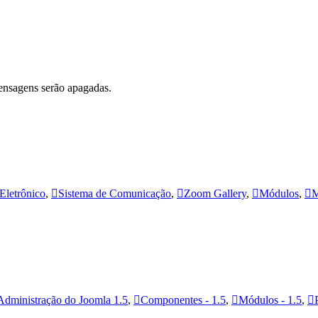
ensagens serão apagadas.
Eletrônico
,
Sistema de Comunicação
,
Zoom Gallery
,
Módulos
,
M
Administração do Joomla 1.5
,
Componentes - 1.5
,
Módulos - 1.5
,