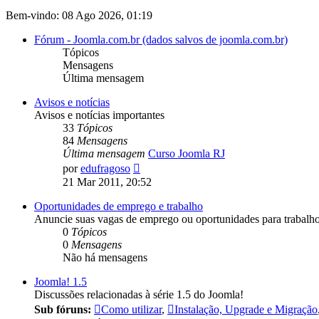
Bem-vindo: 08 Ago 2026, 01:19
Fórum - Joomla.com.br (dados salvos de joomla.com.br)
Tópicos
Mensagens
Última mensagem
Avisos e notícias
Avisos e notícias importantes
33
Tópicos
84
Mensagens
Última mensagem
Curso Joomla RJ
Ver
por
edufragoso
última
21 Mar 2011, 20:52
mensagem
Oportunidades de emprego e trabalho
Anuncie suas vagas de emprego ou oportunidades para trabal
0
Tópicos
0
Mensagens
Não há mensagens
Joomla! 1.5
Discussões relacionadas à série 1.5 do Joomla!
Sub fóruns:
Como utilizar
,
Instalação, Upgrade e Migração