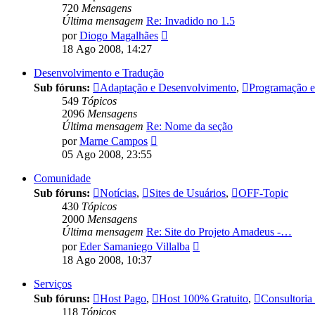
720
Mensagens
Última mensagem
Re: Invadido no 1.5
Ver
por
Diogo Magalhães
última
18 Ago 2008, 14:27
mensagem
Desenvolvimento e Tradução
Sub fóruns:
Adaptação e Desenvolvimento
,
Programação e 
549
Tópicos
2096
Mensagens
Última mensagem
Re: Nome da seção
Ver
por
Marne Campos
última
05 Ago 2008, 23:55
mensagem
Comunidade
Sub fóruns:
Notícias
,
Sites de Usuários
,
OFF-Topic
430
Tópicos
2000
Mensagens
Última mensagem
Re: Site do Projeto Amadeus -…
Ver
por
Eder Samaniego Villalba
última
18 Ago 2008, 10:37
mensagem
Serviços
Sub fóruns:
Host Pago
,
Host 100% Gratuito
,
Consultoria
118
Tópicos