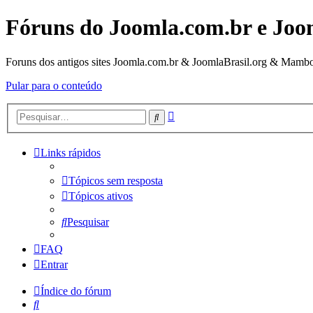
Fóruns do Joomla.com.br e Joo
Foruns dos antigos sites Joomla.com.br & JoomlaBrasil.org & Mambo
Pular para o conteúdo
Pesquisa
Pesquisar
avançada
Links rápidos
Tópicos sem resposta
Tópicos ativos
Pesquisar
FAQ
Entrar
Índice do fórum
Pesquisar