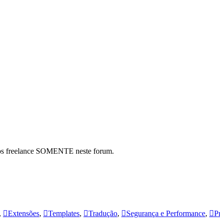
hos freelance SOMENTE neste forum.
,
Extensões
,
Templates
,
Tradução
,
Segurança e Performance
,
P