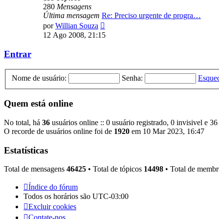
280
Mensagens
Última mensagem
Re: Preciso urgente de progra…
Ver
por
Willian Souza
última
12 Ago 2008, 21:15
mensagem
Entrar
Nome de usuário:
Senha:
Esquec
Quem está online
No total, há
36
usuários online :: 0 usuário registrado, 0 invisivel e 3
O recorde de usuários online foi de
1920
em 10 Mar 2023, 16:47
Estatísticas
Total de mensagens
46425
• Total de tópicos
14498
• Total de memb
Índice do fórum
Todos os horários são
UTC-03:00
Excluir cookies
Contate-nos