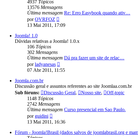
4937
Tópicos
13576
Mensagens
Última mensagem
Re: Erro Easybook quando ativ…
Ver
por
OVRFOZ
última
13 Mai 2011, 17:09
mensagem
Joomla! 1.0
Dúvidas relativas a Joomla! 1.0.x
106
Tópicos
302
Mensagens
Última mensagem
Dá pra fazer um site de relac…
Ver
por
ladyanesas
última
07 Abr 2011, 11:55
mensagem
Joomla.com.br
Discussão geral e assuntos referentes ao site Joomlaa.com.br
Sub fóruns:
Discussão Geral
,
Nosso site
,
Off-topic
1148
Tópicos
2742
Mensagens
Última mensagem
Curso presencial em Sao Paulo.
Ver
por
guidini
última
13 Mai 2011, 16:36
mensagem
Fórum - Joomla!Brasil (dados salvos de joomlabrasil.org e mam
Tópicos