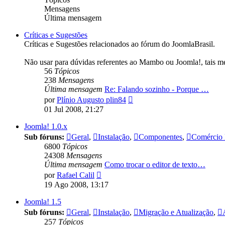
Mensagens
Última mensagem
Críticas e Sugestões
Críticas e Sugestões relacionados ao fórum do JoomlaBrasil.
Não usar para dúvidas referentes ao Mambo ou Joomla!, tais m
56
Tópicos
238
Mensagens
Última mensagem
Re: Falando sozinho - Porque …
Ver
por
Plínio Augusto plin84
última
01 Jul 2008, 21:27
mensagem
Joomla! 1.0.x
Sub fóruns:
Geral
,
Instalação
,
Componentes
,
Comércio 
6800
Tópicos
24308
Mensagens
Última mensagem
Como trocar o editor de texto…
Ver
por
Rafael Calil
última
19 Ago 2008, 13:17
mensagem
Joomla! 1.5
Sub fóruns:
Geral
,
Instalação
,
Migração e Atualização
,
257
Tópicos