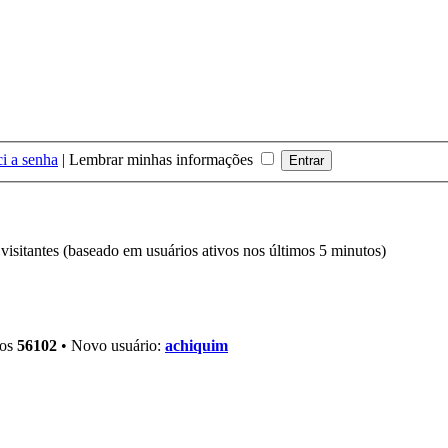
i a senha
|
Lembrar minhas informações
6 visitantes (baseado em usuários ativos nos últimos 5 minutos)
ros
56102
• Novo usuário:
achiquim