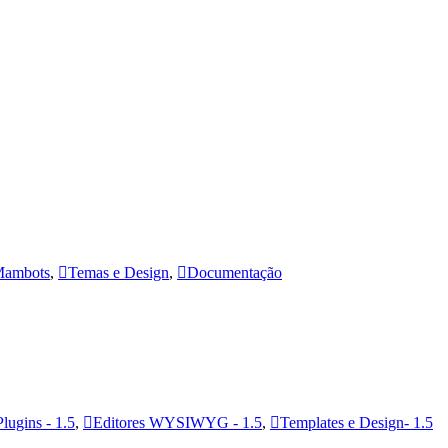
ambots
,
Temas e Design
,
Documentação
Plugins - 1.5
,
Editores WYSIWYG - 1.5
,
Templates e Design- 1.5