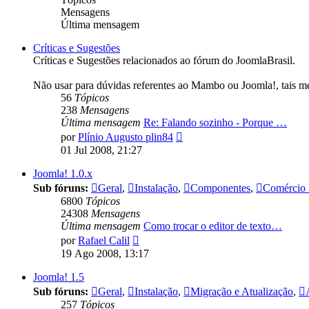
Mensagens
Última mensagem
Críticas e Sugestões
Críticas e Sugestões relacionados ao fórum do JoomlaBrasil.
Não usar para dúvidas referentes ao Mambo ou Joomla!, tais m
56
Tópicos
238
Mensagens
Última mensagem
Re: Falando sozinho - Porque …
Ver
por
Plínio Augusto plin84
última
01 Jul 2008, 21:27
mensagem
Joomla! 1.0.x
Sub fóruns:
Geral
,
Instalação
,
Componentes
,
Comércio 
6800
Tópicos
24308
Mensagens
Última mensagem
Como trocar o editor de texto…
Ver
por
Rafael Calil
última
19 Ago 2008, 13:17
mensagem
Joomla! 1.5
Sub fóruns:
Geral
,
Instalação
,
Migração e Atualização
,
257
Tópicos