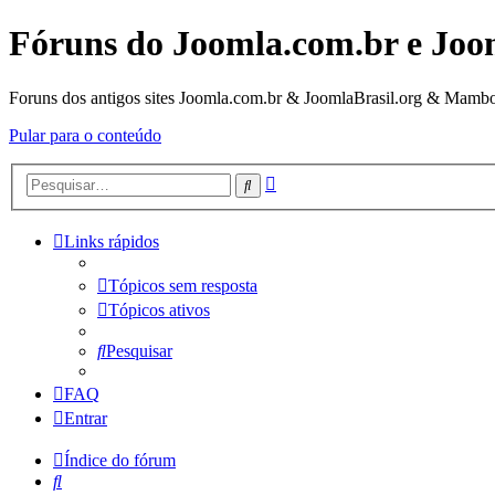
Fóruns do Joomla.com.br e Joo
Foruns dos antigos sites Joomla.com.br & JoomlaBrasil.org & Mambo
Pular para o conteúdo
Pesquisa
Pesquisar
avançada
Links rápidos
Tópicos sem resposta
Tópicos ativos
Pesquisar
FAQ
Entrar
Índice do fórum
Pesquisar