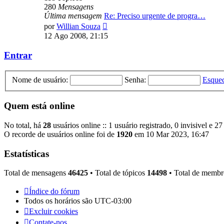
280
Mensagens
Última mensagem
Re: Preciso urgente de progra…
Ver
por
Willian Souza
última
12 Ago 2008, 21:15
mensagem
Entrar
Nome de usuário:
Senha:
Esquec
Quem está online
No total, há
28
usuários online :: 1 usuário registrado, 0 invisivel e 2
O recorde de usuários online foi de
1920
em 10 Mar 2023, 16:47
Estatísticas
Total de mensagens
46425
• Total de tópicos
14498
• Total de memb
Índice do fórum
Todos os horários são
UTC-03:00
Excluir cookies
Contate-nos