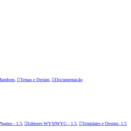
ambots
,
Temas e Design
,
Documentação
Plugins - 1.5
,
Editores WYSIWYG - 1.5
,
Templates e Design- 1.5