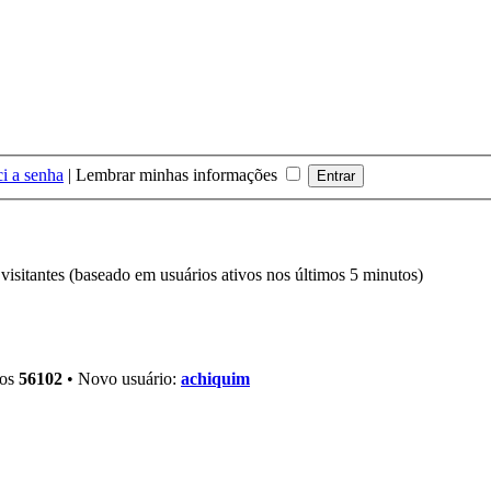
i a senha
|
Lembrar minhas informações
7 visitantes (baseado em usuários ativos nos últimos 5 minutos)
ros
56102
• Novo usuário:
achiquim