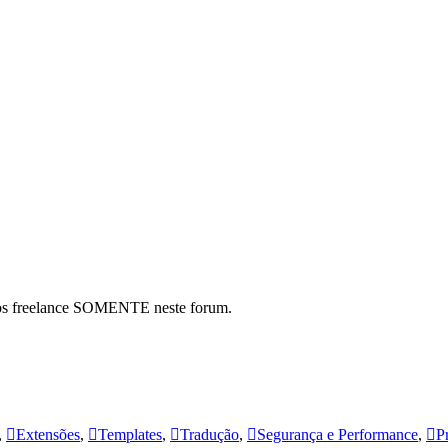
hos freelance SOMENTE neste forum.
,
Extensões
,
Templates
,
Tradução
,
Segurança e Performance
,
P