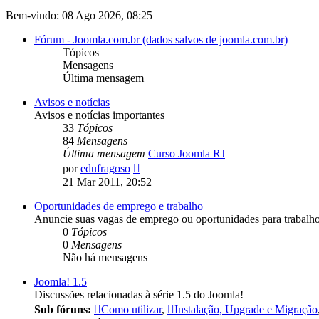
Bem-vindo: 08 Ago 2026, 08:25
Fórum - Joomla.com.br (dados salvos de joomla.com.br)
Tópicos
Mensagens
Última mensagem
Avisos e notícias
Avisos e notícias importantes
33
Tópicos
84
Mensagens
Última mensagem
Curso Joomla RJ
Ver
por
edufragoso
última
21 Mar 2011, 20:52
mensagem
Oportunidades de emprego e trabalho
Anuncie suas vagas de emprego ou oportunidades para trabal
0
Tópicos
0
Mensagens
Não há mensagens
Joomla! 1.5
Discussões relacionadas à série 1.5 do Joomla!
Sub fóruns:
Como utilizar
,
Instalação, Upgrade e Migração