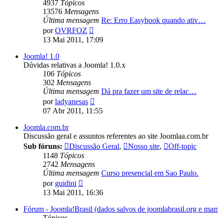
4937
Tópicos
13576
Mensagens
Última mensagem
Re: Erro Easybook quando ativ…
Ver
por
OVRFOZ
última
13 Mai 2011, 17:09
mensagem
Joomla! 1.0
Dúvidas relativas a Joomla! 1.0.x
106
Tópicos
302
Mensagens
Última mensagem
Dá pra fazer um site de relac…
Ver
por
ladyanesas
última
07 Abr 2011, 11:55
mensagem
Joomla.com.br
Discussão geral e assuntos referentes ao site Joomlaa.com.br
Sub fóruns:
Discussão Geral
,
Nosso site
,
Off-topic
1148
Tópicos
2742
Mensagens
Última mensagem
Curso presencial em Sao Paulo.
Ver
por
guidini
última
13 Mai 2011, 16:36
mensagem
Fórum - Joomla!Brasil (dados salvos de joomlabrasil.org e mam
Tópicos