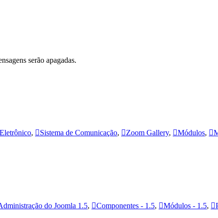
ensagens serão apagadas.
Eletrônico
,
Sistema de Comunicação
,
Zoom Gallery
,
Módulos
,
M
Administração do Joomla 1.5
,
Componentes - 1.5
,
Módulos - 1.5
,