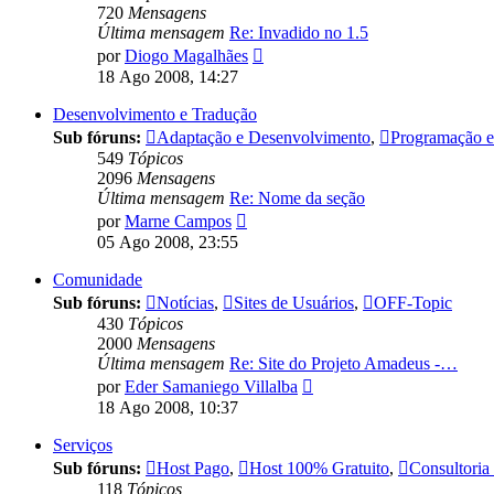
720
Mensagens
Última mensagem
Re: Invadido no 1.5
Ver
por
Diogo Magalhães
última
18 Ago 2008, 14:27
mensagem
Desenvolvimento e Tradução
Sub fóruns:
Adaptação e Desenvolvimento
,
Programação e 
549
Tópicos
2096
Mensagens
Última mensagem
Re: Nome da seção
Ver
por
Marne Campos
última
05 Ago 2008, 23:55
mensagem
Comunidade
Sub fóruns:
Notícias
,
Sites de Usuários
,
OFF-Topic
430
Tópicos
2000
Mensagens
Última mensagem
Re: Site do Projeto Amadeus -…
Ver
por
Eder Samaniego Villalba
última
18 Ago 2008, 10:37
mensagem
Serviços
Sub fóruns:
Host Pago
,
Host 100% Gratuito
,
Consultoria
118
Tópicos