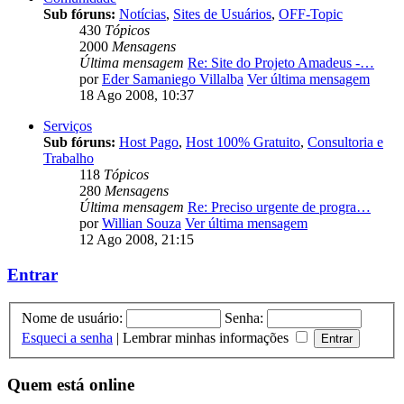
Sub fóruns:
Notícias
,
Sites de Usuários
,
OFF-Topic
430
Tópicos
2000
Mensagens
Última mensagem
Re: Site do Projeto Amadeus -…
por
Eder Samaniego Villalba
Ver última mensagem
18 Ago 2008, 10:37
Serviços
Sub fóruns:
Host Pago
,
Host 100% Gratuito
,
Consultoria e
Trabalho
118
Tópicos
280
Mensagens
Última mensagem
Re: Preciso urgente de progra…
por
Willian Souza
Ver última mensagem
12 Ago 2008, 21:15
Entrar
Nome de usuário:
Senha:
Esqueci a senha
|
Lembrar minhas informações
Quem está online