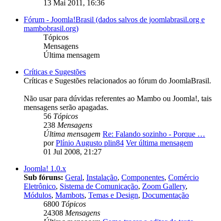
13 Mai 2011, 16:36
Fórum - Joomla!Brasil (dados salvos de joomlabrasil.org e
mambobrasil.org)
Tópicos
Mensagens
Última mensagem
Críticas e Sugestões
Críticas e Sugestões relacionados ao fórum do JoomlaBrasil.
Não usar para dúvidas referentes ao Mambo ou Joomla!, tais
mensagens serão apagadas.
56
Tópicos
238
Mensagens
Última mensagem
Re: Falando sozinho - Porque …
por
Plínio Augusto plin84
Ver última mensagem
01 Jul 2008, 21:27
Joomla! 1.0.x
Sub fóruns:
Geral
,
Instalação
,
Componentes
,
Comércio
Eletrônico
,
Sistema de Comunicação
,
Zoom Gallery
,
Módulos
,
Mambots
,
Temas e Design
,
Documentação
6800
Tópicos
24308
Mensagens