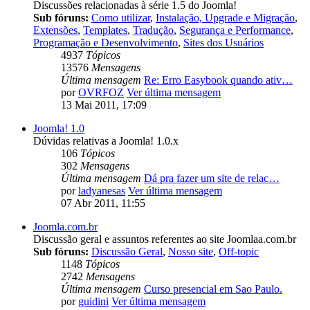
Discussões relacionadas à série 1.5 do Joomla!
Sub fóruns:
Como utilizar
,
Instalação, Upgrade e Migração
,
Extensões
,
Templates
,
Tradução
,
Segurança e Performance
,
Programação e Desenvolvimento
,
Sites dos Usuários
4937
Tópicos
13576
Mensagens
Última mensagem
Re: Erro Easybook quando ativ…
por
OVRFOZ
Ver última mensagem
13 Mai 2011, 17:09
Joomla! 1.0
Dúvidas relativas a Joomla! 1.0.x
106
Tópicos
302
Mensagens
Última mensagem
Dá pra fazer um site de relac…
por
ladyanesas
Ver última mensagem
07 Abr 2011, 11:55
Joomla.com.br
Discussão geral e assuntos referentes ao site Joomlaa.com.br
Sub fóruns:
Discussão Geral
,
Nosso site
,
Off-topic
1148
Tópicos
2742
Mensagens
Última mensagem
Curso presencial em Sao Paulo.
por
guidini
Ver última mensagem