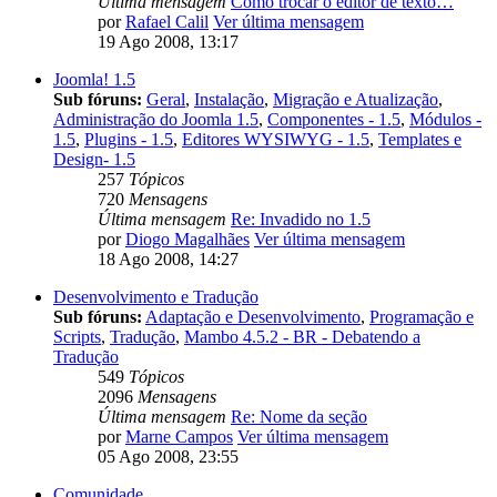
Última mensagem
Como trocar o editor de texto…
por
Rafael Calil
Ver última mensagem
19 Ago 2008, 13:17
Joomla! 1.5
Sub fóruns:
Geral
,
Instalação
,
Migração e Atualização
,
Administração do Joomla 1.5
,
Componentes - 1.5
,
Módulos -
1.5
,
Plugins - 1.5
,
Editores WYSIWYG - 1.5
,
Templates e
Design- 1.5
257
Tópicos
720
Mensagens
Última mensagem
Re: Invadido no 1.5
por
Diogo Magalhães
Ver última mensagem
18 Ago 2008, 14:27
Desenvolvimento e Tradução
Sub fóruns:
Adaptação e Desenvolvimento
,
Programação e
Scripts
,
Tradução
,
Mambo 4.5.2 - BR - Debatendo a
Tradução
549
Tópicos
2096
Mensagens
Última mensagem
Re: Nome da seção
por
Marne Campos
Ver última mensagem
05 Ago 2008, 23:55
Comunidade