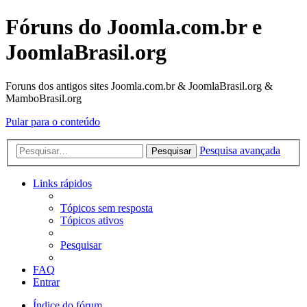
Fóruns do Joomla.com.br e
JoomlaBrasil.org
Foruns dos antigos sites Joomla.com.br & JoomlaBrasil.org &
MamboBrasil.org
Pular para o conteúdo
Pesquisa avançada
Pesquisar
Links rápidos
Tópicos sem resposta
Tópicos ativos
Pesquisar
FAQ
Entrar
Índice do fórum