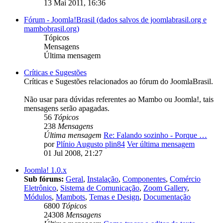
13 Mai 2011, 16:36
Fórum - Joomla!Brasil (dados salvos de joomlabrasil.org e
mambobrasil.org)
Tópicos
Mensagens
Última mensagem
Críticas e Sugestões
Críticas e Sugestões relacionados ao fórum do JoomlaBrasil.
Não usar para dúvidas referentes ao Mambo ou Joomla!, tais
mensagens serão apagadas.
56
Tópicos
238
Mensagens
Última mensagem
Re: Falando sozinho - Porque …
por
Plínio Augusto plin84
Ver última mensagem
01 Jul 2008, 21:27
Joomla! 1.0.x
Sub fóruns:
Geral
,
Instalação
,
Componentes
,
Comércio
Eletrônico
,
Sistema de Comunicação
,
Zoom Gallery
,
Módulos
,
Mambots
,
Temas e Design
,
Documentação
6800
Tópicos
24308
Mensagens