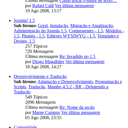
Última mensagem
Como trocar o editor de texto…
por
Rafael Calil
Ver última mensagem
19 Ago 2008, 13:17
Joomla! 1.5
Sub fóruns:
Geral
,
Instalação
,
Migração e Atualização
,
Administração do Joomla 1.5
,
Componentes - 1.5
,
Módulos -
1.5
,
Plugins - 1.5
,
Editores WYSIWYG - 1.5
,
Templates e
Design- 1.5
257
Tópicos
720
Mensagens
Última mensagem
Re: Invadido no 1.5
por
Diogo Magalhães
Ver última mensagem
18 Ago 2008, 14:27
Desenvolvimento e Tradução
Sub fóruns:
Adaptação e Desenvolvimento
,
Programação e
Scripts
,
Tradução
,
Mambo 4.5.2 - BR - Debatendo a
Tradução
549
Tópicos
2096
Mensagens
Última mensagem
Re: Nome da seção
por
Marne Campos
Ver última mensagem
05 Ago 2008, 23:55
Comunidade