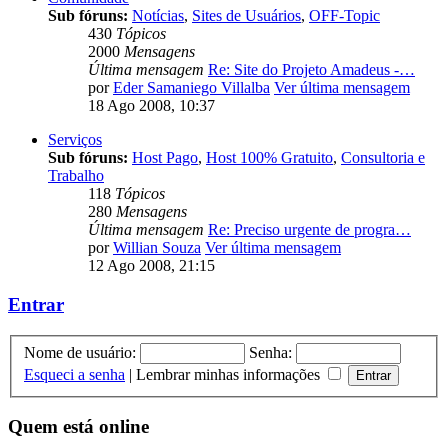
Sub fóruns:
Notícias
,
Sites de Usuários
,
OFF-Topic
430
Tópicos
2000
Mensagens
Última mensagem
Re: Site do Projeto Amadeus -…
por
Eder Samaniego Villalba
Ver última mensagem
18 Ago 2008, 10:37
Serviços
Sub fóruns:
Host Pago
,
Host 100% Gratuito
,
Consultoria e
Trabalho
118
Tópicos
280
Mensagens
Última mensagem
Re: Preciso urgente de progra…
por
Willian Souza
Ver última mensagem
12 Ago 2008, 21:15
Entrar
Nome de usuário:
Senha:
Esqueci a senha
|
Lembrar minhas informações
Quem está online