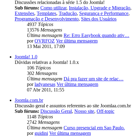
Discussões relacionadas à série 1.5 do Joomla!
Sub fóruns:
Como utilizar
,
Instalação, Upgrade e Migração
,
Extensões
,
Templates
,
Tradução
,
Segurança e Performance
,
Programação e Desenvolvimento
,
Sites dos Usuários
4937
Tópicos
13576
Mensagens
Última mensagem
Re: Erro Easybook quando ativ…
por
OVRFOZ
Ver última mensagem
13 Mai 2011, 17:09
Joomla! 1.0
Dúvidas relativas a Joomla! 1.0.x
106
Tópicos
302
Mensagens
Última mensagem
Dá pra fazer um site de relac…
por
ladyanesas
Ver última mensagem
07 Abr 2011, 11:55
Joomla.com.br
Discussão geral e assuntos referentes ao site Joomlaa.com.br
Sub fóruns:
Discussão Geral
,
Nosso site
,
Off-topic
1148
Tópicos
2742
Mensagens
Última mensagem
Curso presencial em Sao Paulo.
por
guidini
Ver última mensagem