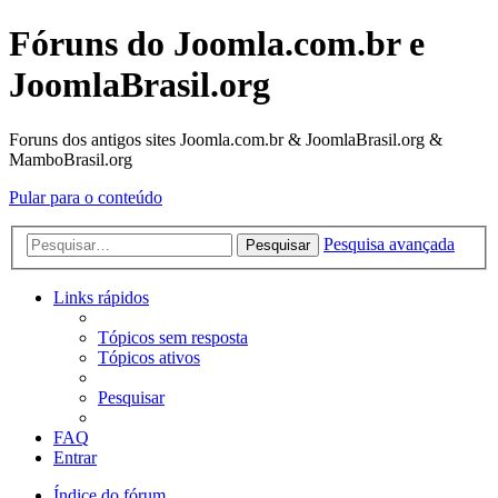
Fóruns do Joomla.com.br e
JoomlaBrasil.org
Foruns dos antigos sites Joomla.com.br & JoomlaBrasil.org &
MamboBrasil.org
Pular para o conteúdo
Pesquisa avançada
Pesquisar
Links rápidos
Tópicos sem resposta
Tópicos ativos
Pesquisar
FAQ
Entrar
Índice do fórum