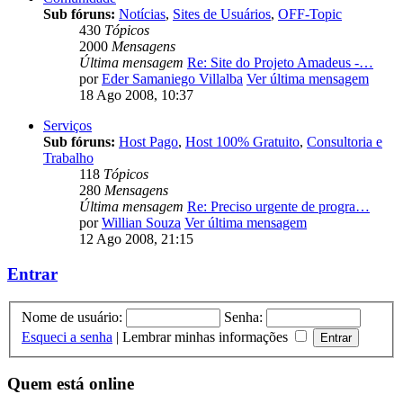
Sub fóruns:
Notícias
,
Sites de Usuários
,
OFF-Topic
430
Tópicos
2000
Mensagens
Última mensagem
Re: Site do Projeto Amadeus -…
por
Eder Samaniego Villalba
Ver última mensagem
18 Ago 2008, 10:37
Serviços
Sub fóruns:
Host Pago
,
Host 100% Gratuito
,
Consultoria e
Trabalho
118
Tópicos
280
Mensagens
Última mensagem
Re: Preciso urgente de progra…
por
Willian Souza
Ver última mensagem
12 Ago 2008, 21:15
Entrar
Nome de usuário:
Senha:
Esqueci a senha
|
Lembrar minhas informações
Quem está online