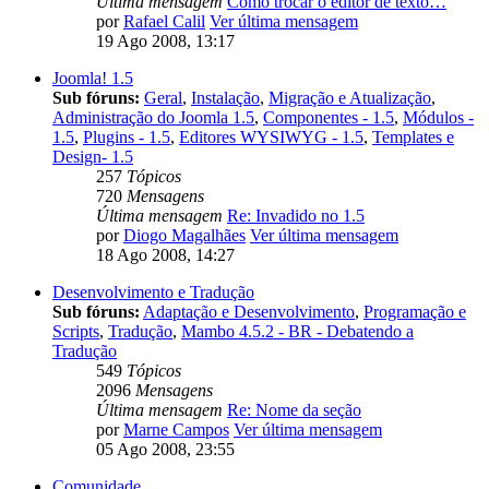
Última mensagem
Como trocar o editor de texto…
por
Rafael Calil
Ver última mensagem
19 Ago 2008, 13:17
Joomla! 1.5
Sub fóruns:
Geral
,
Instalação
,
Migração e Atualização
,
Administração do Joomla 1.5
,
Componentes - 1.5
,
Módulos -
1.5
,
Plugins - 1.5
,
Editores WYSIWYG - 1.5
,
Templates e
Design- 1.5
257
Tópicos
720
Mensagens
Última mensagem
Re: Invadido no 1.5
por
Diogo Magalhães
Ver última mensagem
18 Ago 2008, 14:27
Desenvolvimento e Tradução
Sub fóruns:
Adaptação e Desenvolvimento
,
Programação e
Scripts
,
Tradução
,
Mambo 4.5.2 - BR - Debatendo a
Tradução
549
Tópicos
2096
Mensagens
Última mensagem
Re: Nome da seção
por
Marne Campos
Ver última mensagem
05 Ago 2008, 23:55
Comunidade