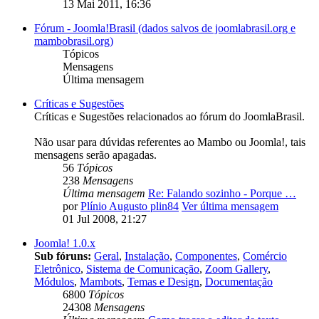
13 Mai 2011, 16:36
Fórum - Joomla!Brasil (dados salvos de joomlabrasil.org e
mambobrasil.org)
Tópicos
Mensagens
Última mensagem
Críticas e Sugestões
Críticas e Sugestões relacionados ao fórum do JoomlaBrasil.
Não usar para dúvidas referentes ao Mambo ou Joomla!, tais
mensagens serão apagadas.
56
Tópicos
238
Mensagens
Última mensagem
Re: Falando sozinho - Porque …
por
Plínio Augusto plin84
Ver última mensagem
01 Jul 2008, 21:27
Joomla! 1.0.x
Sub fóruns:
Geral
,
Instalação
,
Componentes
,
Comércio
Eletrônico
,
Sistema de Comunicação
,
Zoom Gallery
,
Módulos
,
Mambots
,
Temas e Design
,
Documentação
6800
Tópicos
24308
Mensagens