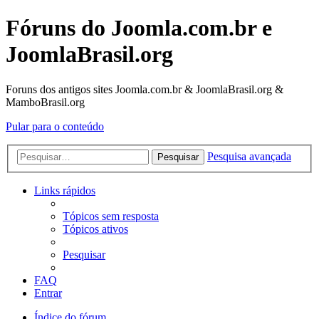
Fóruns do Joomla.com.br e
JoomlaBrasil.org
Foruns dos antigos sites Joomla.com.br & JoomlaBrasil.org &
MamboBrasil.org
Pular para o conteúdo
Pesquisa avançada
Pesquisar
Links rápidos
Tópicos sem resposta
Tópicos ativos
Pesquisar
FAQ
Entrar
Índice do fórum