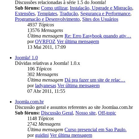
Discussões relacionadas à série 1.5 do Joomla!
Sub fóruns:
Como utilizar
,
Instalação, Upgrade e Migração
,
Extensões
,
Templates
,
Tradução
,
Segurança e Performance
,
Programação e Desenvolvimento
,
Sites dos Usuários
4937
Tópicos
13576
Mensagens
Última mensagem
Re: Erro Easybook quando ativ…
por
OVRFOZ
Ver última mensagem
13 Mai 2011, 17:09
Joomla! 1.0
Dúvidas relativas a Joomla! 1.0.x
106
Tópicos
302
Mensagens
Última mensagem
Dá pra fazer um site de relac…
por
ladyanesas
Ver última mensagem
07 Abr 2011, 11:55
Joomla.com.br
Discussão geral e assuntos referentes ao site Joomlaa.com.br
Sub fóruns:
Discussão Geral
,
Nosso site
,
Off-topic
1148
Tópicos
2742
Mensagens
Última mensagem
Curso presencial em Sao Paulo.
por
guidini
Ver última mensagem