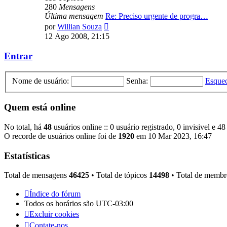
280
Mensagens
Última mensagem
Re: Preciso urgente de progra…
Ver
por
Willian Souza
última
12 Ago 2008, 21:15
mensagem
Entrar
Nome de usuário:
Senha:
Esquec
Quem está online
No total, há
48
usuários online :: 0 usuário registrado, 0 invisivel e 4
O recorde de usuários online foi de
1920
em 10 Mar 2023, 16:47
Estatísticas
Total de mensagens
46425
• Total de tópicos
14498
• Total de memb
Índice do fórum
Todos os horários são
UTC-03:00
Excluir cookies
Contate-nos