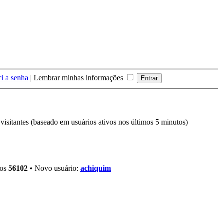
i a senha
|
Lembrar minhas informações
8 visitantes (baseado em usuários ativos nos últimos 5 minutos)
ros
56102
• Novo usuário:
achiquim