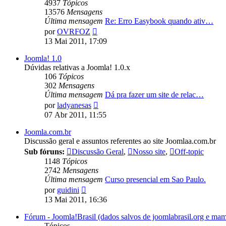
4937
Tópicos
13576
Mensagens
Última mensagem
Re: Erro Easybook quando ativ…
Ver
por
OVRFOZ
última
13 Mai 2011, 17:09
mensagem
Joomla! 1.0
Dúvidas relativas a Joomla! 1.0.x
106
Tópicos
302
Mensagens
Última mensagem
Dá pra fazer um site de relac…
Ver
por
ladyanesas
última
07 Abr 2011, 11:55
mensagem
Joomla.com.br
Discussão geral e assuntos referentes ao site Joomlaa.com.br
Sub fóruns:
Discussão Geral
,
Nosso site
,
Off-topic
1148
Tópicos
2742
Mensagens
Última mensagem
Curso presencial em Sao Paulo.
Ver
por
guidini
última
13 Mai 2011, 16:36
mensagem
Fórum - Joomla!Brasil (dados salvos de joomlabrasil.org e mam
Tópicos