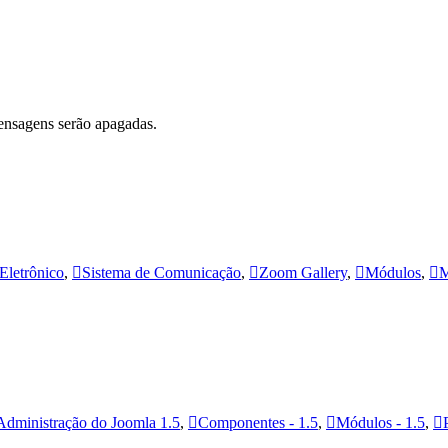
ensagens serão apagadas.
Eletrônico
,
Sistema de Comunicação
,
Zoom Gallery
,
Módulos
,
M
Administração do Joomla 1.5
,
Componentes - 1.5
,
Módulos - 1.5
,