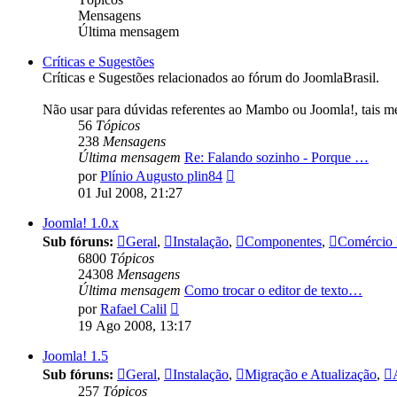
Mensagens
Última mensagem
Críticas e Sugestões
Críticas e Sugestões relacionados ao fórum do JoomlaBrasil.
Não usar para dúvidas referentes ao Mambo ou Joomla!, tais m
56
Tópicos
238
Mensagens
Última mensagem
Re: Falando sozinho - Porque …
Ver
por
Plínio Augusto plin84
última
01 Jul 2008, 21:27
mensagem
Joomla! 1.0.x
Sub fóruns:
Geral
,
Instalação
,
Componentes
,
Comércio 
6800
Tópicos
24308
Mensagens
Última mensagem
Como trocar o editor de texto…
Ver
por
Rafael Calil
última
19 Ago 2008, 13:17
mensagem
Joomla! 1.5
Sub fóruns:
Geral
,
Instalação
,
Migração e Atualização
,
257
Tópicos