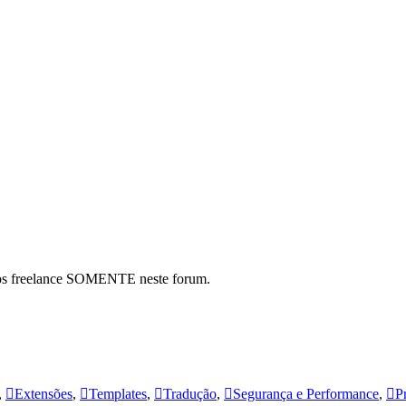
hos freelance SOMENTE neste forum.
,
Extensões
,
Templates
,
Tradução
,
Segurança e Performance
,
P