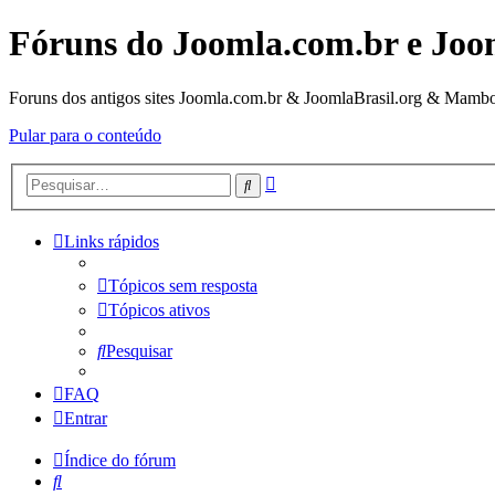
Fóruns do Joomla.com.br e Joo
Foruns dos antigos sites Joomla.com.br & JoomlaBrasil.org & Mambo
Pular para o conteúdo
Pesquisa
Pesquisar
avançada
Links rápidos
Tópicos sem resposta
Tópicos ativos
Pesquisar
FAQ
Entrar
Índice do fórum
Pesquisar