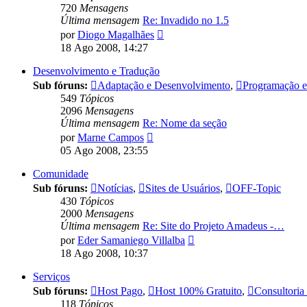
720
Mensagens
Última mensagem
Re: Invadido no 1.5
Ver
por
Diogo Magalhães
última
18 Ago 2008, 14:27
mensagem
Desenvolvimento e Tradução
Sub fóruns:
Adaptação e Desenvolvimento
,
Programação e 
549
Tópicos
2096
Mensagens
Última mensagem
Re: Nome da seção
Ver
por
Marne Campos
última
05 Ago 2008, 23:55
mensagem
Comunidade
Sub fóruns:
Notícias
,
Sites de Usuários
,
OFF-Topic
430
Tópicos
2000
Mensagens
Última mensagem
Re: Site do Projeto Amadeus -…
Ver
por
Eder Samaniego Villalba
última
18 Ago 2008, 10:37
mensagem
Serviços
Sub fóruns:
Host Pago
,
Host 100% Gratuito
,
Consultoria
118
Tópicos