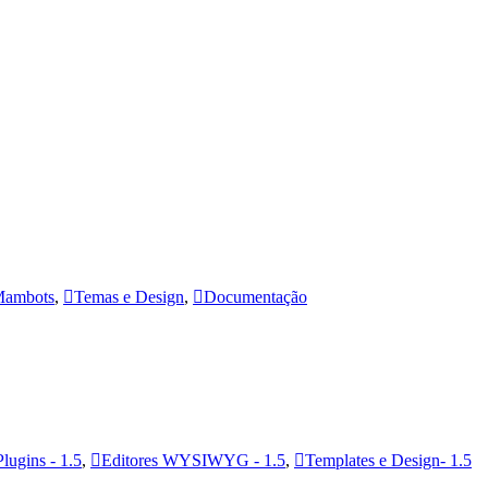
ambots
,
Temas e Design
,
Documentação
Plugins - 1.5
,
Editores WYSIWYG - 1.5
,
Templates e Design- 1.5