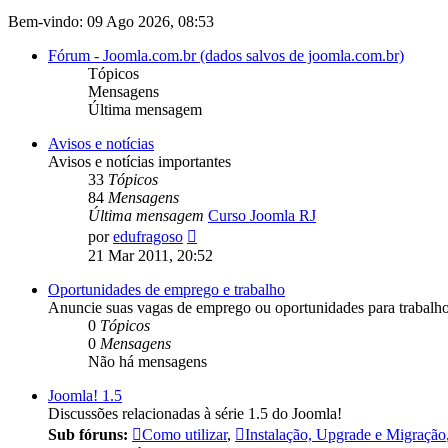
Bem-vindo: 09 Ago 2026, 08:53
Fórum - Joomla.com.br (dados salvos de joomla.com.br)
Tópicos
Mensagens
Última mensagem
Avisos e notícias
Avisos e notícias importantes
33
Tópicos
84
Mensagens
Última mensagem
Curso Joomla RJ
Ver
por
edufragoso
última
21 Mar 2011, 20:52
mensagem
Oportunidades de emprego e trabalho
Anuncie suas vagas de emprego ou oportunidades para trabal
0
Tópicos
0
Mensagens
Não há mensagens
Joomla! 1.5
Discussões relacionadas à série 1.5 do Joomla!
Sub fóruns:
Como utilizar
,
Instalação, Upgrade e Migração