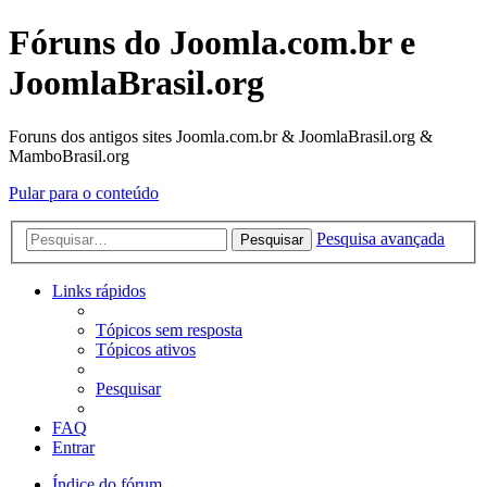
Fóruns do Joomla.com.br e
JoomlaBrasil.org
Foruns dos antigos sites Joomla.com.br & JoomlaBrasil.org &
MamboBrasil.org
Pular para o conteúdo
Pesquisa avançada
Pesquisar
Links rápidos
Tópicos sem resposta
Tópicos ativos
Pesquisar
FAQ
Entrar
Índice do fórum