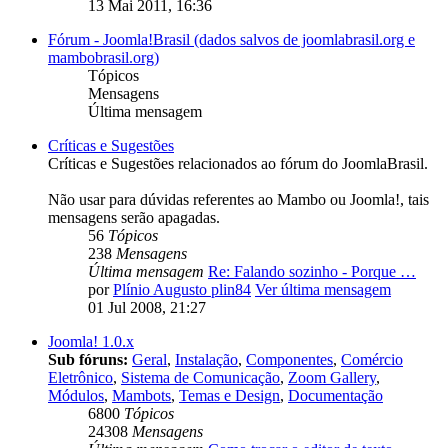
13 Mai 2011, 16:36
Fórum - Joomla!Brasil (dados salvos de joomlabrasil.org e
mambobrasil.org)
Tópicos
Mensagens
Última mensagem
Críticas e Sugestões
Críticas e Sugestões relacionados ao fórum do JoomlaBrasil.
Não usar para dúvidas referentes ao Mambo ou Joomla!, tais
mensagens serão apagadas.
56
Tópicos
238
Mensagens
Última mensagem
Re: Falando sozinho - Porque …
por
Plínio Augusto plin84
Ver última mensagem
01 Jul 2008, 21:27
Joomla! 1.0.x
Sub fóruns:
Geral
,
Instalação
,
Componentes
,
Comércio
Eletrônico
,
Sistema de Comunicação
,
Zoom Gallery
,
Módulos
,
Mambots
,
Temas e Design
,
Documentação
6800
Tópicos
24308
Mensagens