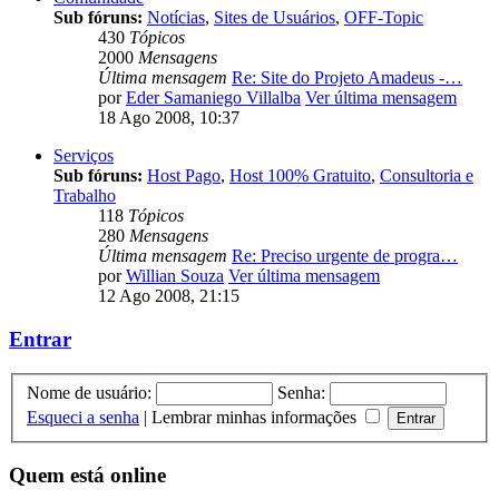
Sub fóruns:
Notícias
,
Sites de Usuários
,
OFF-Topic
430
Tópicos
2000
Mensagens
Última mensagem
Re: Site do Projeto Amadeus -…
por
Eder Samaniego Villalba
Ver última mensagem
18 Ago 2008, 10:37
Serviços
Sub fóruns:
Host Pago
,
Host 100% Gratuito
,
Consultoria e
Trabalho
118
Tópicos
280
Mensagens
Última mensagem
Re: Preciso urgente de progra…
por
Willian Souza
Ver última mensagem
12 Ago 2008, 21:15
Entrar
Nome de usuário:
Senha:
Esqueci a senha
|
Lembrar minhas informações
Quem está online