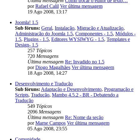
Última mensagem
Como trocar o editor de texto…
por
Rafael Calil
Ver última mensagem
19 Ago 2008, 13:17
Joomla! 1.5
Sub fóruns:
Geral
,
Instalação
,
Migração e Atualização
,
Administração do Joomla 1.5
,
Componentes - 1.5
,
Módulos -
1.5
,
Plugins - 1.5
,
Editores WYSIWYG - 1.5
,
Templates e
Design- 1.5
257
Tópicos
720
Mensagens
Última mensagem
Re: Invadido no 1.5
por
Diogo Magalhães
Ver última mensagem
18 Ago 2008, 14:27
Desenvolvimento e Tradução
Sub fóruns:
Adaptação e Desenvolvimento
,
Programação e
Scripts
,
Tradução
,
Mambo 4.5.2 - BR - Debatendo a
Tradução
549
Tópicos
2096
Mensagens
Última mensagem
Re: Nome da seção
por
Marne Campos
Ver última mensagem
05 Ago 2008, 23:55
Comunidade