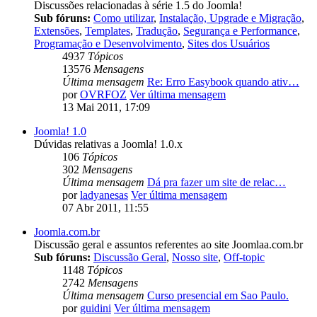
Discussões relacionadas à série 1.5 do Joomla!
Sub fóruns:
Como utilizar
,
Instalação, Upgrade e Migração
,
Extensões
,
Templates
,
Tradução
,
Segurança e Performance
,
Programação e Desenvolvimento
,
Sites dos Usuários
4937
Tópicos
13576
Mensagens
Última mensagem
Re: Erro Easybook quando ativ…
por
OVRFOZ
Ver última mensagem
13 Mai 2011, 17:09
Joomla! 1.0
Dúvidas relativas a Joomla! 1.0.x
106
Tópicos
302
Mensagens
Última mensagem
Dá pra fazer um site de relac…
por
ladyanesas
Ver última mensagem
07 Abr 2011, 11:55
Joomla.com.br
Discussão geral e assuntos referentes ao site Joomlaa.com.br
Sub fóruns:
Discussão Geral
,
Nosso site
,
Off-topic
1148
Tópicos
2742
Mensagens
Última mensagem
Curso presencial em Sao Paulo.
por
guidini
Ver última mensagem