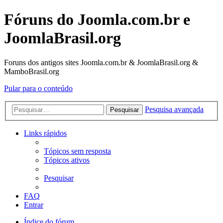
Fóruns do Joomla.com.br e
JoomlaBrasil.org
Foruns dos antigos sites Joomla.com.br & JoomlaBrasil.org &
MamboBrasil.org
Pular para o conteúdo
Pesquisa avançada
Pesquisar
Links rápidos
Tópicos sem resposta
Tópicos ativos
Pesquisar
FAQ
Entrar
Índice do fórum