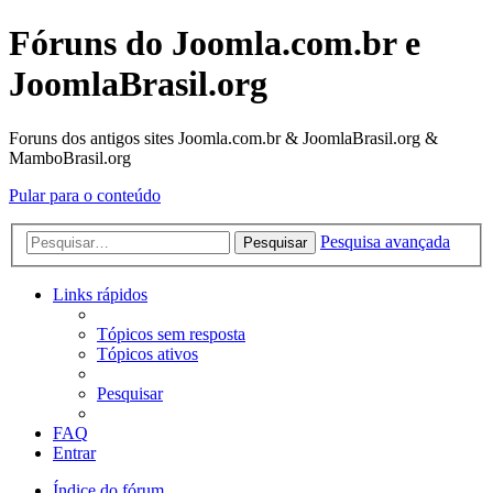
Fóruns do Joomla.com.br e
JoomlaBrasil.org
Foruns dos antigos sites Joomla.com.br & JoomlaBrasil.org &
MamboBrasil.org
Pular para o conteúdo
Pesquisa avançada
Pesquisar
Links rápidos
Tópicos sem resposta
Tópicos ativos
Pesquisar
FAQ
Entrar
Índice do fórum