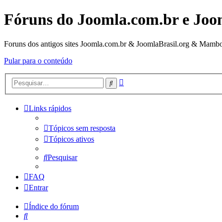
Fóruns do Joomla.com.br e Joo
Foruns dos antigos sites Joomla.com.br & JoomlaBrasil.org & Mambo
Pular para o conteúdo
Pesquisa
Pesquisar
avançada
Links rápidos
Tópicos sem resposta
Tópicos ativos
Pesquisar
FAQ
Entrar
Índice do fórum
Pesquisar