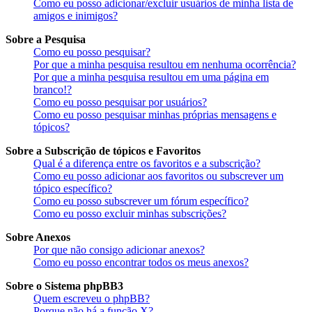
Como eu posso adicionar/excluir usuários de minha lista de
amigos e inimigos?
Sobre a Pesquisa
Como eu posso pesquisar?
Por que a minha pesquisa resultou em nenhuma ocorrência?
Por que a minha pesquisa resultou em uma página em
branco!?
Como eu posso pesquisar por usuários?
Como eu posso pesquisar minhas próprias mensagens e
tópicos?
Sobre a Subscrição de tópicos e Favoritos
Qual é a diferença entre os favoritos e a subscrição?
Como eu posso adicionar aos favoritos ou subscrever um
tópico específico?
Como eu posso subscrever um fórum específico?
Como eu posso excluir minhas subscrições?
Sobre Anexos
Por que não consigo adicionar anexos?
Como eu posso encontrar todos os meus anexos?
Sobre o Sistema phpBB3
Quem escreveu o phpBB?
Porque não há a função X?