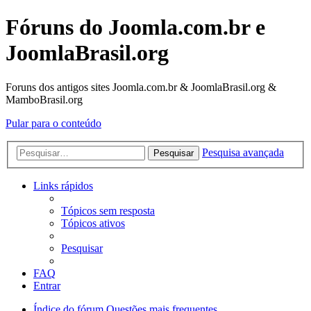
Fóruns do Joomla.com.br e
JoomlaBrasil.org
Foruns dos antigos sites Joomla.com.br & JoomlaBrasil.org &
MamboBrasil.org
Pular para o conteúdo
Pesquisa avançada
Pesquisar
Links rápidos
Tópicos sem resposta
Tópicos ativos
Pesquisar
FAQ
Entrar
Índice do fórum
Questões mais frequentes