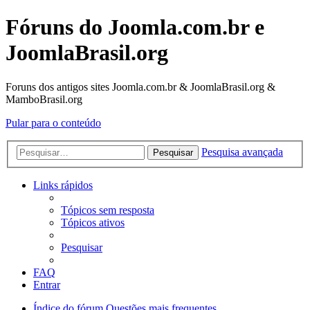
Fóruns do Joomla.com.br e
JoomlaBrasil.org
Foruns dos antigos sites Joomla.com.br & JoomlaBrasil.org &
MamboBrasil.org
Pular para o conteúdo
Pesquisa avançada
Pesquisar
Links rápidos
Tópicos sem resposta
Tópicos ativos
Pesquisar
FAQ
Entrar
Índice do fórum
Questões mais frequentes