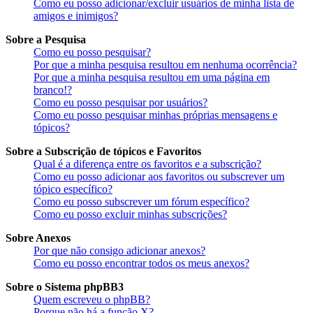
Como eu posso adicionar/excluir usuários de minha lista de
amigos e inimigos?
Sobre a Pesquisa
Como eu posso pesquisar?
Por que a minha pesquisa resultou em nenhuma ocorrência?
Por que a minha pesquisa resultou em uma página em
branco!?
Como eu posso pesquisar por usuários?
Como eu posso pesquisar minhas próprias mensagens e
tópicos?
Sobre a Subscrição de tópicos e Favoritos
Qual é a diferença entre os favoritos e a subscrição?
Como eu posso adicionar aos favoritos ou subscrever um
tópico específico?
Como eu posso subscrever um fórum específico?
Como eu posso excluir minhas subscrições?
Sobre Anexos
Por que não consigo adicionar anexos?
Como eu posso encontrar todos os meus anexos?
Sobre o Sistema phpBB3
Quem escreveu o phpBB?
Porque não há a função X?