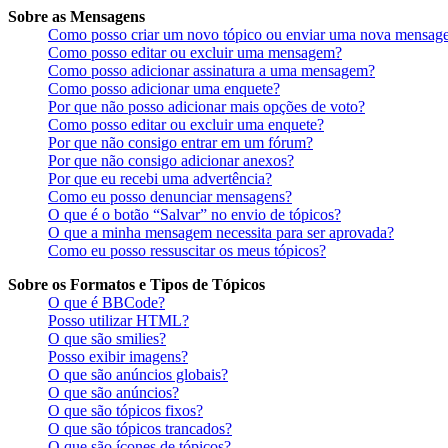
Sobre as Mensagens
Como posso criar um novo tópico ou enviar uma nova mensag
Como posso editar ou excluir uma mensagem?
Como posso adicionar assinatura a uma mensagem?
Como posso adicionar uma enquete?
Por que não posso adicionar mais opções de voto?
Como posso editar ou excluir uma enquete?
Por que não consigo entrar em um fórum?
Por que não consigo adicionar anexos?
Por que eu recebi uma advertência?
Como eu posso denunciar mensagens?
O que é o botão “Salvar” no envio de tópicos?
O que a minha mensagem necessita para ser aprovada?
Como eu posso ressuscitar os meus tópicos?
Sobre os Formatos e Tipos de Tópicos
O que é BBCode?
Posso utilizar HTML?
O que são smilies?
Posso exibir imagens?
O que são anúncios globais?
O que são anúncios?
O que são tópicos fixos?
O que são tópicos trancados?
O que são ícones de tópicos?