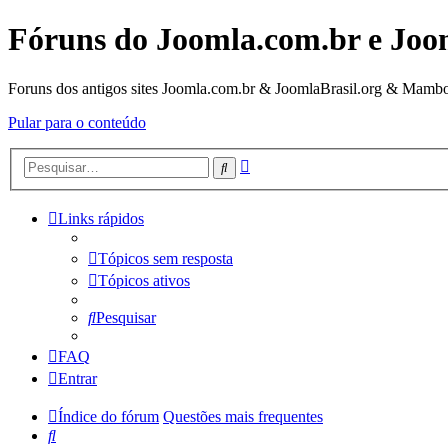
Fóruns do Joomla.com.br e Joo
Foruns dos antigos sites Joomla.com.br & JoomlaBrasil.org & Mambo
Pular para o conteúdo
Pesquisa
Pesquisar
avançada
Links rápidos
Tópicos sem resposta
Tópicos ativos
Pesquisar
FAQ
Entrar
Índice do fórum
Questões mais frequentes
Pesquisar