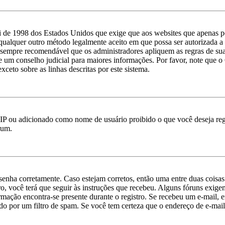
 de 1998 dos Estados Unidos que exige que aos websites que apenas p
qualquer outro método legalmente aceito em que possa ser autorizada a c
 é sempre recomendável que os administradores apliquem as regras de s
ate um conselho judicial para maiores informações. Por favor, note qu
xceto sobre as linhas descritas por este sistema.
IP ou adicionado como nome de usuário proibido o que você deseja regi
rum.
e senha corretamente. Caso estejam corretos, então uma entre duas cois
o, você terá que seguir às instruções que recebeu. Alguns fóruns exige
ormação encontra-se presente durante o registro. Se recebeu um e-mail, 
o por um filtro de spam. Se você tem certeza que o endereço de e-mail 