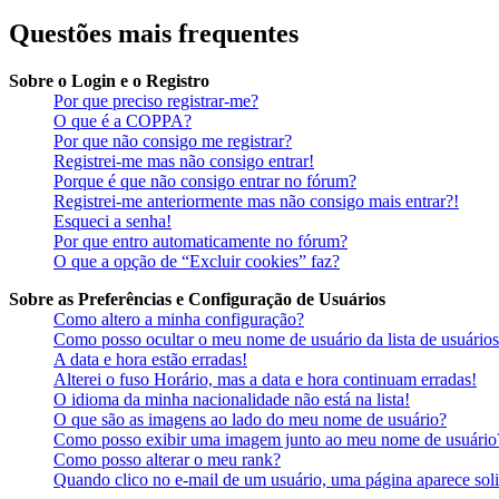
Questões mais frequentes
Sobre o Login e o Registro
Por que preciso registrar-me?
O que é a COPPA?
Por que não consigo me registrar?
Registrei-me mas não consigo entrar!
Porque é que não consigo entrar no fórum?
Registrei-me anteriormente mas não consigo mais entrar?!
Esqueci a senha!
Por que entro automaticamente no fórum?
O que a opção de “Excluir cookies” faz?
Sobre as Preferências e Configuração de Usuários
Como altero a minha configuração?
Como posso ocultar o meu nome de usuário da lista de usuários
A data e hora estão erradas!
Alterei o fuso Horário, mas a data e hora continuam erradas!
O idioma da minha nacionalidade não está na lista!
O que são as imagens ao lado do meu nome de usuário?
Como posso exibir uma imagem junto ao meu nome de usuário
Como posso alterar o meu rank?
Quando clico no e-mail de um usuário, uma página aparece soli