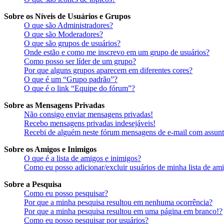
Sobre os Níveis de Usuários e Grupos
O que são Administradores?
O que são Moderadores?
O que são grupos de usuários?
Onde estão e como me inscrevo em um grupo de usuários?
Como posso ser líder de um grupo?
Por que alguns grupos aparecem em diferentes cores?
O que é um “Grupo padrão”?
O que é o link “Equipe do fórum”?
Sobre as Mensagens Privadas
Não consigo enviar mensagens privadas!
Recebo mensagens privadas indesejáveis!
Recebi de alguém neste fórum mensagens de e-mail com assunto
Sobre os Amigos e Inimigos
O que é a lista de amigos e inimigos?
Como eu posso adicionar/excluir usuários de minha lista de am
Sobre a Pesquisa
Como eu posso pesquisar?
Por que a minha pesquisa resultou em nenhuma ocorrência?
Por que a minha pesquisa resultou em uma página em branco!?
Como eu posso pesquisar por usuários?