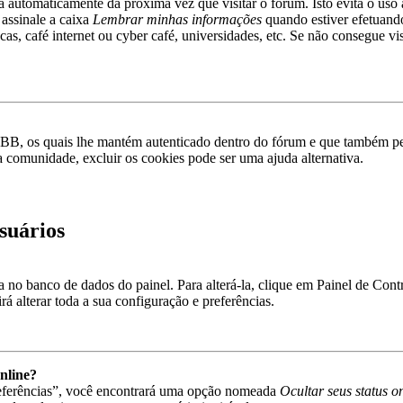
rá automaticamente da próxima vez que visitar o fórum. Isto evita o uso 
 assinale a caixa
Lembrar minhas informações
quando estiver efetuando
as, café internet ou cyber café, universidades, etc. Se não consegue vis
pBB, os quais lhe mantém autenticado dentro do fórum e que também p
a comunidade, excluir os cookies pode ser uma ajuda alternativa.
suários
va no banco de dados do painel. Para alterá-la, clique em Painel de Con
á alterar toda a sua configuração e preferências.
nline?
referências”, você encontrará uma opção nomeada
Ocultar seus status o