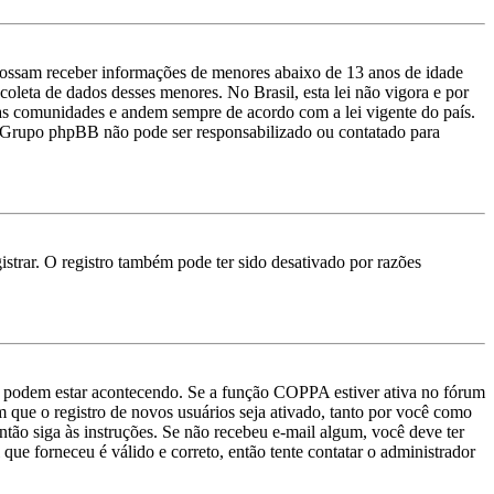
ossam receber informações de menores abaixo de 13 anos de idade
oleta de dados desses menores. No Brasil, esta lei não vigora e por
uas comunidades e andem sempre de acordo com a lei vigente do país.
e o Grupo phpBB não pode ser responsabilizado ou contatado para
strar. O registro também pode ter sido desativado por razões
as podem estar acontecendo. Se a função COPPA estiver ativa no fórum
m que o registro de novos usuários seja ativado, tanto por você como
então siga às instruções. Se não recebeu e-mail algum, você deve ter
que forneceu é válido e correto, então tente contatar o administrador