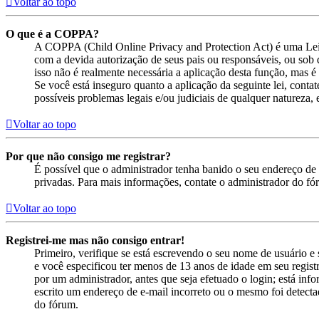
Voltar ao topo
O que é a COPPA?
A COPPA (Child Online Privacy and Protection Act) é uma Lei
com a devida autorização de seus pais ou responsáveis, ou sob 
isso não é realmente necessária a aplicação desta função, mas
Se você está inseguro quanto a aplicação da seguinte lei, cont
possíveis problemas legais e/ou judiciais de qualquer natureza, e
Voltar ao topo
Por que não consigo me registrar?
É possível que o administrador tenha banido o seu endereço de 
privadas. Para mais informações, contate o administrador do fó
Voltar ao topo
Registrei-me mas não consigo entrar!
Primeiro, verifique se está escrevendo o seu nome de usuário 
e você especificou ter menos de 13 anos de idade em seu registr
por um administrador, antes que seja efetuado o login; está inf
escrito um endereço de e-mail incorreto ou o mesmo foi detectad
do fórum.