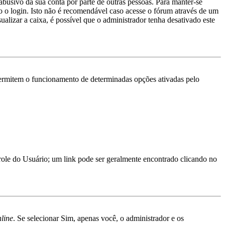
abusivo da sua conta por parte de outras pessoas. Para manter-se
 o login. Isto não é recomendável caso acesse o fórum através de um
ualizar a caixa, é possível que o administrador tenha desativado este
ermitem o funcionamento de determinadas opções ativadas pelo
trole do Usuário; um link pode ser geralmente encontrado clicando no
nline
. Se selecionar Sim, apenas você, o administrador e os