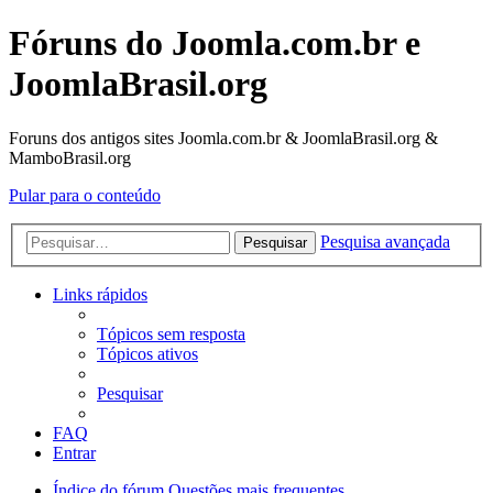
Fóruns do Joomla.com.br e
JoomlaBrasil.org
Foruns dos antigos sites Joomla.com.br & JoomlaBrasil.org &
MamboBrasil.org
Pular para o conteúdo
Pesquisa avançada
Pesquisar
Links rápidos
Tópicos sem resposta
Tópicos ativos
Pesquisar
FAQ
Entrar
Índice do fórum
Questões mais frequentes