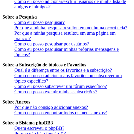
Como eu posso adicionar/excluir usuários de minha lista de
amigos e inimigos?
Sobre a Pesquisa
Como eu posso pesquisar?
Por que a minha pesquisa resultou em nenhuma ocorrência?
Por que a minha pesquisa resultou em uma página em
branco!?
Como eu posso pesquisar por usuários?
Como eu posso pesquisar minhas próprias mensagens e
tópicos?
Sobre a Subscrição de tópicos e Favoritos
Qual é a diferença entre os favoritos e a subscrição?
Como eu posso adicionar aos favoritos ou subscrever um
tópico específico?
Como eu posso subscrever um fórum específico?
Como eu posso excluir minhas subscrições?
Sobre Anexos
Por que não consigo adicionar anexos?
Como eu posso encontrar todos os meus anexos?
Sobre o Sistema phpBB3
Quem escreveu o phpBB?
Porque não há a função X?