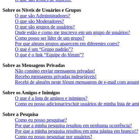
Sobre os Níveis de Usuários e Grupos
O que são Administradores?
O que são Moderadores?
O que são grupos de usuários?
Onde estão e como me inscrevo em um grupo de usuários?
Como posso ser líder de um grupo?
Por que alguns grupos aparecem em diferentes cores?
O que é um “Grupo padrão”?
O que é o link “Equipe do fórum”?
Sobre as Mensagens Privadas
Não consigo enviar mensagens privadas!
Recebo mensagens privadas indesejáveis!
Recebi de alguém neste fórum mensagens de e-mail com assunto
Sobre os Amigos e Inimigos
O que é a lista de amigos e inimigos?
Como eu posso adicionar/excluir usuários de minha lista de am
Sobre a Pesquisa
Como eu posso pesquisar?
Por que a minha pesquisa resultou em nenhuma ocorrência?
Por que a minha pesquisa resultou em uma página em branco!?
Como eu posso pesquisar por usuários?