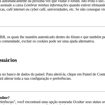
rá automaticamente da próxima vez que visitar o fórum. Isto evita o uso 
 assinale a caixa
Lembrar minhas informações
quando estiver efetuando
as, café internet ou cyber café, universidades, etc. Se não consegue vis
pBB, os quais lhe mantém autenticado dentro do fórum e que também p
a comunidade, excluir os cookies pode ser uma ajuda alternativa.
suários
va no banco de dados do painel. Para alterá-la, clique em Painel de Con
á alterar toda a sua configuração e preferências.
nline?
referências”, você encontrará uma opção nomeada
Ocultar seus status o