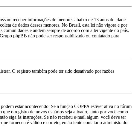
ossam receber informações de menores abaixo de 13 anos de idade
oleta de dados desses menores. No Brasil, esta lei não vigora e por
uas comunidades e andem sempre de acordo com a lei vigente do país.
e o Grupo phpBB não pode ser responsabilizado ou contatado para
strar. O registro também pode ter sido desativado por razões
as podem estar acontecendo. Se a função COPPA estiver ativa no fórum
m que o registro de novos usuários seja ativado, tanto por você como
então siga às instruções. Se não recebeu e-mail algum, você deve ter
que forneceu é válido e correto, então tente contatar o administrador