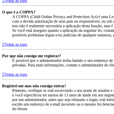
Voltar ao topo
O que é a COPPA?
A COPPA (Child Online Privacy and Protection Act) é uma Lei
com a devida autorização de seus pais ou responsáveis, ou sob 
isso não é realmente necessária a aplicação desta função, mas
Se você está inseguro quanto a aplicação da seguinte lei, cont
possíveis problemas legais e/ou judiciais de qualquer natureza, e
Voltar ao topo
Por que não consigo me registrar?
É possível que o administrador tenha banido o seu endereço de 
privadas. Para mais informações, contate o administrador do fó
Voltar ao topo
Registrei-me mas não consigo entrar!
Primeiro, verifique se está escrevendo o seu nome de usuário 
e você especificou ter menos de 13 anos de idade em seu registr
por um administrador, antes que seja efetuado o login; está inf
escrito um endereço de e-mail incorreto ou o mesmo foi detectad
do fórum.