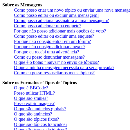
Sobre as Mensagens
Como posso criar um novo tópico ou enviar uma nova mensag
Como posso editar ou excluir uma mensagem?
Como posso adicionar assinatura a uma mensagem?
Como posso adicionar uma enquete?
Por que não posso adicionar mais opções de voto?
Como posso editar ou excluir uma enquete?
Por que não consigo entrar em um fórum?
Por que não consigo adicionar anexos?
Por que eu recebi uma advertência?
Como eu posso denunciar mensagens?
O que é o botão “Salvar” no envio de tópicos?
O que a minha mensagem necessita para ser aprovada?
Como eu posso ressuscitar os meus tópicos?
Sobre os Formatos e Tipos de Tópicos
O que é BBCode?
Posso utilizar HTML?
O que são smilies?
Posso exibir imagens?
O que são anúncios globais?
O que são anúncios?
O que são tópicos fixos?
O que são tópicos trancados?
O que são ícones de tópicos?