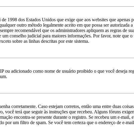
 de 1998 dos Estados Unidos que exige que aos websites que apenas p
qualquer outro método legalmente aceito em que possa ser autorizada a c
 é sempre recomendável que os administradores apliquem as regras de s
ate um conselho judicial para maiores informações. Por favor, note qu
xceto sobre as linhas descritas por este sistema.
IP ou adicionado como nome de usuário proibido o que você deseja regi
rum.
e senha corretamente. Caso estejam corretos, então uma entre duas cois
o, você terá que seguir às instruções que recebeu. Alguns fóruns exige
ormação encontra-se presente durante o registro. Se recebeu um e-mail, 
o por um filtro de spam. Se você tem certeza que o endereço de e-mail 