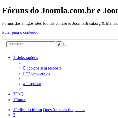
Fóruns do Joomla.com.br e Joo
Foruns dos antigos sites Joomla.com.br & JoomlaBrasil.org & Mambo
Pular para o conteúdo
Pesquisa
Pesquisar
avançada
Links rápidos
Tópicos sem resposta
Tópicos ativos
Pesquisar
FAQ
Entrar
Índice do fórum
Questões mais frequentes
Pesquisar