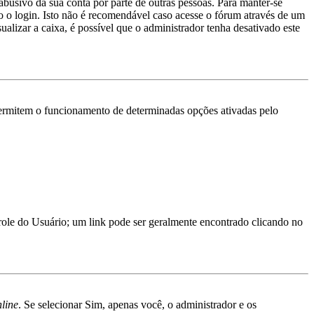
abusivo da sua conta por parte de outras pessoas. Para manter-se
 o login. Isto não é recomendável caso acesse o fórum através de um
ualizar a caixa, é possível que o administrador tenha desativado este
ermitem o funcionamento de determinadas opções ativadas pelo
trole do Usuário; um link pode ser geralmente encontrado clicando no
nline
. Se selecionar Sim, apenas você, o administrador e os