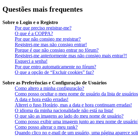
Questões mais frequentes
Sobre o Login e o Registro
Por que preciso registrar-me?
O que é a COPPA?
Por que não consigo me registrar?
Registrei-me mas não consigo entrar!
Porque é que não consigo entrar no fórum?
Registrei-me anteriormente mas não consigo mais entrar?!
Esqueci a senha!
Por que entro automaticamente no fórum?
O que a opção de “Excluir cookies” faz?
Sobre as Preferências e Configuração de Usuários
Como altero a minha configuração?
Como posso ocultar o meu nome de usuário da lista de usuários
A data e hora estão erradas!
Alterei o fuso Horário, mas a data e hora continuam erradas!
O idioma da minha nacionalidade não está na lista!
O que são as imagens ao lado do meu nome de usuário?
Como posso exibir uma imagem junto ao meu nome de usuário
Como posso alterar o meu rank?
Quando clico no e-mail de um usuário, uma página aparece soli