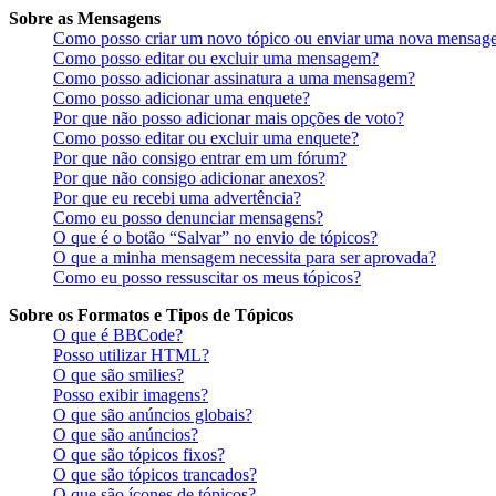
Sobre as Mensagens
Como posso criar um novo tópico ou enviar uma nova mensag
Como posso editar ou excluir uma mensagem?
Como posso adicionar assinatura a uma mensagem?
Como posso adicionar uma enquete?
Por que não posso adicionar mais opções de voto?
Como posso editar ou excluir uma enquete?
Por que não consigo entrar em um fórum?
Por que não consigo adicionar anexos?
Por que eu recebi uma advertência?
Como eu posso denunciar mensagens?
O que é o botão “Salvar” no envio de tópicos?
O que a minha mensagem necessita para ser aprovada?
Como eu posso ressuscitar os meus tópicos?
Sobre os Formatos e Tipos de Tópicos
O que é BBCode?
Posso utilizar HTML?
O que são smilies?
Posso exibir imagens?
O que são anúncios globais?
O que são anúncios?
O que são tópicos fixos?
O que são tópicos trancados?
O que são ícones de tópicos?