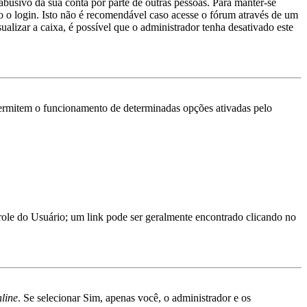
abusivo da sua conta por parte de outras pessoas. Para manter-se
 o login. Isto não é recomendável caso acesse o fórum através de um
ualizar a caixa, é possível que o administrador tenha desativado este
ermitem o funcionamento de determinadas opções ativadas pelo
trole do Usuário; um link pode ser geralmente encontrado clicando no
nline
. Se selecionar Sim, apenas você, o administrador e os