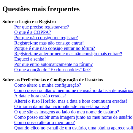
Questões mais frequentes
Sobre o Login e o Registro
Por que preciso registrar-me?
O que é a COPPA?
Por que não consigo me registrar?
Registrei-me mas não consigo entrar!
Porque é que não consigo entrar no fórum?
Registrei-me anteriormente mas não consigo mais entrar?!
Esqueci a senha!
Por que entro automaticamente no fórum?
O que a opção de “Excluir cookies” faz?
Sobre as Preferências e Configuração de Usuários
Como altero a minha configuração?
Como posso ocultar o meu nome de usuário da lista de usuários
A data e hora estão erradas!
Alterei o fuso Horário, mas a data e hora continuam erradas!
O idioma da minha nacionalidade não está na lista!
O que são as imagens ao lado do meu nome de usuário?
Como posso exibir uma imagem junto ao meu nome de usuário
Como posso alterar o meu rank?
Quando clico no e-mail de um usuário, uma página aparece soli