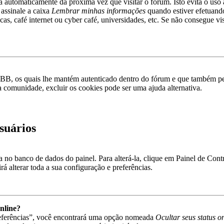
rá automaticamente da próxima vez que visitar o fórum. Isto evita o uso 
 assinale a caixa
Lembrar minhas informações
quando estiver efetuando
as, café internet ou cyber café, universidades, etc. Se não consegue vis
pBB, os quais lhe mantém autenticado dentro do fórum e que também p
a comunidade, excluir os cookies pode ser uma ajuda alternativa.
suários
va no banco de dados do painel. Para alterá-la, clique em Painel de Con
á alterar toda a sua configuração e preferências.
nline?
referências”, você encontrará uma opção nomeada
Ocultar seus status o