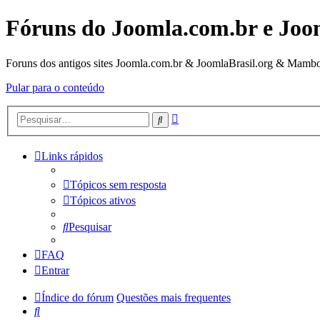
Fóruns do Joomla.com.br e Joo
Foruns dos antigos sites Joomla.com.br & JoomlaBrasil.org & Mambo
Pular para o conteúdo
Pesquisa
Pesquisar
avançada
Links rápidos
Tópicos sem resposta
Tópicos ativos
Pesquisar
FAQ
Entrar
Índice do fórum
Questões mais frequentes
Pesquisar