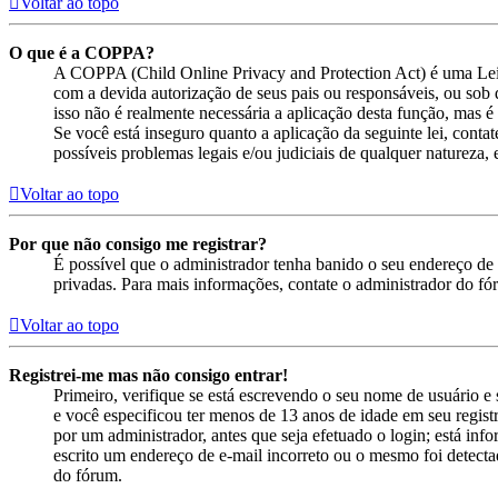
Voltar ao topo
O que é a COPPA?
A COPPA (Child Online Privacy and Protection Act) é uma Lei
com a devida autorização de seus pais ou responsáveis, ou sob 
isso não é realmente necessária a aplicação desta função, mas
Se você está inseguro quanto a aplicação da seguinte lei, cont
possíveis problemas legais e/ou judiciais de qualquer natureza, e
Voltar ao topo
Por que não consigo me registrar?
É possível que o administrador tenha banido o seu endereço de 
privadas. Para mais informações, contate o administrador do fó
Voltar ao topo
Registrei-me mas não consigo entrar!
Primeiro, verifique se está escrevendo o seu nome de usuário 
e você especificou ter menos de 13 anos de idade em seu registr
por um administrador, antes que seja efetuado o login; está inf
escrito um endereço de e-mail incorreto ou o mesmo foi detectad
do fórum.