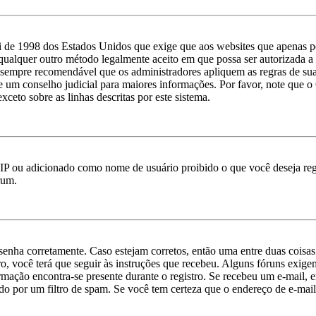
 de 1998 dos Estados Unidos que exige que aos websites que apenas p
qualquer outro método legalmente aceito em que possa ser autorizada a c
 é sempre recomendável que os administradores apliquem as regras de s
ate um conselho judicial para maiores informações. Por favor, note qu
xceto sobre as linhas descritas por este sistema.
IP ou adicionado como nome de usuário proibido o que você deseja regi
rum.
e senha corretamente. Caso estejam corretos, então uma entre duas cois
o, você terá que seguir às instruções que recebeu. Alguns fóruns exige
ormação encontra-se presente durante o registro. Se recebeu um e-mail, 
o por um filtro de spam. Se você tem certeza que o endereço de e-mail 