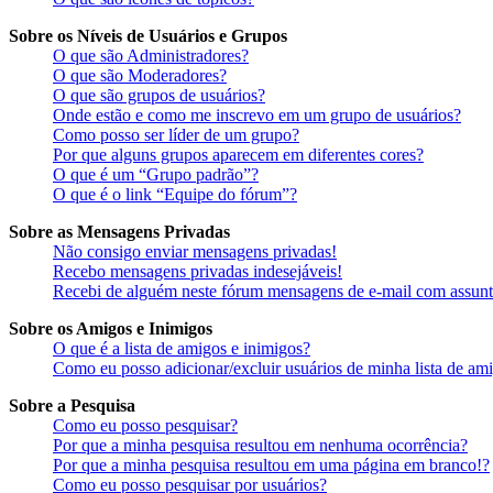
Sobre os Níveis de Usuários e Grupos
O que são Administradores?
O que são Moderadores?
O que são grupos de usuários?
Onde estão e como me inscrevo em um grupo de usuários?
Como posso ser líder de um grupo?
Por que alguns grupos aparecem em diferentes cores?
O que é um “Grupo padrão”?
O que é o link “Equipe do fórum”?
Sobre as Mensagens Privadas
Não consigo enviar mensagens privadas!
Recebo mensagens privadas indesejáveis!
Recebi de alguém neste fórum mensagens de e-mail com assunto
Sobre os Amigos e Inimigos
O que é a lista de amigos e inimigos?
Como eu posso adicionar/excluir usuários de minha lista de am
Sobre a Pesquisa
Como eu posso pesquisar?
Por que a minha pesquisa resultou em nenhuma ocorrência?
Por que a minha pesquisa resultou em uma página em branco!?
Como eu posso pesquisar por usuários?