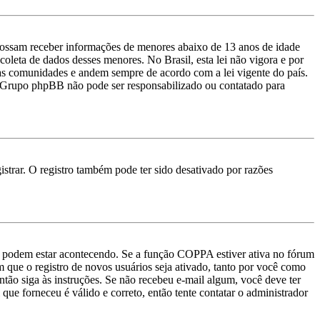
ossam receber informações de menores abaixo de 13 anos de idade
oleta de dados desses menores. No Brasil, esta lei não vigora e por
uas comunidades e andem sempre de acordo com a lei vigente do país.
e o Grupo phpBB não pode ser responsabilizado ou contatado para
strar. O registro também pode ter sido desativado por razões
as podem estar acontecendo. Se a função COPPA estiver ativa no fórum
m que o registro de novos usuários seja ativado, tanto por você como
então siga às instruções. Se não recebeu e-mail algum, você deve ter
que forneceu é válido e correto, então tente contatar o administrador