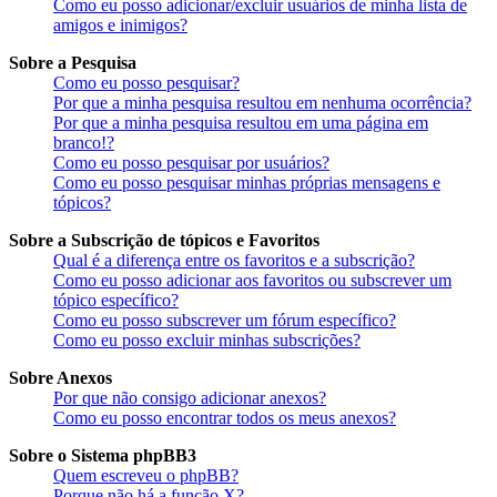
Como eu posso adicionar/excluir usuários de minha lista de
amigos e inimigos?
Sobre a Pesquisa
Como eu posso pesquisar?
Por que a minha pesquisa resultou em nenhuma ocorrência?
Por que a minha pesquisa resultou em uma página em
branco!?
Como eu posso pesquisar por usuários?
Como eu posso pesquisar minhas próprias mensagens e
tópicos?
Sobre a Subscrição de tópicos e Favoritos
Qual é a diferença entre os favoritos e a subscrição?
Como eu posso adicionar aos favoritos ou subscrever um
tópico específico?
Como eu posso subscrever um fórum específico?
Como eu posso excluir minhas subscrições?
Sobre Anexos
Por que não consigo adicionar anexos?
Como eu posso encontrar todos os meus anexos?
Sobre o Sistema phpBB3
Quem escreveu o phpBB?
Porque não há a função X?