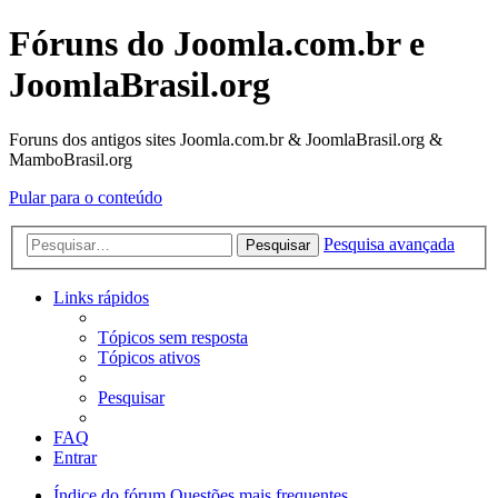
Fóruns do Joomla.com.br e
JoomlaBrasil.org
Foruns dos antigos sites Joomla.com.br & JoomlaBrasil.org &
MamboBrasil.org
Pular para o conteúdo
Pesquisa avançada
Pesquisar
Links rápidos
Tópicos sem resposta
Tópicos ativos
Pesquisar
FAQ
Entrar
Índice do fórum
Questões mais frequentes