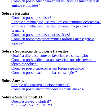
Como eu posso adicionar/excluir usuários de minha lista de
amigos e inimigos?
Sobre a Pesquisa
Como eu posso pesquisar?
Por que a minha pesquisa resultou em nenhuma ocorrência?
Por que a minha pesquisa resultou em uma página em
branco!?
Como eu posso pesquisar por usuários?
Como eu posso pesquisar minhas próprias mensagens e
tópicos?
Sobre a Subscrição de tópicos e Favoritos
Qual é a diferença entre os favoritos e a subscrição?
Como eu posso adicionar aos favoritos ou subscrever um
tópico específico?
Como eu posso subscrever um fórum específico?
Como eu posso excluir minhas subscrições?
Sobre Anexos
Por que não consigo adicionar anexos?
Como eu posso encontrar todos os meus anexos?
Sobre o Sistema phpBB3
Quem escreveu o phpBB?
Porque não há a função X?