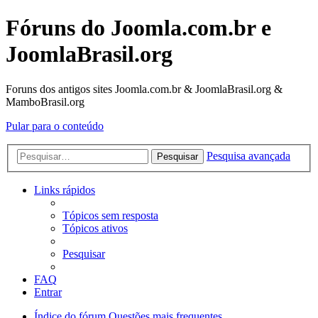
Fóruns do Joomla.com.br e
JoomlaBrasil.org
Foruns dos antigos sites Joomla.com.br & JoomlaBrasil.org &
MamboBrasil.org
Pular para o conteúdo
Pesquisa avançada
Pesquisar
Links rápidos
Tópicos sem resposta
Tópicos ativos
Pesquisar
FAQ
Entrar
Índice do fórum
Questões mais frequentes