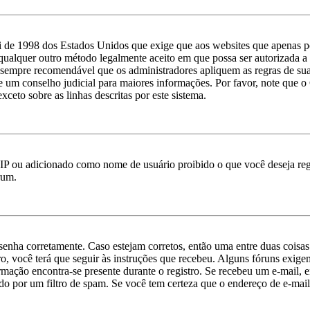
 de 1998 dos Estados Unidos que exige que aos websites que apenas p
qualquer outro método legalmente aceito em que possa ser autorizada a c
 é sempre recomendável que os administradores apliquem as regras de s
ate um conselho judicial para maiores informações. Por favor, note qu
xceto sobre as linhas descritas por este sistema.
IP ou adicionado como nome de usuário proibido o que você deseja regi
rum.
e senha corretamente. Caso estejam corretos, então uma entre duas cois
o, você terá que seguir às instruções que recebeu. Alguns fóruns exige
ormação encontra-se presente durante o registro. Se recebeu um e-mail, 
o por um filtro de spam. Se você tem certeza que o endereço de e-mail 