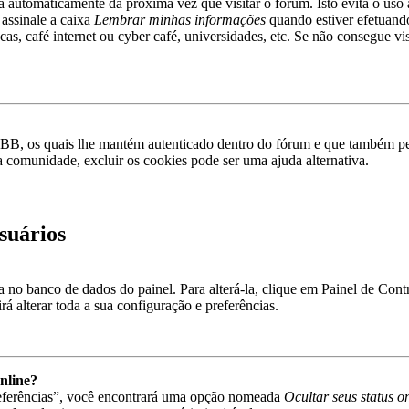
rá automaticamente da próxima vez que visitar o fórum. Isto evita o uso 
 assinale a caixa
Lembrar minhas informações
quando estiver efetuando
as, café internet ou cyber café, universidades, etc. Se não consegue vis
pBB, os quais lhe mantém autenticado dentro do fórum e que também p
a comunidade, excluir os cookies pode ser uma ajuda alternativa.
suários
va no banco de dados do painel. Para alterá-la, clique em Painel de Con
á alterar toda a sua configuração e preferências.
nline?
referências”, você encontrará uma opção nomeada
Ocultar seus status o