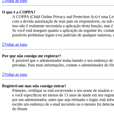
Voltar ao topo
O que é a COPPA?
A COPPA (Child Online Privacy and Protection Act) é uma Lei
com a devida autorização de seus pais ou responsáveis, ou sob 
isso não é realmente necessária a aplicação desta função, mas
Se você está inseguro quanto a aplicação da seguinte lei, cont
possíveis problemas legais e/ou judiciais de qualquer natureza, e
Voltar ao topo
Por que não consigo me registrar?
É possível que o administrador tenha banido o seu endereço de 
privadas. Para mais informações, contate o administrador do fó
Voltar ao topo
Registrei-me mas não consigo entrar!
Primeiro, verifique se está escrevendo o seu nome de usuário 
e você especificou ter menos de 13 anos de idade em seu registr
por um administrador, antes que seja efetuado o login; está inf
escrito um endereço de e-mail incorreto ou o mesmo foi detectad
do fórum.