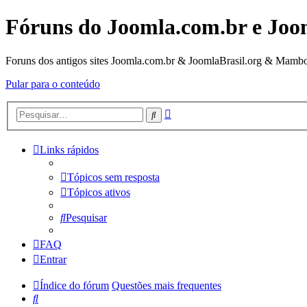
Fóruns do Joomla.com.br e Joo
Foruns dos antigos sites Joomla.com.br & JoomlaBrasil.org & Mambo
Pular para o conteúdo
Pesquisa
Pesquisar
avançada
Links rápidos
Tópicos sem resposta
Tópicos ativos
Pesquisar
FAQ
Entrar
Índice do fórum
Questões mais frequentes
Pesquisar