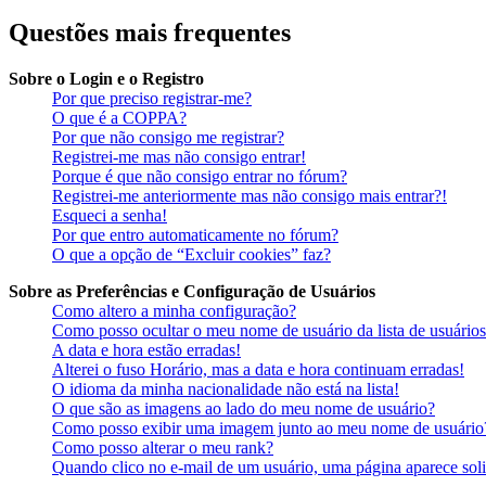
Questões mais frequentes
Sobre o Login e o Registro
Por que preciso registrar-me?
O que é a COPPA?
Por que não consigo me registrar?
Registrei-me mas não consigo entrar!
Porque é que não consigo entrar no fórum?
Registrei-me anteriormente mas não consigo mais entrar?!
Esqueci a senha!
Por que entro automaticamente no fórum?
O que a opção de “Excluir cookies” faz?
Sobre as Preferências e Configuração de Usuários
Como altero a minha configuração?
Como posso ocultar o meu nome de usuário da lista de usuários
A data e hora estão erradas!
Alterei o fuso Horário, mas a data e hora continuam erradas!
O idioma da minha nacionalidade não está na lista!
O que são as imagens ao lado do meu nome de usuário?
Como posso exibir uma imagem junto ao meu nome de usuário
Como posso alterar o meu rank?
Quando clico no e-mail de um usuário, uma página aparece soli