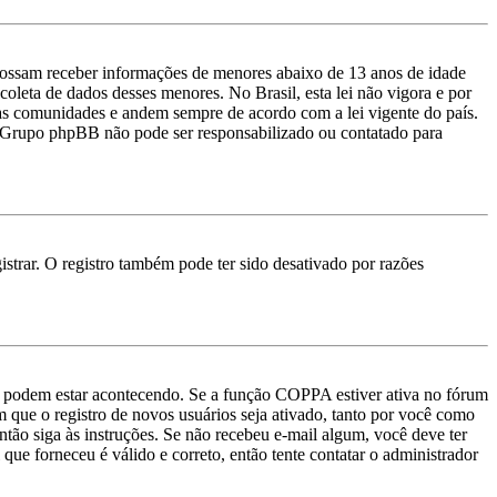
ossam receber informações de menores abaixo de 13 anos de idade
oleta de dados desses menores. No Brasil, esta lei não vigora e por
uas comunidades e andem sempre de acordo com a lei vigente do país.
e o Grupo phpBB não pode ser responsabilizado ou contatado para
strar. O registro também pode ter sido desativado por razões
as podem estar acontecendo. Se a função COPPA estiver ativa no fórum
m que o registro de novos usuários seja ativado, tanto por você como
então siga às instruções. Se não recebeu e-mail algum, você deve ter
que forneceu é válido e correto, então tente contatar o administrador