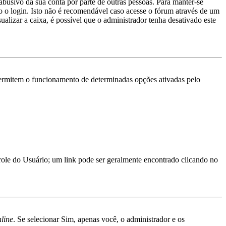
abusivo da sua conta por parte de outras pessoas. Para manter-se
 o login. Isto não é recomendável caso acesse o fórum através de um
ualizar a caixa, é possível que o administrador tenha desativado este
ermitem o funcionamento de determinadas opções ativadas pelo
trole do Usuário; um link pode ser geralmente encontrado clicando no
nline
. Se selecionar Sim, apenas você, o administrador e os