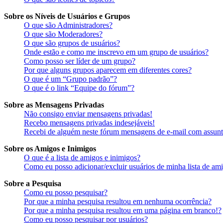
Sobre os Níveis de Usuários e Grupos
O que são Administradores?
O que são Moderadores?
O que são grupos de usuários?
Onde estão e como me inscrevo em um grupo de usuários?
Como posso ser líder de um grupo?
Por que alguns grupos aparecem em diferentes cores?
O que é um “Grupo padrão”?
O que é o link “Equipe do fórum”?
Sobre as Mensagens Privadas
Não consigo enviar mensagens privadas!
Recebo mensagens privadas indesejáveis!
Recebi de alguém neste fórum mensagens de e-mail com assunto
Sobre os Amigos e Inimigos
O que é a lista de amigos e inimigos?
Como eu posso adicionar/excluir usuários de minha lista de am
Sobre a Pesquisa
Como eu posso pesquisar?
Por que a minha pesquisa resultou em nenhuma ocorrência?
Por que a minha pesquisa resultou em uma página em branco!?
Como eu posso pesquisar por usuários?