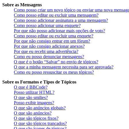
Sobre as Mensagens
Como posso criar um novo tópico ou enviar uma nova mensag
Como posso editar ou excluir uma mensagem?
Como posso adicionar assinatura a uma mensagem?
Como posso adicionar uma enquete?
Por que não posso adicionar mais opções de voto?
Como posso editar ou excluir uma enquete?
Por que não consigo entrar em um fórum?
Por que não consigo adicionar anexos?
Por que eu recebi uma advertência?
Como eu posso denunciar mensagens?
O que é o botão “Salvar” no envio de tópicos?
O que a minha mensagem necessita para ser aprovada?
Como eu posso ressuscitar os meus tópicos?
Sobre os Formatos e Tipos de Tópicos
O que é BBCode?
Posso utilizar HTML?
O que são smilies?
Posso exibir imagens?
O que são anúncios globais?
O que são anúncios?
O que são tópicos fixos?
O que são tópicos trancados?
O que são ícones de tópicos?