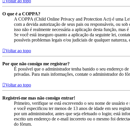
Voltar ao topo
O que é a COPPA?
A COPPA (Child Online Privacy and Protection Act) é uma Lei
com a devida autorização de seus pais ou responsáveis, ou sob 
isso não é realmente necessária a aplicação desta função, mas
Se você está inseguro quanto a aplicação da seguinte lei, cont
possíveis problemas legais e/ou judiciais de qualquer natureza, e
Voltar ao topo
Por que não consigo me registrar?
É possível que o administrador tenha banido o seu endereço de 
privadas. Para mais informações, contate o administrador do fó
Voltar ao topo
Registrei-me mas não consigo entrar!
Primeiro, verifique se está escrevendo o seu nome de usuário 
e você especificou ter menos de 13 anos de idade em seu registr
por um administrador, antes que seja efetuado o login; está inf
escrito um endereço de e-mail incorreto ou o mesmo foi detectad
do fórum.