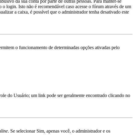
abusivo da sua conta por parte de outras pessoas. Para manter-se
 o login. Isto não é recomendável caso acesse o fórum através de um
ualizar a caixa, é possível que o administrador tenha desativado este
ermitem o funcionamento de determinadas opções ativadas pelo
trole do Usuário; um link pode ser geralmente encontrado clicando no
nline
. Se selecionar Sim, apenas você, o administrador e os