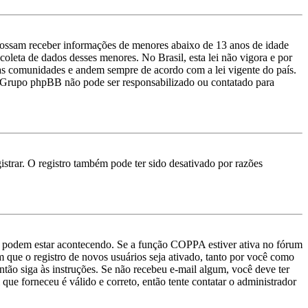
ossam receber informações de menores abaixo de 13 anos de idade
oleta de dados desses menores. No Brasil, esta lei não vigora e por
uas comunidades e andem sempre de acordo com a lei vigente do país.
e o Grupo phpBB não pode ser responsabilizado ou contatado para
strar. O registro também pode ter sido desativado por razões
as podem estar acontecendo. Se a função COPPA estiver ativa no fórum
m que o registro de novos usuários seja ativado, tanto por você como
então siga às instruções. Se não recebeu e-mail algum, você deve ter
que forneceu é válido e correto, então tente contatar o administrador