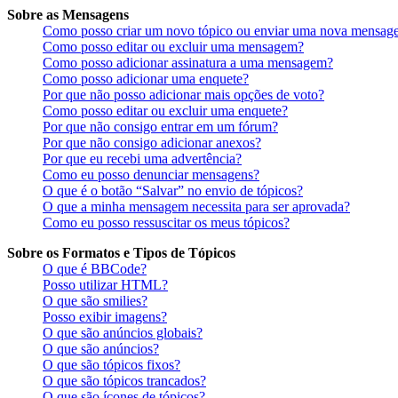
Sobre as Mensagens
Como posso criar um novo tópico ou enviar uma nova mensag
Como posso editar ou excluir uma mensagem?
Como posso adicionar assinatura a uma mensagem?
Como posso adicionar uma enquete?
Por que não posso adicionar mais opções de voto?
Como posso editar ou excluir uma enquete?
Por que não consigo entrar em um fórum?
Por que não consigo adicionar anexos?
Por que eu recebi uma advertência?
Como eu posso denunciar mensagens?
O que é o botão “Salvar” no envio de tópicos?
O que a minha mensagem necessita para ser aprovada?
Como eu posso ressuscitar os meus tópicos?
Sobre os Formatos e Tipos de Tópicos
O que é BBCode?
Posso utilizar HTML?
O que são smilies?
Posso exibir imagens?
O que são anúncios globais?
O que são anúncios?
O que são tópicos fixos?
O que são tópicos trancados?
O que são ícones de tópicos?