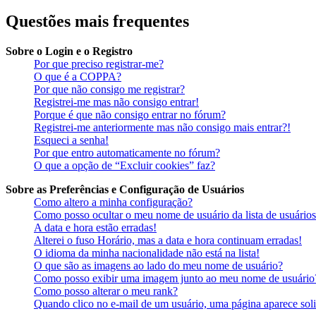
Questões mais frequentes
Sobre o Login e o Registro
Por que preciso registrar-me?
O que é a COPPA?
Por que não consigo me registrar?
Registrei-me mas não consigo entrar!
Porque é que não consigo entrar no fórum?
Registrei-me anteriormente mas não consigo mais entrar?!
Esqueci a senha!
Por que entro automaticamente no fórum?
O que a opção de “Excluir cookies” faz?
Sobre as Preferências e Configuração de Usuários
Como altero a minha configuração?
Como posso ocultar o meu nome de usuário da lista de usuários
A data e hora estão erradas!
Alterei o fuso Horário, mas a data e hora continuam erradas!
O idioma da minha nacionalidade não está na lista!
O que são as imagens ao lado do meu nome de usuário?
Como posso exibir uma imagem junto ao meu nome de usuário
Como posso alterar o meu rank?
Quando clico no e-mail de um usuário, uma página aparece soli