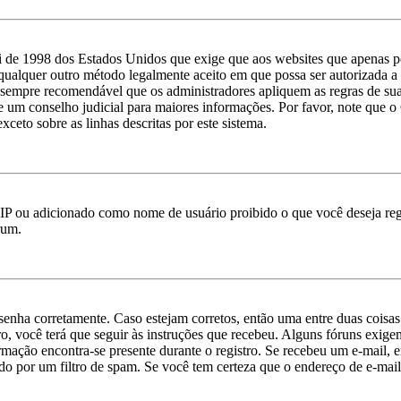
 de 1998 dos Estados Unidos que exige que aos websites que apenas p
qualquer outro método legalmente aceito em que possa ser autorizada a c
 é sempre recomendável que os administradores apliquem as regras de s
ate um conselho judicial para maiores informações. Por favor, note qu
xceto sobre as linhas descritas por este sistema.
IP ou adicionado como nome de usuário proibido o que você deseja regi
rum.
e senha corretamente. Caso estejam corretos, então uma entre duas cois
o, você terá que seguir às instruções que recebeu. Alguns fóruns exige
ormação encontra-se presente durante o registro. Se recebeu um e-mail, 
o por um filtro de spam. Se você tem certeza que o endereço de e-mail 