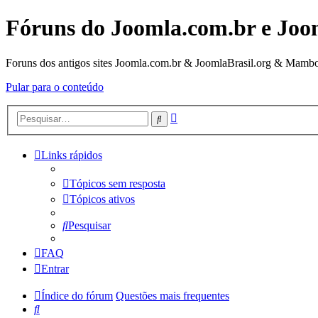
Fóruns do Joomla.com.br e Joo
Foruns dos antigos sites Joomla.com.br & JoomlaBrasil.org & Mambo
Pular para o conteúdo
Pesquisa
Pesquisar
avançada
Links rápidos
Tópicos sem resposta
Tópicos ativos
Pesquisar
FAQ
Entrar
Índice do fórum
Questões mais frequentes
Pesquisar