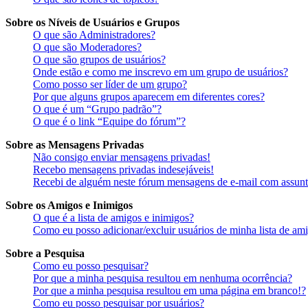
Sobre os Níveis de Usuários e Grupos
O que são Administradores?
O que são Moderadores?
O que são grupos de usuários?
Onde estão e como me inscrevo em um grupo de usuários?
Como posso ser líder de um grupo?
Por que alguns grupos aparecem em diferentes cores?
O que é um “Grupo padrão”?
O que é o link “Equipe do fórum”?
Sobre as Mensagens Privadas
Não consigo enviar mensagens privadas!
Recebo mensagens privadas indesejáveis!
Recebi de alguém neste fórum mensagens de e-mail com assunto
Sobre os Amigos e Inimigos
O que é a lista de amigos e inimigos?
Como eu posso adicionar/excluir usuários de minha lista de am
Sobre a Pesquisa
Como eu posso pesquisar?
Por que a minha pesquisa resultou em nenhuma ocorrência?
Por que a minha pesquisa resultou em uma página em branco!?
Como eu posso pesquisar por usuários?