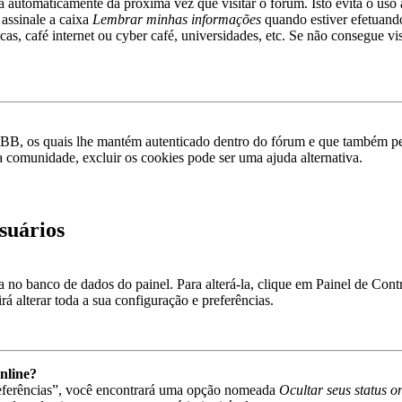
rá automaticamente da próxima vez que visitar o fórum. Isto evita o uso 
 assinale a caixa
Lembrar minhas informações
quando estiver efetuando
as, café internet ou cyber café, universidades, etc. Se não consegue vis
pBB, os quais lhe mantém autenticado dentro do fórum e que também p
a comunidade, excluir os cookies pode ser uma ajuda alternativa.
suários
va no banco de dados do painel. Para alterá-la, clique em Painel de Con
á alterar toda a sua configuração e preferências.
nline?
referências”, você encontrará uma opção nomeada
Ocultar seus status o