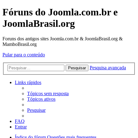
Fóruns do Joomla.com.br e
JoomlaBrasil.org
Foruns dos antigos sites Joomla.com.br & JoomlaBrasil.org &
MamboBrasil.org
Pular para o conteúdo
Pesquisa avançada
Pesquisar
Links rápidos
Tópicos sem resposta
Tópicos ativos
Pesquisar
FAQ
Entrar
Índice do fórum
Questões mais frequentes