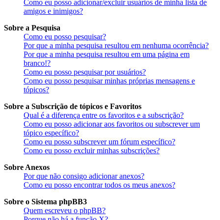
Como eu posso adicionar/excluir usuários de minha lista de
amigos e inimigos?
Sobre a Pesquisa
Como eu posso pesquisar?
Por que a minha pesquisa resultou em nenhuma ocorrência?
Por que a minha pesquisa resultou em uma página em
branco!?
Como eu posso pesquisar por usuários?
Como eu posso pesquisar minhas próprias mensagens e
tópicos?
Sobre a Subscrição de tópicos e Favoritos
Qual é a diferença entre os favoritos e a subscrição?
Como eu posso adicionar aos favoritos ou subscrever um
tópico específico?
Como eu posso subscrever um fórum específico?
Como eu posso excluir minhas subscrições?
Sobre Anexos
Por que não consigo adicionar anexos?
Como eu posso encontrar todos os meus anexos?
Sobre o Sistema phpBB3
Quem escreveu o phpBB?
Porque não há a função X?