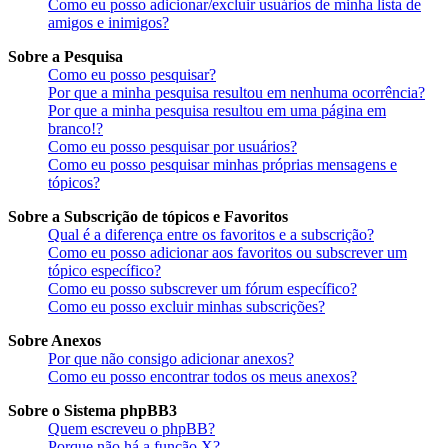
Como eu posso adicionar/excluir usuários de minha lista de
amigos e inimigos?
Sobre a Pesquisa
Como eu posso pesquisar?
Por que a minha pesquisa resultou em nenhuma ocorrência?
Por que a minha pesquisa resultou em uma página em
branco!?
Como eu posso pesquisar por usuários?
Como eu posso pesquisar minhas próprias mensagens e
tópicos?
Sobre a Subscrição de tópicos e Favoritos
Qual é a diferença entre os favoritos e a subscrição?
Como eu posso adicionar aos favoritos ou subscrever um
tópico específico?
Como eu posso subscrever um fórum específico?
Como eu posso excluir minhas subscrições?
Sobre Anexos
Por que não consigo adicionar anexos?
Como eu posso encontrar todos os meus anexos?
Sobre o Sistema phpBB3
Quem escreveu o phpBB?
Porque não há a função X?