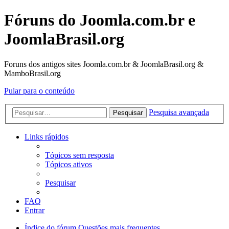
Fóruns do Joomla.com.br e
JoomlaBrasil.org
Foruns dos antigos sites Joomla.com.br & JoomlaBrasil.org &
MamboBrasil.org
Pular para o conteúdo
Pesquisa avançada
Pesquisar
Links rápidos
Tópicos sem resposta
Tópicos ativos
Pesquisar
FAQ
Entrar
Índice do fórum
Questões mais frequentes