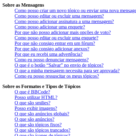
Sobre as Mensagens
Como posso criar um novo tópico ou enviar uma nova mensag
Como posso editar ou excluir uma mensagem?
Como posso adicionar assinatura a uma mensagem?
Como posso adicionar uma enquete?
Por que não posso adicionar mais opções de voto?
Como posso editar ou excluir uma enquete?
Por que não consigo entrar em um fórum?
Por que não consigo adicionar anexos?
Por que eu recebi uma advertência?
Como eu posso denunciar mensagens?
O que é o botão “Salvar” no envio de tópicos?
O que a minha mensagem necessita para ser aprovada?
Como eu posso ressuscitar os meus tópicos?
Sobre os Formatos e Tipos de Tópicos
O que é BBCode?
Posso utilizar HTML?
O que são smilies?
Posso exibir imagens?
O que são anúncios globais?
O que são anúncios?
O que são tópicos fixos?
O que são tópicos trancados?
O que são ícones de tópicos?