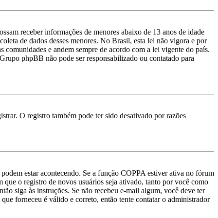
ossam receber informações de menores abaixo de 13 anos de idade
oleta de dados desses menores. No Brasil, esta lei não vigora e por
uas comunidades e andem sempre de acordo com a lei vigente do país.
e o Grupo phpBB não pode ser responsabilizado ou contatado para
strar. O registro também pode ter sido desativado por razões
as podem estar acontecendo. Se a função COPPA estiver ativa no fórum
m que o registro de novos usuários seja ativado, tanto por você como
então siga às instruções. Se não recebeu e-mail algum, você deve ter
que forneceu é válido e correto, então tente contatar o administrador