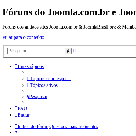
Fóruns do Joomla.com.br e Joo
Foruns dos antigos sites Joomla.com.br & JoomlaBrasil.org & Mambo
Pular para o conteúdo
Pesquisa
Pesquisar
avançada
Links rápidos
Tópicos sem resposta
Tópicos ativos
Pesquisar
FAQ
Entrar
Índice do fórum
Questões mais frequentes
Pesquisar