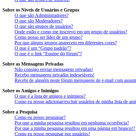
Sobre os Níveis de Usuários e Grupos
O que são Administradores?
O que são Moderadores?
O que são grupos de usuários?
Onde estão e como me inscrevo em um grupo de usuários?
Como posso ser líder de um grupo?
Por que alguns grupos aparecem em diferentes cores?
O que é um “Grupo padrão”?
O que é o link “Equipe do fórum”?
Sobre as Mensagens Privadas
Não consigo enviar mensagens privadas!
Recebo mensagens privadas indesejáveis!
Recebi de alguém neste fórum mensagens de e-mail com assunto
Sobre os Amigos e Inimigos
O que é a lista de amigos e inimigos?
Como eu posso adicionar/excluir usuários de minha lista de am
Sobre a Pesquisa
Como eu posso pesquisar?
Por que a minha pesquisa resultou em nenhuma ocorrência?
Por que a minha pesquisa resultou em uma página em branco!?
Como eu posso pesquisar por usuários?