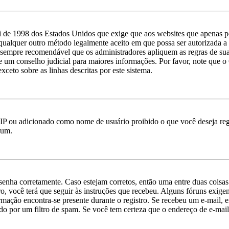
 de 1998 dos Estados Unidos que exige que aos websites que apenas p
qualquer outro método legalmente aceito em que possa ser autorizada a c
 é sempre recomendável que os administradores apliquem as regras de s
ate um conselho judicial para maiores informações. Por favor, note qu
xceto sobre as linhas descritas por este sistema.
IP ou adicionado como nome de usuário proibido o que você deseja regi
rum.
e senha corretamente. Caso estejam corretos, então uma entre duas cois
o, você terá que seguir às instruções que recebeu. Alguns fóruns exige
ormação encontra-se presente durante o registro. Se recebeu um e-mail, 
o por um filtro de spam. Se você tem certeza que o endereço de e-mail 