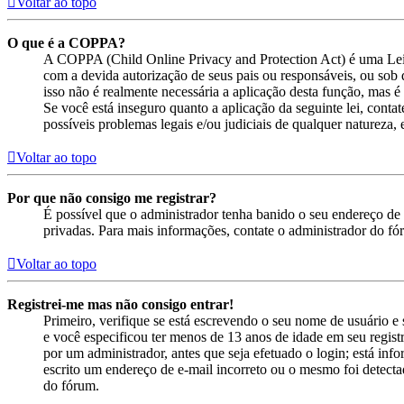
Voltar ao topo
O que é a COPPA?
A COPPA (Child Online Privacy and Protection Act) é uma Lei
com a devida autorização de seus pais ou responsáveis, ou sob 
isso não é realmente necessária a aplicação desta função, mas
Se você está inseguro quanto a aplicação da seguinte lei, cont
possíveis problemas legais e/ou judiciais de qualquer natureza, e
Voltar ao topo
Por que não consigo me registrar?
É possível que o administrador tenha banido o seu endereço de 
privadas. Para mais informações, contate o administrador do fó
Voltar ao topo
Registrei-me mas não consigo entrar!
Primeiro, verifique se está escrevendo o seu nome de usuário 
e você especificou ter menos de 13 anos de idade em seu registr
por um administrador, antes que seja efetuado o login; está inf
escrito um endereço de e-mail incorreto ou o mesmo foi detectad
do fórum.