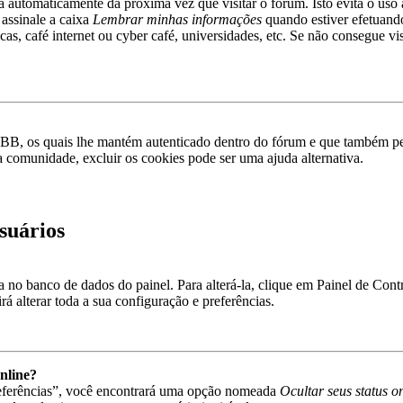
rá automaticamente da próxima vez que visitar o fórum. Isto evita o uso 
 assinale a caixa
Lembrar minhas informações
quando estiver efetuando
as, café internet ou cyber café, universidades, etc. Se não consegue vis
pBB, os quais lhe mantém autenticado dentro do fórum e que também p
a comunidade, excluir os cookies pode ser uma ajuda alternativa.
suários
va no banco de dados do painel. Para alterá-la, clique em Painel de Con
á alterar toda a sua configuração e preferências.
nline?
referências”, você encontrará uma opção nomeada
Ocultar seus status o