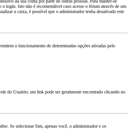
abusivo da sua conta por parte de outras pessoas. Para manter-se
 o login. Isto não é recomendável caso acesse o fórum através de um
ualizar a caixa, é possível que o administrador tenha desativado este
ermitem o funcionamento de determinadas opções ativadas pelo
trole do Usuário; um link pode ser geralmente encontrado clicando no
nline
. Se selecionar Sim, apenas você, o administrador e os