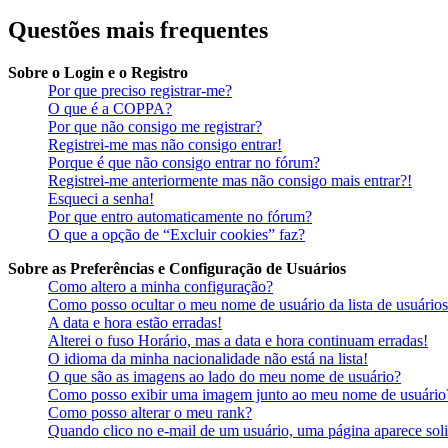
Questões mais frequentes
Sobre o Login e o Registro
Por que preciso registrar-me?
O que é a COPPA?
Por que não consigo me registrar?
Registrei-me mas não consigo entrar!
Porque é que não consigo entrar no fórum?
Registrei-me anteriormente mas não consigo mais entrar?!
Esqueci a senha!
Por que entro automaticamente no fórum?
O que a opção de “Excluir cookies” faz?
Sobre as Preferências e Configuração de Usuários
Como altero a minha configuração?
Como posso ocultar o meu nome de usuário da lista de usuários
A data e hora estão erradas!
Alterei o fuso Horário, mas a data e hora continuam erradas!
O idioma da minha nacionalidade não está na lista!
O que são as imagens ao lado do meu nome de usuário?
Como posso exibir uma imagem junto ao meu nome de usuário
Como posso alterar o meu rank?
Quando clico no e-mail de um usuário, uma página aparece soli