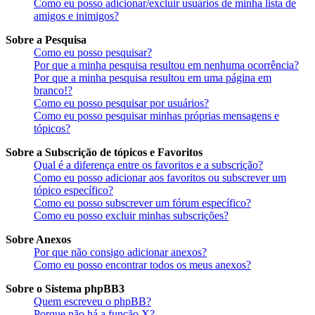
Como eu posso adicionar/excluir usuários de minha lista de
amigos e inimigos?
Sobre a Pesquisa
Como eu posso pesquisar?
Por que a minha pesquisa resultou em nenhuma ocorrência?
Por que a minha pesquisa resultou em uma página em
branco!?
Como eu posso pesquisar por usuários?
Como eu posso pesquisar minhas próprias mensagens e
tópicos?
Sobre a Subscrição de tópicos e Favoritos
Qual é a diferença entre os favoritos e a subscrição?
Como eu posso adicionar aos favoritos ou subscrever um
tópico específico?
Como eu posso subscrever um fórum específico?
Como eu posso excluir minhas subscrições?
Sobre Anexos
Por que não consigo adicionar anexos?
Como eu posso encontrar todos os meus anexos?
Sobre o Sistema phpBB3
Quem escreveu o phpBB?
Porque não há a função X?