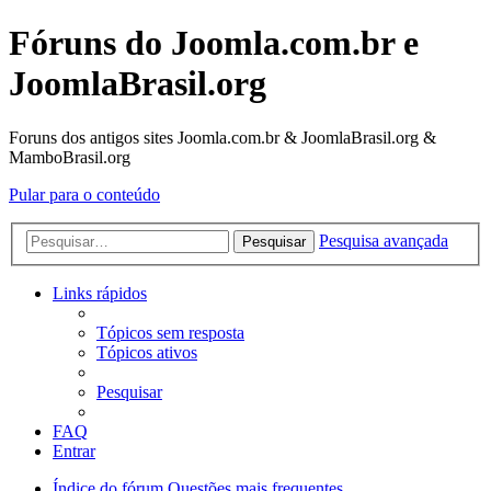
Fóruns do Joomla.com.br e
JoomlaBrasil.org
Foruns dos antigos sites Joomla.com.br & JoomlaBrasil.org &
MamboBrasil.org
Pular para o conteúdo
Pesquisa avançada
Pesquisar
Links rápidos
Tópicos sem resposta
Tópicos ativos
Pesquisar
FAQ
Entrar
Índice do fórum
Questões mais frequentes